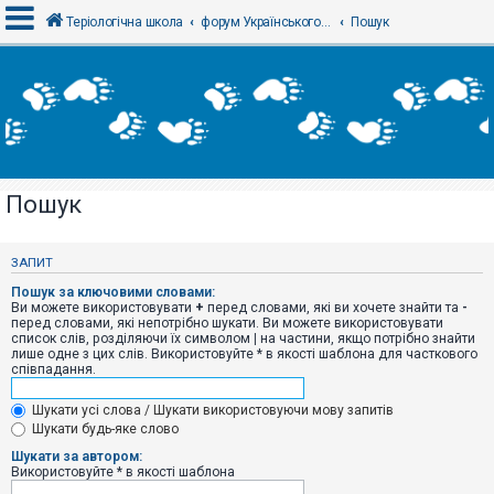
Теріологічна школа
форум Українського теріологічного товариства
Пошук
В
х
і
д
Пошук
Р
е
є
ЗАПИТ
с
т
Пошук за ключовими словами:
р
Ви можете використовувати
+
перед словами, які ви хочете знайти та
-
а
перед словами, які непотрібно шукати. Ви можете використовувати
ц
список слів, розділяючи їх символом
|
на частини, якщо потрібно знайти
і
лише одне з цих слів. Використовуйте * в якості шаблона для часткового
я
співпадання.
Шукати усі слова / Шукати використовуючи мову запитів
Т
Шукати будь-яке слово
е
м
Шукати за автором:
и
Використовуйте * в якості шаблона
б