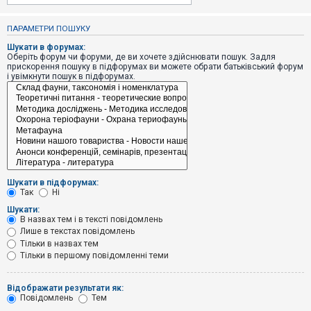
е
з
в
ПАРАМЕТРИ ПОШУКУ
і
д
Шукати в форумах:
п
Оберіть форум чи форуми, де ви хочете здійснювати пошук. Задля
о
прискорення пошуку в підфорумах ви можете обрати батьківський форум
в
і увімкнути пошук в підфорумах.
і
д
е
й
А
к
т
и
Шукати в підфорумах:
в
Так
Ні
н
і
Шукати:
т
В назвах тем і в тексті повідомлень
е
Лише в текстах повідомлень
м
и
Тільки в назвах тем
Тільки в першому повідомленні теми
П
Відображати результати як:
о
Повідомлень
Тем
ш
у