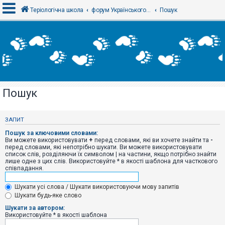
Теріологічна школа
форум Українського теріологічного товариства
Пошук
В
х
і
д
Пошук
Р
е
є
ЗАПИТ
с
т
Пошук за ключовими словами:
р
Ви можете використовувати
+
перед словами, які ви хочете знайти та
-
а
перед словами, які непотрібно шукати. Ви можете використовувати
ц
список слів, розділяючи їх символом
|
на частини, якщо потрібно знайти
і
лише одне з цих слів. Використовуйте * в якості шаблона для часткового
я
співпадання.
Шукати усі слова / Шукати використовуючи мову запитів
Т
Шукати будь-яке слово
е
м
Шукати за автором:
и
Використовуйте * в якості шаблона
б