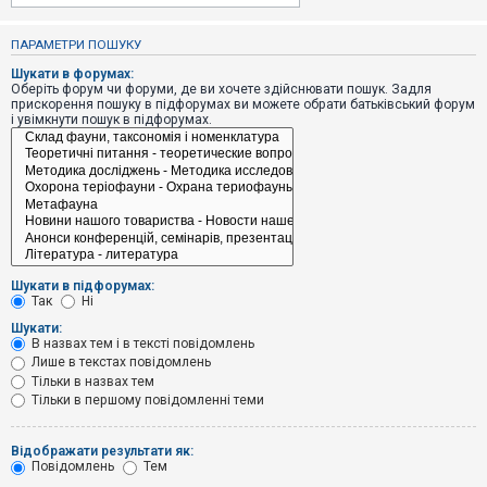
е
з
в
ПАРАМЕТРИ ПОШУКУ
і
д
Шукати в форумах:
п
Оберіть форум чи форуми, де ви хочете здійснювати пошук. Задля
о
прискорення пошуку в підфорумах ви можете обрати батьківський форум
в
і увімкнути пошук в підфорумах.
і
д
е
й
А
к
т
и
Шукати в підфорумах:
в
Так
Ні
н
і
Шукати:
т
В назвах тем і в тексті повідомлень
е
Лише в текстах повідомлень
м
и
Тільки в назвах тем
Тільки в першому повідомленні теми
П
Відображати результати як:
о
Повідомлень
Тем
ш
у