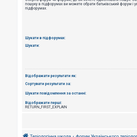
е
пошуку в підфорумах ви можете обрати батьківський форум і у
з
підфорумах.
в
і
д
п
о
в
і
Шукати в підфорумах:
д
е
Шукати:
й
А
к
т
Відображати результати як:
и
в
Сортувати результати за:
н
і
Шукати повідомлення за останні:
т
е
м
Відображати перші:
и
RETURN_FIRST_EXPLAIN
П
о
ш
Теріологічна школа
форум Українського теріоло
у