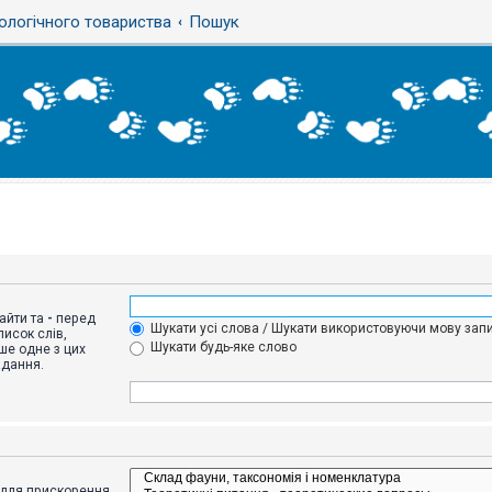
ологічного товариства
Пошук
айти та
-
перед
Шукати усі слова / Шукати використовуючи мову запи
исок слів,
Шукати будь-яке слово
ше одне з цих
адання.
адля прискорення