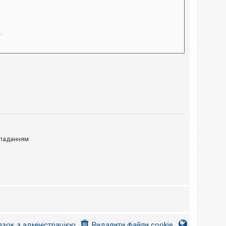
паданням
язок з адміністрацією
Видалити файли cookie