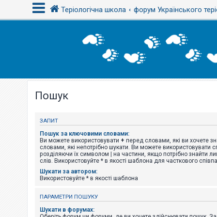
Теріологічна школа
форум Українського тері
В
х
і
д
Пошук
Р
е
є
с
ЗАПИТ
т
р
Пошук за ключовими словами:
а
Ви можете використовувати
+
перед словами, які ви хочете зн
ц
словами, які непотрібно шукати. Ви можете використовувати сп
і
розділяючи їх символом
|
на частини, якщо потрібно знайти ли
я
слів. Використовуйте * в якості шаблона для часткового співп
Шукати за автором:
Використовуйте * в якості шаблона
Т
е
ПАРАМЕТРИ ПОШУКУ
м
и
Шукати в форумах:
б
Оберіть форум чи форуми, де ви хочете здійснювати пошук. З