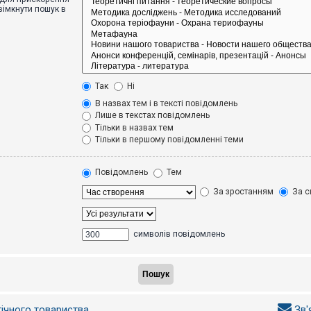
вімкнути пошук в
Так
Ні
В назвах тем і в тексті повідомлень
Лише в текстах повідомлень
Тільки в назвах тем
Тільки в першому повідомленні теми
Повідомлень
Тем
За зростанням
За с
символів повідомлень
гічного товариства
Зв'