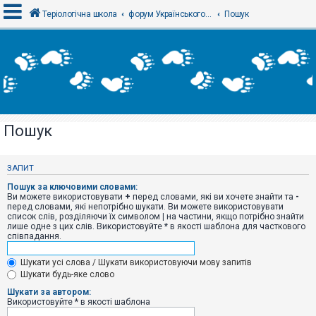
Теріологічна школа
форум Українського теріологічного товариства
Пошук
В
х
і
д
Пошук
Р
е
є
ЗАПИТ
с
т
Пошук за ключовими словами:
р
Ви можете використовувати
+
перед словами, які ви хочете знайти та
-
а
перед словами, які непотрібно шукати. Ви можете використовувати
ц
список слів, розділяючи їх символом
|
на частини, якщо потрібно знайти
і
лише одне з цих слів. Використовуйте * в якості шаблона для часткового
я
співпадання.
Шукати усі слова / Шукати використовуючи мову запитів
Т
Шукати будь-яке слово
е
м
Шукати за автором:
и
Використовуйте * в якості шаблона
б