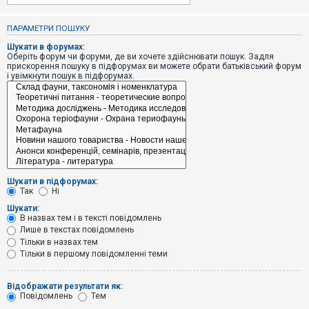
е
з
в
ПАРАМЕТРИ ПОШУКУ
і
д
Шукати в форумах:
п
Оберіть форум чи форуми, де ви хочете здійснювати пошук. Задля
о
прискорення пошуку в підфорумах ви можете обрати батьківський форум
в
і увімкнути пошук в підфорумах.
і
д
е
й
А
к
т
и
Шукати в підфорумах:
в
Так
Ні
н
і
Шукати:
т
В назвах тем і в тексті повідомлень
е
Лише в текстах повідомлень
м
и
Тільки в назвах тем
Тільки в першому повідомленні теми
П
Відображати результати як:
о
Повідомлень
Тем
ш
у