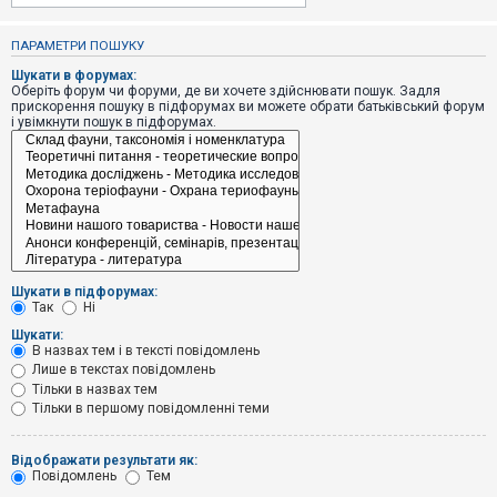
е
з
в
ПАРАМЕТРИ ПОШУКУ
і
д
Шукати в форумах:
п
Оберіть форум чи форуми, де ви хочете здійснювати пошук. Задля
о
прискорення пошуку в підфорумах ви можете обрати батьківський форум
в
і увімкнути пошук в підфорумах.
і
д
е
й
А
к
т
и
Шукати в підфорумах:
в
Так
Ні
н
і
Шукати:
т
В назвах тем і в тексті повідомлень
е
Лише в текстах повідомлень
м
и
Тільки в назвах тем
Тільки в першому повідомленні теми
П
Відображати результати як:
о
Повідомлень
Тем
ш
у