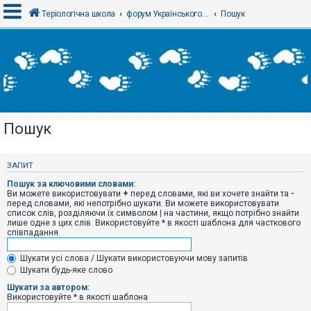
Теріологічна школа
форум Українського теріологічного товариства
Пошук
В
х
і
д
Пошук
Р
е
є
ЗАПИТ
с
т
Пошук за ключовими словами:
р
Ви можете використовувати
+
перед словами, які ви хочете знайти та
-
а
перед словами, які непотрібно шукати. Ви можете використовувати
ц
список слів, розділяючи їх символом
|
на частини, якщо потрібно знайти
і
лише одне з цих слів. Використовуйте * в якості шаблона для часткового
я
співпадання.
Шукати усі слова / Шукати використовуючи мову запитів
Т
Шукати будь-яке слово
е
м
Шукати за автором:
и
Використовуйте * в якості шаблона
б