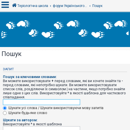
Теріологічна школа
форум Українського теріологічного товариства
Пошук
В
х
і
д
Пошук
Р
е
є
ЗАПИТ
с
т
Пошук за ключовими словами:
р
Ви можете використовувати
+
перед словами, які ви хочете знайти та
-
а
перед словами, які непотрібно шукати. Ви можете використовувати
ц
список слів, розділяючи їх символом
|
на частини, якщо потрібно знайти
і
лише одне з цих слів. Використовуйте * в якості шаблона для часткового
я
співпадання.
Шукати усі слова / Шукати використовуючи мову запитів
Т
Шукати будь-яке слово
е
м
Шукати за автором:
и
Використовуйте * в якості шаблона
б