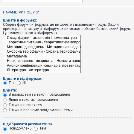
е
з
в
ПАРАМЕТРИ ПОШУКУ
і
д
Шукати в форумах:
п
Оберіть форум чи форуми, де ви хочете здійснювати пошук. Задля
о
прискорення пошуку в підфорумах ви можете обрати батьківський форум
в
і увімкнути пошук в підфорумах.
і
д
е
й
А
к
т
и
Шукати в підфорумах:
в
Так
Ні
н
і
Шукати:
т
В назвах тем і в тексті повідомлень
е
Лише в текстах повідомлень
м
и
Тільки в назвах тем
Тільки в першому повідомленні теми
П
Відображати результати як:
о
Повідомлень
Тем
ш
у