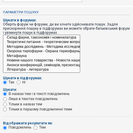
е
з
в
ПАРАМЕТРИ ПОШУКУ
і
д
Шукати в форумах:
п
Оберіть форум чи форуми, де ви хочете здійснювати пошук. Задля
о
прискорення пошуку в підфорумах ви можете обрати батьківський форум
в
і увімкнути пошук в підфорумах.
і
д
е
й
А
к
т
и
Шукати в підфорумах:
в
Так
Ні
н
і
Шукати:
т
В назвах тем і в тексті повідомлень
е
Лише в текстах повідомлень
м
и
Тільки в назвах тем
Тільки в першому повідомленні теми
П
Відображати результати як:
о
Повідомлень
Тем
ш
у