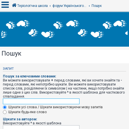
Теріологічна школа
форум Українського теріологічного товариства
Пошук
В
х
і
д
Пошук
Р
е
є
ЗАПИТ
с
т
Пошук за ключовими словами:
р
Ви можете використовувати
+
перед словами, які ви хочете знайти та
-
а
перед словами, які непотрібно шукати. Ви можете використовувати
ц
список слів, розділяючи їх символом
|
на частини, якщо потрібно знайти
і
лише одне з цих слів. Використовуйте * в якості шаблона для часткового
я
співпадання.
Шукати усі слова / Шукати використовуючи мову запитів
Т
Шукати будь-яке слово
е
м
Шукати за автором:
и
Використовуйте * в якості шаблона
б