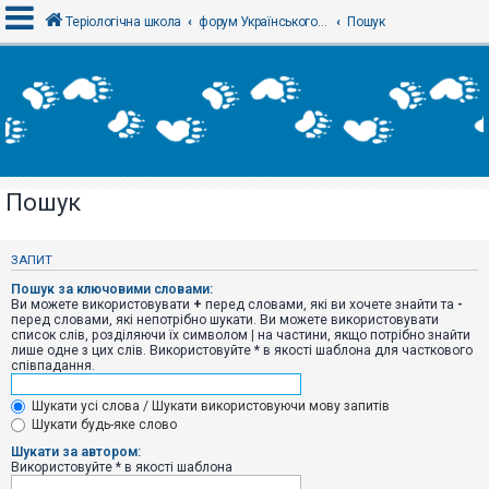
Теріологічна школа
форум Українського теріологічного товариства
Пошук
В
х
і
д
Пошук
Р
е
є
ЗАПИТ
с
т
Пошук за ключовими словами:
р
Ви можете використовувати
+
перед словами, які ви хочете знайти та
-
а
перед словами, які непотрібно шукати. Ви можете використовувати
ц
список слів, розділяючи їх символом
|
на частини, якщо потрібно знайти
і
лише одне з цих слів. Використовуйте * в якості шаблона для часткового
я
співпадання.
Шукати усі слова / Шукати використовуючи мову запитів
Т
Шукати будь-яке слово
е
м
Шукати за автором:
и
Використовуйте * в якості шаблона
б