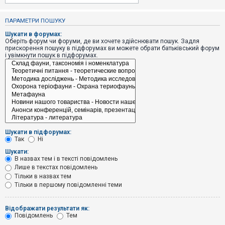
е
з
в
ПАРАМЕТРИ ПОШУКУ
і
д
Шукати в форумах:
п
Оберіть форум чи форуми, де ви хочете здійснювати пошук. Задля
о
прискорення пошуку в підфорумах ви можете обрати батьківський форум
в
і увімкнути пошук в підфорумах.
і
д
е
й
А
к
т
и
Шукати в підфорумах:
в
Так
Ні
н
і
Шукати:
т
В назвах тем і в тексті повідомлень
е
Лише в текстах повідомлень
м
и
Тільки в назвах тем
Тільки в першому повідомленні теми
П
Відображати результати як:
о
Повідомлень
Тем
ш
у