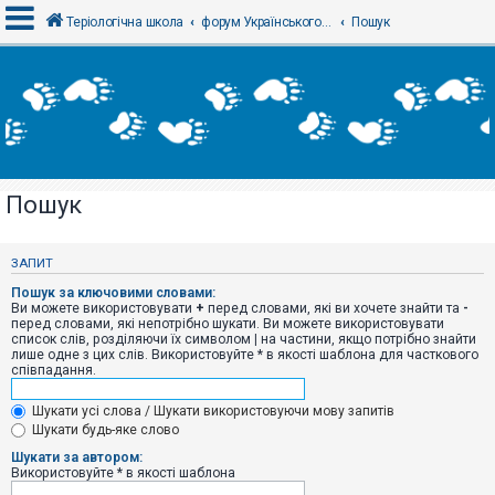
Теріологічна школа
форум Українського теріологічного товариства
Пошук
В
х
і
д
Пошук
Р
е
є
ЗАПИТ
с
т
Пошук за ключовими словами:
р
Ви можете використовувати
+
перед словами, які ви хочете знайти та
-
а
перед словами, які непотрібно шукати. Ви можете використовувати
ц
список слів, розділяючи їх символом
|
на частини, якщо потрібно знайти
і
лише одне з цих слів. Використовуйте * в якості шаблона для часткового
я
співпадання.
Шукати усі слова / Шукати використовуючи мову запитів
Т
Шукати будь-яке слово
е
м
Шукати за автором:
и
Використовуйте * в якості шаблона
б