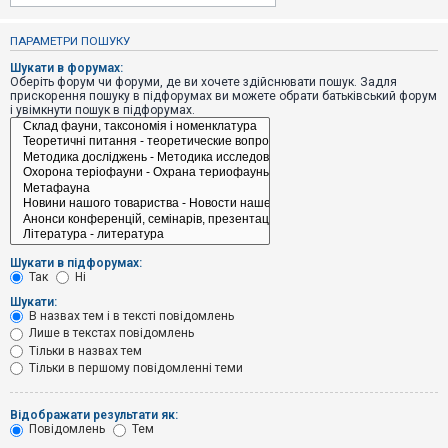
е
з
в
ПАРАМЕТРИ ПОШУКУ
і
д
Шукати в форумах:
п
Оберіть форум чи форуми, де ви хочете здійснювати пошук. Задля
о
прискорення пошуку в підфорумах ви можете обрати батьківський форум
в
і увімкнути пошук в підфорумах.
і
д
е
й
А
к
т
и
Шукати в підфорумах:
в
Так
Ні
н
і
Шукати:
т
В назвах тем і в тексті повідомлень
е
Лише в текстах повідомлень
м
и
Тільки в назвах тем
Тільки в першому повідомленні теми
П
Відображати результати як:
о
Повідомлень
Тем
ш
у