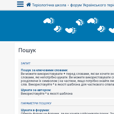
Теріологічна школа
форум Українського тері
В
х
і
д
Пошук
Р
е
є
с
ЗАПИТ
т
р
Пошук за ключовими словами:
а
Ви можете використовувати
+
перед словами, які ви хочете зн
ц
словами, які непотрібно шукати. Ви можете використовувати сп
і
розділяючи їх символом
|
на частини, якщо потрібно знайти ли
я
слів. Використовуйте * в якості шаблона для часткового співп
Шукати за автором:
Використовуйте * в якості шаблона
Т
е
ПАРАМЕТРИ ПОШУКУ
м
и
Шукати в форумах:
б
Оберіть форум чи форуми, де ви хочете здійснювати пошук. З