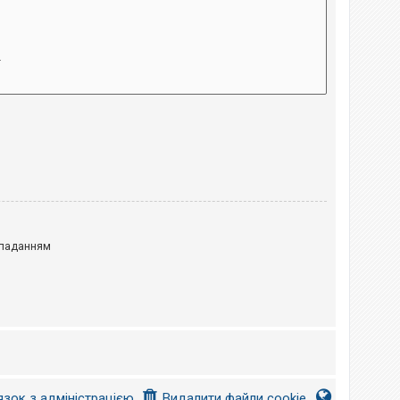
паданням
язок з адміністрацією
Видалити файли cookie