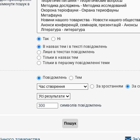
вімкнути пошук в
Так
Ні
В назвах тем і в тексті повідомлень
Лише в текстах повідомлень
Тільки в назвах тем
Тільки в першому повідомленні теми
Повідомлень
Тем
За зростанням
За с
символів повідомлень
гічного товариства
Зв'