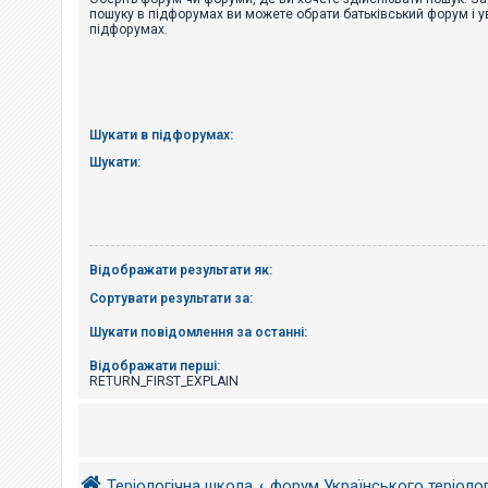
е
пошуку в підфорумах ви можете обрати батьківський форум і у
з
підфорумах.
в
і
д
п
о
в
і
Шукати в підфорумах:
д
е
Шукати:
й
А
к
т
Відображати результати як:
и
в
Сортувати результати за:
н
і
Шукати повідомлення за останні:
т
е
м
Відображати перші:
и
RETURN_FIRST_EXPLAIN
П
о
ш
Теріологічна школа
форум Українського теріоло
у