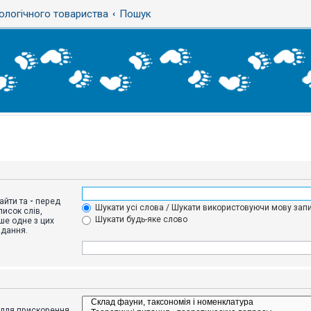
ологічного товариства
Пошук
айти та
-
перед
Шукати усі слова / Шукати використовуючи мову запи
исок слів,
Шукати будь-яке слово
ше одне з цих
адання.
адля прискорення