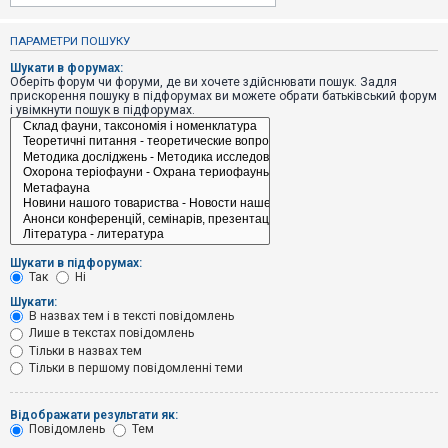
е
з
в
ПАРАМЕТРИ ПОШУКУ
і
д
Шукати в форумах:
п
Оберіть форум чи форуми, де ви хочете здійснювати пошук. Задля
о
прискорення пошуку в підфорумах ви можете обрати батьківський форум
в
і увімкнути пошук в підфорумах.
і
д
е
й
А
к
т
и
Шукати в підфорумах:
в
Так
Ні
н
і
Шукати:
т
В назвах тем і в тексті повідомлень
е
Лише в текстах повідомлень
м
и
Тільки в назвах тем
Тільки в першому повідомленні теми
П
Відображати результати як:
о
Повідомлень
Тем
ш
у