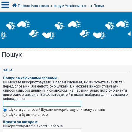
Теріологічна школа
форум Українського теріологічного товариства
Пошук
В
х
і
д
Пошук
Р
е
є
ЗАПИТ
с
т
Пошук за ключовими словами:
р
Ви можете використовувати
+
перед словами, які ви хочете знайти та
-
а
перед словами, які непотрібно шукати. Ви можете використовувати
ц
список слів, розділяючи їх символом
|
на частини, якщо потрібно знайти
і
лише одне з цих слів. Використовуйте * в якості шаблона для часткового
я
співпадання.
Шукати усі слова / Шукати використовуючи мову запитів
Т
Шукати будь-яке слово
е
м
Шукати за автором:
и
Використовуйте * в якості шаблона
б