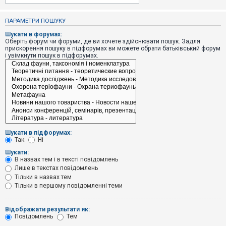
е
з
в
ПАРАМЕТРИ ПОШУКУ
і
д
Шукати в форумах:
п
Оберіть форум чи форуми, де ви хочете здійснювати пошук. Задля
о
прискорення пошуку в підфорумах ви можете обрати батьківський форум
в
і увімкнути пошук в підфорумах.
і
д
е
й
А
к
т
и
Шукати в підфорумах:
в
Так
Ні
н
і
Шукати:
т
В назвах тем і в тексті повідомлень
е
Лише в текстах повідомлень
м
и
Тільки в назвах тем
Тільки в першому повідомленні теми
П
Відображати результати як:
о
Повідомлень
Тем
ш
у