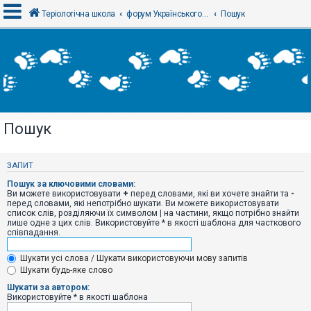
Теріологічна школа
форум Українського теріологічного товариства
Пошук
В
х
і
д
Пошук
Р
е
є
ЗАПИТ
с
т
Пошук за ключовими словами:
р
Ви можете використовувати
+
перед словами, які ви хочете знайти та
-
а
перед словами, які непотрібно шукати. Ви можете використовувати
ц
список слів, розділяючи їх символом
|
на частини, якщо потрібно знайти
і
лише одне з цих слів. Використовуйте * в якості шаблона для часткового
я
співпадання.
Шукати усі слова / Шукати використовуючи мову запитів
Т
Шукати будь-яке слово
е
м
Шукати за автором:
и
Використовуйте * в якості шаблона
б