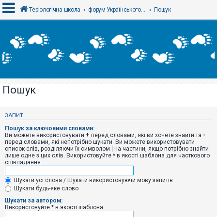
Теріологічна школа
форум Українського теріологічного товариства
Пошук
В
х
і
д
Пошук
Р
е
є
ЗАПИТ
с
т
Пошук за ключовими словами:
р
Ви можете використовувати
+
перед словами, які ви хочете знайти та
-
а
перед словами, які непотрібно шукати. Ви можете використовувати
ц
список слів, розділяючи їх символом
|
на частини, якщо потрібно знайти
і
лише одне з цих слів. Використовуйте * в якості шаблона для часткового
я
співпадання.
Шукати усі слова / Шукати використовуючи мову запитів
Т
Шукати будь-яке слово
е
м
Шукати за автором:
и
Використовуйте * в якості шаблона
б