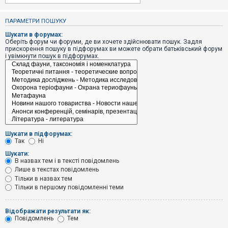
е
з
в
ПАРАМЕТРИ ПОШУКУ
і
д
Шукати в форумах:
п
Оберіть форум чи форуми, де ви хочете здійснювати пошук. Задля
о
прискорення пошуку в підфорумах ви можете обрати батьківський форум
в
і увімкнути пошук в підфорумах.
і
д
е
й
А
к
т
и
Шукати в підфорумах:
в
Так
Ні
н
і
Шукати:
т
В назвах тем і в тексті повідомлень
е
Лише в текстах повідомлень
м
и
Тільки в назвах тем
Тільки в першому повідомленні теми
П
Відображати результати як:
о
Повідомлень
Тем
ш
у