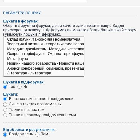
е
з
в
ПАРАМЕТРИ ПОШУКУ
і
д
Шукати в форумах:
п
Оберіть форум чи форуми, де ви хочете здійснювати пошук. Задля
о
прискорення пошуку в підфорумах ви можете обрати батьківський форум
в
і увімкнути пошук в підфорумах.
і
д
е
й
А
к
т
и
Шукати в підфорумах:
в
Так
Ні
н
і
Шукати:
т
В назвах тем і в тексті повідомлень
е
Лише в текстах повідомлень
м
и
Тільки в назвах тем
Тільки в першому повідомленні теми
П
Відображати результати як:
о
Повідомлень
Тем
ш
у