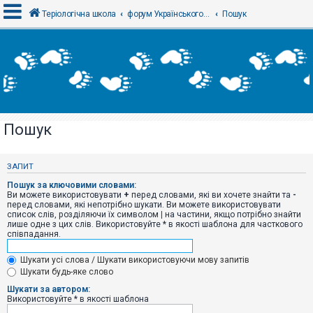
Теріологічна школа
форум Українського теріологічного товариства
Пошук
В
х
і
д
Пошук
Р
е
є
ЗАПИТ
с
т
Пошук за ключовими словами:
р
Ви можете використовувати
+
перед словами, які ви хочете знайти та
-
а
перед словами, які непотрібно шукати. Ви можете використовувати
ц
список слів, розділяючи їх символом
|
на частини, якщо потрібно знайти
і
лише одне з цих слів. Використовуйте * в якості шаблона для часткового
я
співпадання.
Шукати усі слова / Шукати використовуючи мову запитів
Т
Шукати будь-яке слово
е
м
Шукати за автором:
и
Використовуйте * в якості шаблона
б