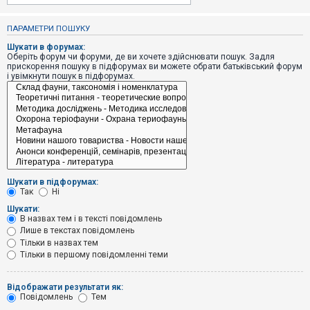
е
з
в
ПАРАМЕТРИ ПОШУКУ
і
д
Шукати в форумах:
п
Оберіть форум чи форуми, де ви хочете здійснювати пошук. Задля
о
прискорення пошуку в підфорумах ви можете обрати батьківський форум
в
і увімкнути пошук в підфорумах.
і
д
е
й
А
к
т
и
Шукати в підфорумах:
в
Так
Ні
н
і
Шукати:
т
В назвах тем і в тексті повідомлень
е
Лише в текстах повідомлень
м
и
Тільки в назвах тем
Тільки в першому повідомленні теми
П
Відображати результати як:
о
Повідомлень
Тем
ш
у