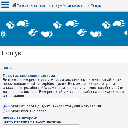
Теріологічна школа
форум Українського теріологічного товариства
Пошук
В
х
і
д
Пошук
Р
е
є
ЗАПИТ
с
т
Пошук за ключовими словами:
р
Ви можете використовувати
+
перед словами, які ви хочете знайти та
-
а
перед словами, які непотрібно шукати. Ви можете використовувати
ц
список слів, розділяючи їх символом
|
на частини, якщо потрібно знайти
і
лише одне з цих слів. Використовуйте * в якості шаблона для часткового
я
співпадання.
Шукати усі слова / Шукати використовуючи мову запитів
Т
Шукати будь-яке слово
е
м
Шукати за автором:
и
Використовуйте * в якості шаблона
б