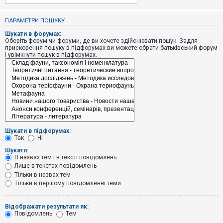
е
з
в
ПАРАМЕТРИ ПОШУКУ
і
д
Шукати в форумах:
п
Оберіть форум чи форуми, де ви хочете здійснювати пошук. Задля
о
прискорення пошуку в підфорумах ви можете обрати батьківський форум
в
і увімкнути пошук в підфорумах.
і
д
е
й
А
к
т
и
Шукати в підфорумах:
в
Так
Ні
н
і
Шукати:
т
В назвах тем і в тексті повідомлень
е
Лише в текстах повідомлень
м
и
Тільки в назвах тем
Тільки в першому повідомленні теми
П
Відображати результати як:
о
Повідомлень
Тем
ш
у