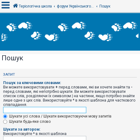
Теріологічна школа
форум Українського теріологічного товариства
Пошук
В
х
і
д
Пошук
Р
е
є
ЗАПИТ
с
т
Пошук за ключовими словами:
р
Ви можете використовувати
+
перед словами, які ви хочете знайти та
-
а
перед словами, які непотрібно шукати. Ви можете використовувати
ц
список слів, розділяючи їх символом
|
на частини, якщо потрібно знайти
і
лише одне з цих слів. Використовуйте * в якості шаблона для часткового
я
співпадання.
Шукати усі слова / Шукати використовуючи мову запитів
Т
Шукати будь-яке слово
е
м
Шукати за автором:
и
Використовуйте * в якості шаблона
б