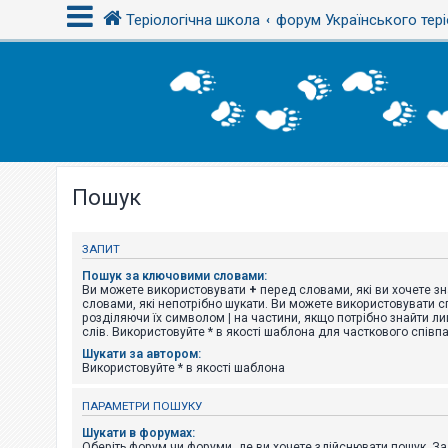
Теріологічна школа
форум Українського тері
В
х
і
д
Пошук
Р
е
є
с
ЗАПИТ
т
р
Пошук за ключовими словами:
а
Ви можете використовувати
+
перед словами, які ви хочете зн
ц
словами, які непотрібно шукати. Ви можете використовувати сп
і
розділяючи їх символом
|
на частини, якщо потрібно знайти ли
я
слів. Використовуйте * в якості шаблона для часткового співп
Шукати за автором:
Використовуйте * в якості шаблона
Т
е
ПАРАМЕТРИ ПОШУКУ
м
и
Шукати в форумах:
б
Оберіть форум чи форуми, де ви хочете здійснювати пошук. З