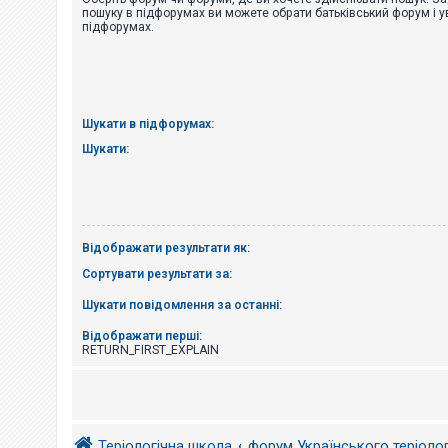
е
пошуку в підфорумах ви можете обрати батьківський форум і у
з
підфорумах.
в
і
д
п
о
в
і
Шукати в підфорумах:
д
е
Шукати:
й
А
к
т
Відображати результати як:
и
в
Сортувати результати за:
н
і
Шукати повідомлення за останні:
т
е
м
Відображати перші:
и
RETURN_FIRST_EXPLAIN
П
о
ш
Теріологічна школа
форум Українського теріоло
у