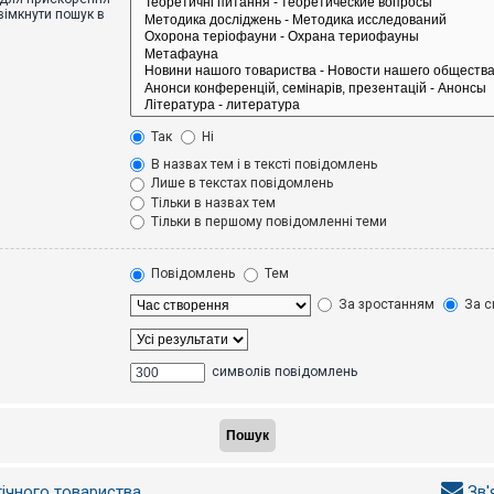
вімкнути пошук в
Так
Ні
В назвах тем і в тексті повідомлень
Лише в текстах повідомлень
Тільки в назвах тем
Тільки в першому повідомленні теми
Повідомлень
Тем
За зростанням
За с
символів повідомлень
гічного товариства
Зв'