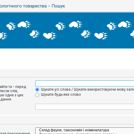
ологічного товариства
Пошук
айти та
-
перед
Шукати усі слова / Шукати використовуючи мову запи
исок слів,
Шукати будь-яке слово
ше одне з цих
адання.
адля прискорення