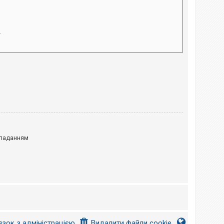
паданням
язок з адміністрацією
Видалити файли cookie