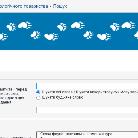
ологічного товариства
Пошук
айти та
-
перед
Шукати усі слова / Шукати використовуючи мову запи
исок слів,
Шукати будь-яке слово
ше одне з цих
адання.
адля прискорення