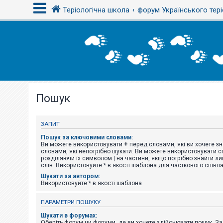
Теріологічна школа
форум Українського тері
В
х
і
д
Пошук
Р
е
є
с
ЗАПИТ
т
р
Пошук за ключовими словами:
а
Ви можете використовувати
+
перед словами, які ви хочете зн
ц
словами, які непотрібно шукати. Ви можете використовувати сп
і
розділяючи їх символом
|
на частини, якщо потрібно знайти ли
я
слів. Використовуйте * в якості шаблона для часткового співп
Шукати за автором:
Використовуйте * в якості шаблона
Т
е
ПАРАМЕТРИ ПОШУКУ
м
и
Шукати в форумах:
б
Оберіть форум чи форуми, де ви хочете здійснювати пошук. З