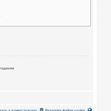
паданням
язок з адміністрацією
Видалити файли cookie