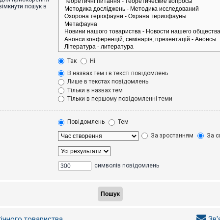
вімкнути пошук в
Так
Ні
В назвах тем і в тексті повідомлень
Лише в текстах повідомлень
Тільки в назвах тем
Тільки в першому повідомленні теми
Повідомлень
Тем
За зростанням
За с
символів повідомлень
гічного товариства
Зв'