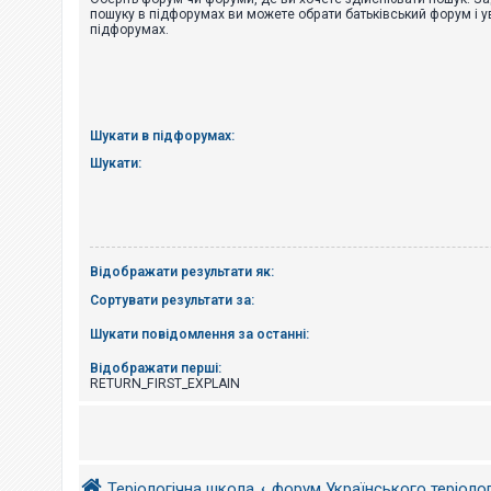
е
пошуку в підфорумах ви можете обрати батьківський форум і у
з
підфорумах.
в
і
д
п
о
в
і
Шукати в підфорумах:
д
е
Шукати:
й
А
к
т
Відображати результати як:
и
в
Сортувати результати за:
н
і
Шукати повідомлення за останні:
т
е
м
Відображати перші:
и
RETURN_FIRST_EXPLAIN
П
о
ш
Теріологічна школа
форум Українського теріоло
у