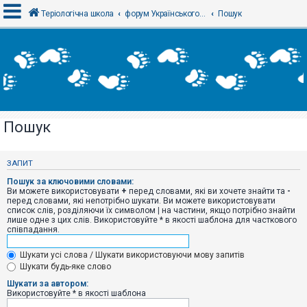
Теріологічна школа
форум Українського теріологічного товариства
Пошук
В
х
і
д
Пошук
Р
е
є
ЗАПИТ
с
т
Пошук за ключовими словами:
р
Ви можете використовувати
+
перед словами, які ви хочете знайти та
-
а
перед словами, які непотрібно шукати. Ви можете використовувати
ц
список слів, розділяючи їх символом
|
на частини, якщо потрібно знайти
і
лише одне з цих слів. Використовуйте * в якості шаблона для часткового
я
співпадання.
Шукати усі слова / Шукати використовуючи мову запитів
Т
Шукати будь-яке слово
е
м
Шукати за автором:
и
Використовуйте * в якості шаблона
б