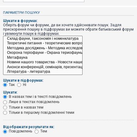
е
з
в
ПАРАМЕТРИ ПОШУКУ
і
д
Шукати в форумах:
п
Оберіть форум чи форуми, де ви хочете здійснювати пошук. Задля
о
прискорення пошуку в підфорумах ви можете обрати батьківський форум
в
і увімкнути пошук в підфорумах.
і
д
е
й
А
к
т
и
Шукати в підфорумах:
в
Так
Ні
н
і
Шукати:
т
В назвах тем і в тексті повідомлень
е
Лише в текстах повідомлень
м
и
Тільки в назвах тем
Тільки в першому повідомленні теми
П
Відображати результати як:
о
Повідомлень
Тем
ш
у