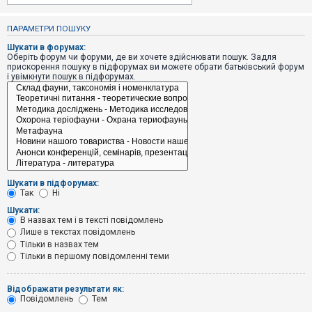
е
з
в
ПАРАМЕТРИ ПОШУКУ
і
д
Шукати в форумах:
п
Оберіть форум чи форуми, де ви хочете здійснювати пошук. Задля
о
прискорення пошуку в підфорумах ви можете обрати батьківський форум
в
і увімкнути пошук в підфорумах.
і
д
е
й
А
к
т
и
Шукати в підфорумах:
в
Так
Ні
н
і
Шукати:
т
В назвах тем і в тексті повідомлень
е
Лише в текстах повідомлень
м
и
Тільки в назвах тем
Тільки в першому повідомленні теми
П
Відображати результати як:
о
Повідомлень
Тем
ш
у