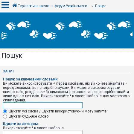
Теріологічна школа
форум Українського теріологічного товариства
Пошук
В
х
і
д
Пошук
Р
е
є
ЗАПИТ
с
т
Пошук за ключовими словами:
р
Ви можете використовувати
+
перед словами, які ви хочете знайти та
-
а
перед словами, які непотрібно шукати. Ви можете використовувати
ц
список слів, розділяючи їх символом
|
на частини, якщо потрібно знайти
і
лише одне з цих слів. Використовуйте * в якості шаблона для часткового
я
співпадання.
Шукати усі слова / Шукати використовуючи мову запитів
Т
Шукати будь-яке слово
е
м
Шукати за автором:
и
Використовуйте * в якості шаблона
б