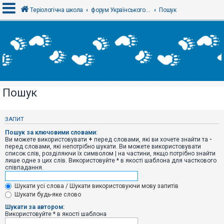
Теріологічна школа
форум Українського теріологічного товариства
Пошук
В
х
і
д
Пошук
Р
е
є
ЗАПИТ
с
т
Пошук за ключовими словами:
р
Ви можете використовувати
+
перед словами, які ви хочете знайти та
-
а
перед словами, які непотрібно шукати. Ви можете використовувати
ц
список слів, розділяючи їх символом
|
на частини, якщо потрібно знайти
і
лише одне з цих слів. Використовуйте * в якості шаблона для часткового
я
співпадання.
Шукати усі слова / Шукати використовуючи мову запитів
Т
Шукати будь-яке слово
е
м
Шукати за автором:
и
Використовуйте * в якості шаблона
б