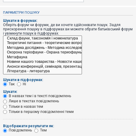
е
з
в
ПАРАМЕТРИ ПОШУКУ
і
д
Шукати в форумах:
п
Оберіть форум чи форуми, де ви хочете здійснювати пошук. Задля
о
прискорення пошуку в підфорумах ви можете обрати батьківський форум
в
і увімкнути пошук в підфорумах.
і
д
е
й
А
к
т
и
Шукати в підфорумах:
в
Так
Ні
н
і
Шукати:
т
В назвах тем і в тексті повідомлень
е
Лише в текстах повідомлень
м
и
Тільки в назвах тем
Тільки в першому повідомленні теми
П
Відображати результати як:
о
Повідомлень
Тем
ш
у