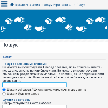
Теріологічна школа
форум Українського теріологічного товариства
Пошук
В
х
і
д
Пошук
Р
е
є
ЗАПИТ
с
т
Пошук за ключовими словами:
р
Ви можете використовувати
+
перед словами, які ви хочете знайти та
-
а
перед словами, які непотрібно шукати. Ви можете використовувати
ц
список слів, розділяючи їх символом
|
на частини, якщо потрібно знайти
і
лише одне з цих слів. Використовуйте * в якості шаблона для часткового
я
співпадання.
Шукати усі слова / Шукати використовуючи мову запитів
Т
Шукати будь-яке слово
е
м
Шукати за автором:
и
Використовуйте * в якості шаблона
б