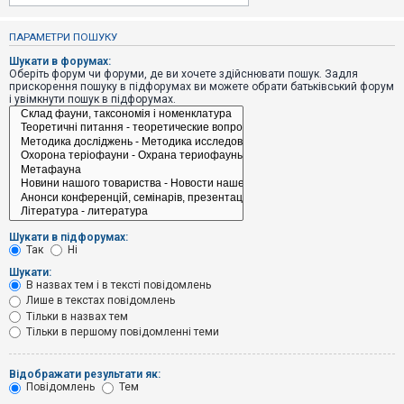
е
з
в
ПАРАМЕТРИ ПОШУКУ
і
д
Шукати в форумах:
п
Оберіть форум чи форуми, де ви хочете здійснювати пошук. Задля
о
прискорення пошуку в підфорумах ви можете обрати батьківський форум
в
і увімкнути пошук в підфорумах.
і
д
е
й
А
к
т
и
Шукати в підфорумах:
в
Так
Ні
н
і
Шукати:
т
В назвах тем і в тексті повідомлень
е
Лише в текстах повідомлень
м
и
Тільки в назвах тем
Тільки в першому повідомленні теми
П
Відображати результати як:
о
Повідомлень
Тем
ш
у