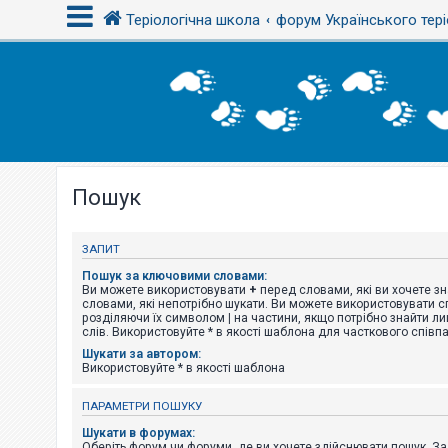
Теріологічна школа
форум Українського тері
В
х
і
д
Пошук
Р
е
є
с
ЗАПИТ
т
р
Пошук за ключовими словами:
а
Ви можете використовувати
+
перед словами, які ви хочете зн
ц
словами, які непотрібно шукати. Ви можете використовувати сп
і
розділяючи їх символом
|
на частини, якщо потрібно знайти ли
я
слів. Використовуйте * в якості шаблона для часткового співп
Шукати за автором:
Використовуйте * в якості шаблона
Т
е
ПАРАМЕТРИ ПОШУКУ
м
и
Шукати в форумах:
б
Оберіть форум чи форуми, де ви хочете здійснювати пошук. З