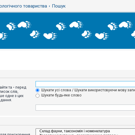
ологічного товариства
Пошук
айти та
-
перед
Шукати усі слова / Шукати використовуючи мову запи
исок слів,
Шукати будь-яке слово
ше одне з цих
адання.
адля прискорення