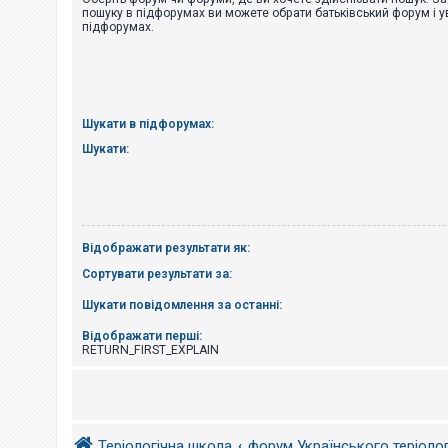
е
пошуку в підфорумах ви можете обрати батьківський форум і у
з
підфорумах.
в
і
д
п
о
в
і
Шукати в підфорумах:
д
е
Шукати:
й
А
к
т
Відображати результати як:
и
в
Сортувати результати за:
н
і
Шукати повідомлення за останні:
т
е
м
Відображати перші:
и
RETURN_FIRST_EXPLAIN
П
о
ш
Теріологічна школа
форум Українського теріоло
у