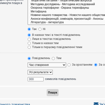
вімкнути пошук в
Так
Ні
В назвах тем і в тексті повідомлень
Лише в текстах повідомлень
Тільки в назвах тем
Тільки в першому повідомленні теми
Повідомлень
Тем
За зростанням
За с
символів повідомлень
гічного товариства
Зв'