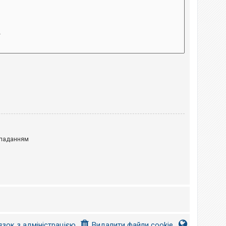
паданням
язок з адміністрацією
Видалити файли cookie