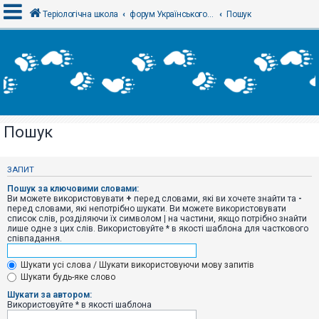
Теріологічна школа
форум Українського теріологічного товариства
Пошук
В
х
і
д
Пошук
Р
е
є
ЗАПИТ
с
т
Пошук за ключовими словами:
р
Ви можете використовувати
+
перед словами, які ви хочете знайти та
-
а
перед словами, які непотрібно шукати. Ви можете використовувати
ц
список слів, розділяючи їх символом
|
на частини, якщо потрібно знайти
і
лише одне з цих слів. Використовуйте * в якості шаблона для часткового
я
співпадання.
Шукати усі слова / Шукати використовуючи мову запитів
Т
Шукати будь-яке слово
е
м
Шукати за автором:
и
Використовуйте * в якості шаблона
б