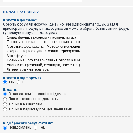
е
з
в
ПАРАМЕТРИ ПОШУКУ
і
д
Шукати в форумах:
п
Оберіть форум чи форуми, де ви хочете здійснювати пошук. Задля
о
прискорення пошуку в підфорумах ви можете обрати батьківський форум
в
і увімкнути пошук в підфорумах.
і
д
е
й
А
к
т
и
Шукати в підфорумах:
в
Так
Ні
н
і
Шукати:
т
В назвах тем і в тексті повідомлень
е
Лише в текстах повідомлень
м
и
Тільки в назвах тем
Тільки в першому повідомленні теми
П
Відображати результати як:
о
Повідомлень
Тем
ш
у