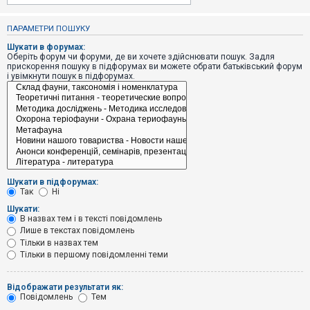
е
з
в
ПАРАМЕТРИ ПОШУКУ
і
д
Шукати в форумах:
п
Оберіть форум чи форуми, де ви хочете здійснювати пошук. Задля
о
прискорення пошуку в підфорумах ви можете обрати батьківський форум
в
і увімкнути пошук в підфорумах.
і
д
е
й
А
к
т
и
Шукати в підфорумах:
в
Так
Ні
н
і
Шукати:
т
В назвах тем і в тексті повідомлень
е
Лише в текстах повідомлень
м
и
Тільки в назвах тем
Тільки в першому повідомленні теми
П
Відображати результати як:
о
Повідомлень
Тем
ш
у