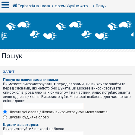
Теріологічна школа
форум Українського теріологічного товариства
Пошук
В
х
і
д
Пошук
Р
е
є
ЗАПИТ
с
т
Пошук за ключовими словами:
р
Ви можете використовувати
+
перед словами, які ви хочете знайти та
-
а
перед словами, які непотрібно шукати. Ви можете використовувати
ц
список слів, розділяючи їх символом
|
на частини, якщо потрібно знайти
і
лише одне з цих слів. Використовуйте * в якості шаблона для часткового
я
співпадання.
Шукати усі слова / Шукати використовуючи мову запитів
Т
Шукати будь-яке слово
е
м
Шукати за автором:
и
Використовуйте * в якості шаблона
б