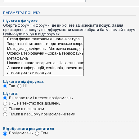
е
з
в
ПАРАМЕТРИ ПОШУКУ
і
д
Шукати в форумах:
п
Оберіть форум чи форуми, де ви хочете здійснювати пошук. Задля
о
прискорення пошуку в підфорумах ви можете обрати батьківський форум
в
і увімкнути пошук в підфорумах.
і
д
е
й
А
к
т
и
Шукати в підфорумах:
в
Так
Ні
н
і
Шукати:
т
В назвах тем і в тексті повідомлень
е
Лише в текстах повідомлень
м
и
Тільки в назвах тем
Тільки в першому повідомленні теми
П
Відображати результати як:
о
Повідомлень
Тем
ш
у