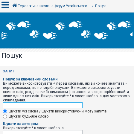
Теріологічна школа
форум Українського теріологічного товариства
Пошук
В
х
і
д
Пошук
Р
е
є
ЗАПИТ
с
т
Пошук за ключовими словами:
р
Ви можете використовувати
+
перед словами, які ви хочете знайти та
-
а
перед словами, які непотрібно шукати. Ви можете використовувати
ц
список слів, розділяючи їх символом
|
на частини, якщо потрібно знайти
і
лише одне з цих слів. Використовуйте * в якості шаблона для часткового
я
співпадання.
Шукати усі слова / Шукати використовуючи мову запитів
Т
Шукати будь-яке слово
е
м
Шукати за автором:
и
Використовуйте * в якості шаблона
б