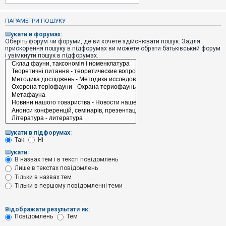
е
з
в
ПАРАМЕТРИ ПОШУКУ
і
д
Шукати в форумах:
п
Оберіть форум чи форуми, де ви хочете здійснювати пошук. Задля
о
прискорення пошуку в підфорумах ви можете обрати батьківський форум
в
і увімкнути пошук в підфорумах.
і
д
е
й
А
к
т
и
Шукати в підфорумах:
в
Так
Ні
н
і
Шукати:
т
В назвах тем і в тексті повідомлень
е
Лише в текстах повідомлень
м
и
Тільки в назвах тем
Тільки в першому повідомленні теми
П
Відображати результати як:
о
Повідомлень
Тем
ш
у