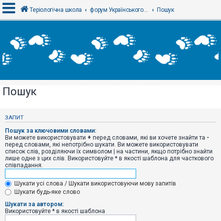
Теріологічна школа
форум Українського теріологічного товариства
Пошук
В
х
і
д
Пошук
Р
е
є
ЗАПИТ
с
т
Пошук за ключовими словами:
р
Ви можете використовувати
+
перед словами, які ви хочете знайти та
-
а
перед словами, які непотрібно шукати. Ви можете використовувати
ц
список слів, розділяючи їх символом
|
на частини, якщо потрібно знайти
і
лише одне з цих слів. Використовуйте * в якості шаблона для часткового
я
співпадання.
Шукати усі слова / Шукати використовуючи мову запитів
Т
Шукати будь-яке слово
е
м
Шукати за автором:
и
Використовуйте * в якості шаблона
б