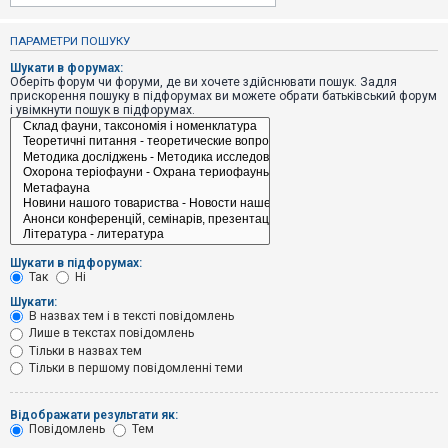
е
з
в
ПАРАМЕТРИ ПОШУКУ
і
д
Шукати в форумах:
п
Оберіть форум чи форуми, де ви хочете здійснювати пошук. Задля
о
прискорення пошуку в підфорумах ви можете обрати батьківський форум
в
і увімкнути пошук в підфорумах.
і
д
е
й
А
к
т
и
Шукати в підфорумах:
в
Так
Ні
н
і
Шукати:
т
В назвах тем і в тексті повідомлень
е
Лише в текстах повідомлень
м
и
Тільки в назвах тем
Тільки в першому повідомленні теми
П
Відображати результати як:
о
Повідомлень
Тем
ш
у