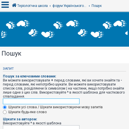
Теріологічна школа
форум Українського теріологічного товариства
Пошук
В
х
і
д
Пошук
Р
е
є
ЗАПИТ
с
т
Пошук за ключовими словами:
р
Ви можете використовувати
+
перед словами, які ви хочете знайти та
-
а
перед словами, які непотрібно шукати. Ви можете використовувати
ц
список слів, розділяючи їх символом
|
на частини, якщо потрібно знайти
і
лише одне з цих слів. Використовуйте * в якості шаблона для часткового
я
співпадання.
Шукати усі слова / Шукати використовуючи мову запитів
Т
Шукати будь-яке слово
е
м
Шукати за автором:
и
Використовуйте * в якості шаблона
б