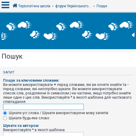
Теріологічна школа
форум Українського теріологічного товариства
Пошук
В
х
і
д
Пошук
Р
е
є
ЗАПИТ
с
т
Пошук за ключовими словами:
р
Ви можете використовувати
+
перед словами, які ви хочете знайти та
-
а
перед словами, які непотрібно шукати. Ви можете використовувати
ц
список слів, розділяючи їх символом
|
на частини, якщо потрібно знайти
і
лише одне з цих слів. Використовуйте * в якості шаблона для часткового
я
співпадання.
Шукати усі слова / Шукати використовуючи мову запитів
Т
Шукати будь-яке слово
е
м
Шукати за автором:
и
Використовуйте * в якості шаблона
б