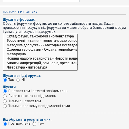
е
з
в
ПАРАМЕТРИ ПОШУКУ
і
д
Шукати в форумах:
п
Оберіть форум чи форуми, де ви хочете здійснювати пошук. Задля
о
прискорення пошуку в підфорумах ви можете обрати батьківський форум
в
і увімкнути пошук в підфорумах.
і
д
е
й
А
к
т
и
Шукати в підфорумах:
в
Так
Ні
н
і
Шукати:
т
В назвах тем і в тексті повідомлень
е
Лише в текстах повідомлень
м
и
Тільки в назвах тем
Тільки в першому повідомленні теми
П
Відображати результати як:
о
Повідомлень
Тем
ш
у