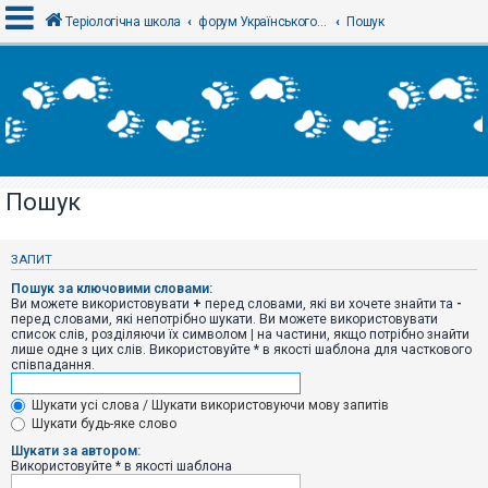
Теріологічна школа
форум Українського теріологічного товариства
Пошук
В
х
і
д
Пошук
Р
е
є
ЗАПИТ
с
т
Пошук за ключовими словами:
р
Ви можете використовувати
+
перед словами, які ви хочете знайти та
-
а
перед словами, які непотрібно шукати. Ви можете використовувати
ц
список слів, розділяючи їх символом
|
на частини, якщо потрібно знайти
і
лише одне з цих слів. Використовуйте * в якості шаблона для часткового
я
співпадання.
Шукати усі слова / Шукати використовуючи мову запитів
Т
Шукати будь-яке слово
е
м
Шукати за автором:
и
Використовуйте * в якості шаблона
б