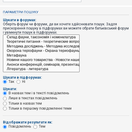
е
з
в
ПАРАМЕТРИ ПОШУКУ
і
д
Шукати в форумах:
п
Оберіть форум чи форуми, де ви хочете здійснювати пошук. Задля
о
прискорення пошуку в підфорумах ви можете обрати батьківський форум
в
і увімкнути пошук в підфорумах.
і
д
е
й
А
к
т
и
Шукати в підфорумах:
в
Так
Ні
н
і
Шукати:
т
В назвах тем і в тексті повідомлень
е
Лише в текстах повідомлень
м
и
Тільки в назвах тем
Тільки в першому повідомленні теми
П
Відображати результати як:
о
Повідомлень
Тем
ш
у