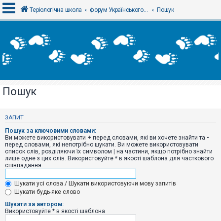
Теріологічна школа
форум Українського теріологічного товариства
Пошук
В
х
і
д
Пошук
Р
е
є
ЗАПИТ
с
т
Пошук за ключовими словами:
р
Ви можете використовувати
+
перед словами, які ви хочете знайти та
-
а
перед словами, які непотрібно шукати. Ви можете використовувати
ц
список слів, розділяючи їх символом
|
на частини, якщо потрібно знайти
і
лише одне з цих слів. Використовуйте * в якості шаблона для часткового
я
співпадання.
Шукати усі слова / Шукати використовуючи мову запитів
Т
Шукати будь-яке слово
е
м
Шукати за автором:
и
Використовуйте * в якості шаблона
б