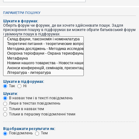
е
з
в
ПАРАМЕТРИ ПОШУКУ
і
д
Шукати в форумах:
п
Оберіть форум чи форуми, де ви хочете здійснювати пошук. Задля
о
прискорення пошуку в підфорумах ви можете обрати батьківський форум
в
і увімкнути пошук в підфорумах.
і
д
е
й
А
к
т
и
Шукати в підфорумах:
в
Так
Ні
н
і
Шукати:
т
В назвах тем і в тексті повідомлень
е
Лише в текстах повідомлень
м
и
Тільки в назвах тем
Тільки в першому повідомленні теми
П
Відображати результати як:
о
Повідомлень
Тем
ш
у