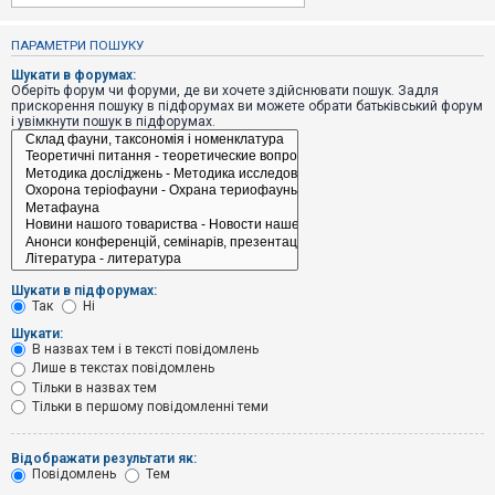
е
з
в
ПАРАМЕТРИ ПОШУКУ
і
д
Шукати в форумах:
п
Оберіть форум чи форуми, де ви хочете здійснювати пошук. Задля
о
прискорення пошуку в підфорумах ви можете обрати батьківський форум
в
і увімкнути пошук в підфорумах.
і
д
е
й
А
к
т
и
Шукати в підфорумах:
в
Так
Ні
н
і
Шукати:
т
В назвах тем і в тексті повідомлень
е
Лише в текстах повідомлень
м
и
Тільки в назвах тем
Тільки в першому повідомленні теми
П
Відображати результати як:
о
Повідомлень
Тем
ш
у