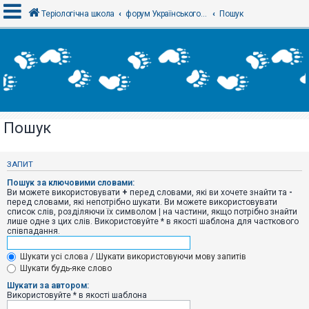
Теріологічна школа
форум Українського теріологічного товариства
Пошук
В
х
і
д
Пошук
Р
е
є
ЗАПИТ
с
т
Пошук за ключовими словами:
р
Ви можете використовувати
+
перед словами, які ви хочете знайти та
-
а
перед словами, які непотрібно шукати. Ви можете використовувати
ц
список слів, розділяючи їх символом
|
на частини, якщо потрібно знайти
і
лише одне з цих слів. Використовуйте * в якості шаблона для часткового
я
співпадання.
Шукати усі слова / Шукати використовуючи мову запитів
Т
Шукати будь-яке слово
е
м
Шукати за автором:
и
Використовуйте * в якості шаблона
б