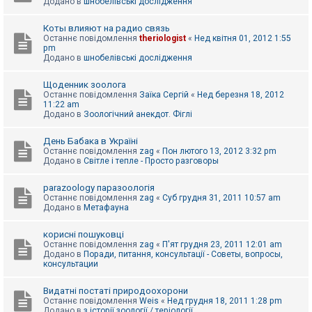
Додано в
шнобелівські дослідження
Коты влияют на радио связь
Останнє повідомлення
theriologist
«
Нед квітня 01, 2012 1:55
pm
Додано в
шнобелівські дослідження
Щоденник зоолога
Останнє повідомлення
Заїка Сергій
«
Нед березня 18, 2012
11:22 am
Додано в
Зоологічний анекдот. Фіглі
День Бабака в Україні
Останнє повідомлення
zag
«
Пон лютого 13, 2012 3:32 pm
Додано в
Світле і тепле - Просто разговоры
parazoology паразоологія
Останнє повідомлення
zag
«
Суб грудня 31, 2011 10:57 am
Додано в
Метафауна
корисні пошуковці
Останнє повідомлення
zag
«
П'ят грудня 23, 2011 12:01 am
Додано в
Поради, питання, консультації - Советы, вопросы,
консультации
Видатні постаті природоохорони
Останнє повідомлення
Weis
«
Нед грудня 18, 2011 1:28 pm
Додано в
з історії зоології / теріології