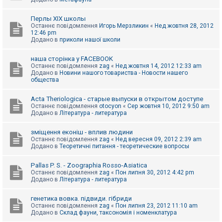
Перлы ХІХ школы
Останнє повідомлення
Игорь Мерзликин
«
Нед жовтня 28, 2012
12:46 pm
Додано в
приколи нашої школи
наша сторінка у FACEBOOK
Останнє повідомлення
zag
«
Нед жовтня 14, 2012 12:33 am
Додано в
Новини нашого товариства - Новости нашего
общества
Acta Theriologica - старые выпуски в открытом доступе
Останнє повідомлення
otocyon
«
Сер жовтня 10, 2012 9:50 am
Додано в
Література - литература
зміщення еконіш - вплив людини
Останнє повідомлення
zag
«
Нед вересня 09, 2012 2:39 am
Додано в
Теоретичні питання - теоретические вопросы
Pallas P. S. - Zoographia Rosso-Asiatica
Останнє повідомлення
zag
«
Пон липня 30, 2012 4:42 pm
Додано в
Література - литература
генетика вовка. підвиди. гібриди
Останнє повідомлення
zag
«
Пон липня 23, 2012 11:10 am
Додано в
Склад фауни, таксономія і номенклатура