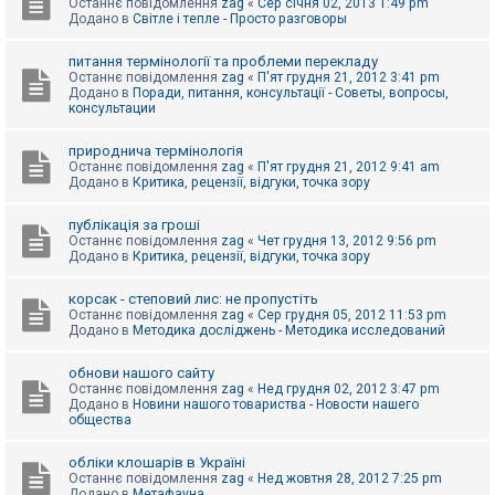
Останнє повідомлення
zag
«
Сер січня 02, 2013 1:49 pm
Додано в
Світле і тепле - Просто разговоры
питання термінології та проблеми перекладу
Останнє повідомлення
zag
«
П'ят грудня 21, 2012 3:41 pm
Додано в
Поради, питання, консультації - Советы, вопросы,
консультации
природнича термінологія
Останнє повідомлення
zag
«
П'ят грудня 21, 2012 9:41 am
Додано в
Критика, рецензії, відгуки, точка зору
публікація за гроші
Останнє повідомлення
zag
«
Чет грудня 13, 2012 9:56 pm
Додано в
Критика, рецензії, відгуки, точка зору
корсак - степовий лис: не пропустіть
Останнє повідомлення
zag
«
Сер грудня 05, 2012 11:53 pm
Додано в
Методика досліджень - Методика исследований
обнови нашого сайту
Останнє повідомлення
zag
«
Нед грудня 02, 2012 3:47 pm
Додано в
Новини нашого товариства - Новости нашего
общества
обліки клошарів в Україні
Останнє повідомлення
zag
«
Нед жовтня 28, 2012 7:25 pm
Додано в
Метафауна