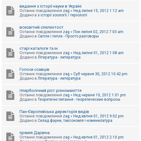
видання з історії науки в Україні
Останнє повідомлення
zag
«
Нед липня 15, 2012 1:12 am
Додано в
з історії зоології / теріології
всесвітній спелеотост
Останнє повідомлення
zag
«
Пон липня 02, 2012 7:03 am
Додано в
Світле і тепле - Просто разговоры
старі каталоги та ін.
Останнє повідомлення
zag
«
Нед липня 01, 2012 1:08 am
Додано в
Література - литература
Голоси ссавців
Останнє повідомлення
zag
«
Суб червня 30, 2012 10:42 pm
Додано в
Література - литература
гіперболічний ріст різноманіття
Останнє повідомлення
zag
«
Нед червня 10, 2012 1:01 pm
Додано в
Теоретичні питання - теоретические вопросы
Пан-Європейська директорія видів
Останнє повідомлення
zag
«
Нед квітня 01, 2012 9:02 pm
Додано в
Склад фауни, таксономія і номенклатура
премія Дарвіна
Останнє повідомлення
zag
«
Нед квітня 01, 2012 2:10 pm