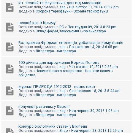
е
кіт лісовий та фауністичні дані від мисливців
з
Останнє повідомлення
zag
«
Вів лютого 11, 2014 10:37 pm
в
Додано в
Охорона теріофауни - Охрана териофауны
і
д
п
лесной кот в Крыму
о
Останнє повідомлення
PG
«
Пон грудня 09, 2013 8:23 pm
в
Додано в
Склад фауни, таксономія і номенклатура
і
д
е
Володимир Фрідман: еволюція, урбанізація, комунікація
й
Останнє повідомлення
zag
«
Пон жовтня 14, 2013 6:05 pm
Додано в
Література - литература
А
100-річчя з дня народження Бориса Попова
к
Останнє повідомлення
zag
«
Чет жовтня 10, 2013 9:55 pm
т
Додано в
Новини нашого товариства - Новости нашего
и
общества
в
н
журнал ПРИРОДА 1912-2012 - повнотекст
і
Останнє повідомлення
zag
«
Сер вересня 18, 2013 8:44 am
т
Додано в
Література - литература
е
м
и
популяції ратичних у Європі
Останнє повідомлення
zag
«
Нед червня 30, 2013 1:03 am
Додано в
Література - литература
П
о
Конкурс біологічних статей у Вікіпедії
ш
Останнє повідомлення
Shao
«
Нед червня 23, 2013 12:29 am
у