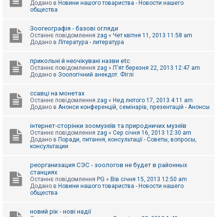
Додано в
Новини нашого товариства - Новости нашего
к
общества
Зоогеографія - базові огляди
Д
Останнє повідомлення
zag
«
Чет квітня 11, 2013 11:58 am
о
Додано в
Література - литература
п
о
м
прикольні й неочікувані назви etc
о
Останнє повідомлення
zag
«
П'ят березня 22, 2013 12:47 am
г
Додано в
Зоологічний анекдот. Фіглі
а
ссавці на монетах
Останнє повідомлення
zag
«
Нед лютого 17, 2013 4:11 am
Додано в
Анонси конференцій, семінарів, презентацій - Анонсы
інтернет-сторінки зоомузеїв та природничих музеїв
Останнє повідомлення
zag
«
Сер січня 16, 2013 12:30 am
Додано в
Поради, питання, консультації - Советы, вопросы,
консультации
реорганизация СЭС - зоологов не будет в районных
станциях
Останнє повідомлення
PG
«
Вів січня 15, 2013 12:50 am
Додано в
Новини нашого товариства - Новости нашего
общества
новий рік - нові надії