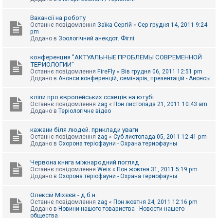
Вакансії на роботу
Останнє повідомлення
Заїка Сергій
«
Сер грудня 14, 2011 9:24
pm
Додано в
Зоологічний анекдот. Фіглі
конференция "АКТУАЛЬНЫЕ ПРОБЛЕМЫ СОВРЕМЕННОЙ
ТЕРИОЛОГИИ"
Останнє повідомлення
FireFly
«
Вів грудня 06, 2011 12:51 pm
Додано в
Анонси конференцій, семінарів, презентацій - Анонсы
кліпи про європейських ссавців на ютубі
Останнє повідомлення
zag
«
Пон листопада 21, 2011 10:43 am
Додано в
Теріологічне відео
кажани біля людей. приклади уваги
Останнє повідомлення
zag
«
Суб листопада 05, 2011 12:41 pm
Додано в
Охорона теріофауни - Охрана териофауны
Червона книга міжнародний погляд
Останнє повідомлення
Weis
«
Пон жовтня 31, 2011 5:19 pm
Додано в
Охорона теріофауни - Охрана териофауны
Олексій Міхєєв - д.б.н.
Останнє повідомлення
zag
«
Пон жовтня 24, 2011 12:16 pm
Додано в
Новини нашого товариства - Новости нашего
общества