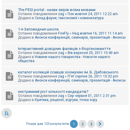
The PESI portal - назви звірів всіма мовами
Останнє повідомлення
zag
«
Пон жовтня 24, 2011 12:22 am
Додано в
Склад фауни, таксономія і номенклатура
1-я Заповедная школа
Останнє повідомлення
FireFly
«
Нед жовтня 16, 2011 11:14 am
Додано в
Анонси конференцій, семінарів, презентацій - Анонсы
Інтерактивний довідник фахівців з біорізноманіття
Останнє повідомлення
zag
«
Вів вересня 20, 2011 10:40 am
Додано в
Новини нашого товариства - Новости нашего
общества
каталог колекцій ссавців зоомузею ім. Б. Дибовського
Останнє повідомлення
zag
«
П'ят серпня 26, 2011 10:32 pm
Додано в
Анонси конференцій, семінарів, презентацій - Анонсы
нестримний ріст кількості кандидатів?
Останнє повідомлення
zag
«
Сер червня 01, 2011 2:31 pm
Додано в
Критика, рецензії, відгуки, точка зору
1
2
3
Пошук дав 123 результатів