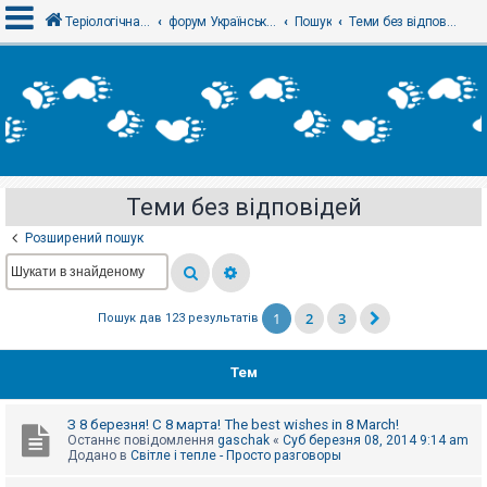
Теріологічна школа
форум Українського теріологічного товариства
Пошук
Теми без відповідей
В
х
і
д
Теми без відповідей
Р
е
Розширений пошук
є
с
т
р
а
1
2
3
Пошук дав 123 результатів
ц
і
я
Тем
Т
З 8 березня! С 8 марта! The best wishes in 8 March!
е
Останнє повідомлення
gaschak
«
Суб березня 08, 2014 9:14 am
м
Додано в
Світле і тепле - Просто разговоры
и
б