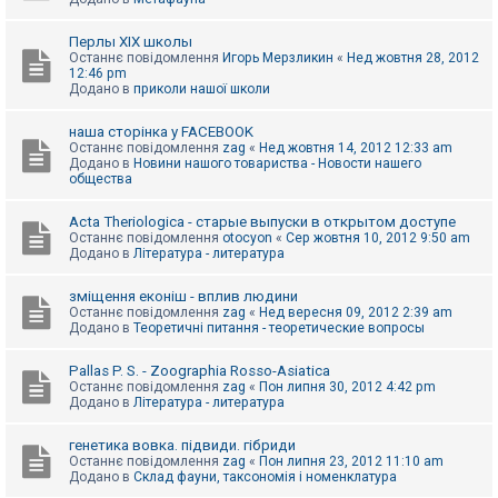
Перлы ХІХ школы
Останнє повідомлення
Игорь Мерзликин
«
Нед жовтня 28, 2012
12:46 pm
Додано в
приколи нашої школи
наша сторінка у FACEBOOK
Останнє повідомлення
zag
«
Нед жовтня 14, 2012 12:33 am
Додано в
Новини нашого товариства - Новости нашего
общества
Acta Theriologica - старые выпуски в открытом доступе
Останнє повідомлення
otocyon
«
Сер жовтня 10, 2012 9:50 am
Додано в
Література - литература
зміщення еконіш - вплив людини
Останнє повідомлення
zag
«
Нед вересня 09, 2012 2:39 am
Додано в
Теоретичні питання - теоретические вопросы
Pallas P. S. - Zoographia Rosso-Asiatica
Останнє повідомлення
zag
«
Пон липня 30, 2012 4:42 pm
Додано в
Література - литература
генетика вовка. підвиди. гібриди
Останнє повідомлення
zag
«
Пон липня 23, 2012 11:10 am
Додано в
Склад фауни, таксономія і номенклатура