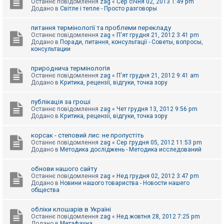
Останнє повідомлення
zag
«
Сер січня 02, 2013 1:49 pm
Додано в
Світле і тепле - Просто разговоры
питання термінології та проблеми перекладу
Останнє повідомлення
zag
«
П'ят грудня 21, 2012 3:41 pm
Додано в
Поради, питання, консультації - Советы, вопросы,
консультации
природнича термінологія
Останнє повідомлення
zag
«
П'ят грудня 21, 2012 9:41 am
Додано в
Критика, рецензії, відгуки, точка зору
публікація за гроші
Останнє повідомлення
zag
«
Чет грудня 13, 2012 9:56 pm
Додано в
Критика, рецензії, відгуки, точка зору
корсак - степовий лис: не пропустіть
Останнє повідомлення
zag
«
Сер грудня 05, 2012 11:53 pm
Додано в
Методика досліджень - Методика исследований
обнови нашого сайту
Останнє повідомлення
zag
«
Нед грудня 02, 2012 3:47 pm
Додано в
Новини нашого товариства - Новости нашего
общества
обліки клошарів в Україні
Останнє повідомлення
zag
«
Нед жовтня 28, 2012 7:25 pm
Додано в
Метафауна