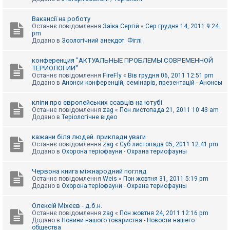
Вакансії на роботу
Останнє повідомлення
Заїка Сергій
«
Сер грудня 14, 2011 9:24
pm
Додано в
Зоологічний анекдот. Фіглі
конференция "АКТУАЛЬНЫЕ ПРОБЛЕМЫ СОВРЕМЕННОЙ
ТЕРИОЛОГИИ"
Останнє повідомлення
FireFly
«
Вів грудня 06, 2011 12:51 pm
Додано в
Анонси конференцій, семінарів, презентацій - Анонсы
кліпи про європейських ссавців на ютубі
Останнє повідомлення
zag
«
Пон листопада 21, 2011 10:43 am
Додано в
Теріологічне відео
кажани біля людей. приклади уваги
Останнє повідомлення
zag
«
Суб листопада 05, 2011 12:41 pm
Додано в
Охорона теріофауни - Охрана териофауны
Червона книга міжнародний погляд
Останнє повідомлення
Weis
«
Пон жовтня 31, 2011 5:19 pm
Додано в
Охорона теріофауни - Охрана териофауны
Олексій Міхєєв - д.б.н.
Останнє повідомлення
zag
«
Пон жовтня 24, 2011 12:16 pm
Додано в
Новини нашого товариства - Новости нашего
общества