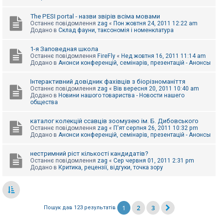
The PESI portal - назви звірів всіма мовами
Останнє повідомлення
zag
«
Пон жовтня 24, 2011 12:22 am
Додано в
Склад фауни, таксономія і номенклатура
1-я Заповедная школа
Останнє повідомлення
FireFly
«
Нед жовтня 16, 2011 11:14 am
Додано в
Анонси конференцій, семінарів, презентацій - Анонсы
Інтерактивний довідник фахівців з біорізноманіття
Останнє повідомлення
zag
«
Вів вересня 20, 2011 10:40 am
Додано в
Новини нашого товариства - Новости нашего
общества
каталог колекцій ссавців зоомузею ім. Б. Дибовського
Останнє повідомлення
zag
«
П'ят серпня 26, 2011 10:32 pm
Додано в
Анонси конференцій, семінарів, презентацій - Анонсы
нестримний ріст кількості кандидатів?
Останнє повідомлення
zag
«
Сер червня 01, 2011 2:31 pm
Додано в
Критика, рецензії, відгуки, точка зору
1
2
3
Пошук дав 123 результатів