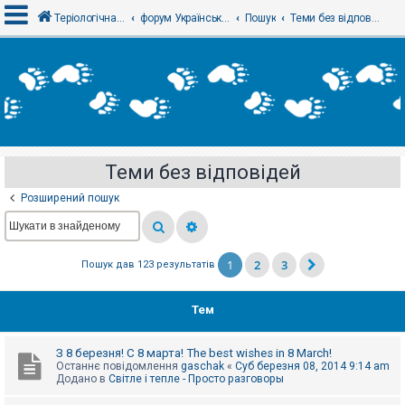
Теріологічна школа
форум Українського теріологічного товариства
Пошук
Теми без відповідей
В
х
і
д
Теми без відповідей
Р
е
Розширений пошук
є
с
т
р
а
1
2
3
Пошук дав 123 результатів
ц
і
я
Тем
Т
З 8 березня! С 8 марта! The best wishes in 8 March!
е
Останнє повідомлення
gaschak
«
Суб березня 08, 2014 9:14 am
м
Додано в
Світле і тепле - Просто разговоры
и
б