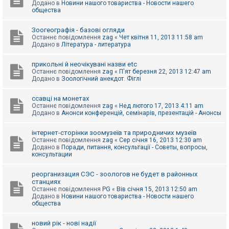
Додано в
Новини нашого товариства - Новости нашего
к
общества
Зоогеографія - базові огляди
Д
Останнє повідомлення
zag
«
Чет квітня 11, 2013 11:58 am
о
Додано в
Література - литература
п
о
м
прикольні й неочікувані назви etc
о
Останнє повідомлення
zag
«
П'ят березня 22, 2013 12:47 am
г
Додано в
Зоологічний анекдот. Фіглі
а
ссавці на монетах
Останнє повідомлення
zag
«
Нед лютого 17, 2013 4:11 am
Додано в
Анонси конференцій, семінарів, презентацій - Анонсы
інтернет-сторінки зоомузеїв та природничих музеїв
Останнє повідомлення
zag
«
Сер січня 16, 2013 12:30 am
Додано в
Поради, питання, консультації - Советы, вопросы,
консультации
реорганизация СЭС - зоологов не будет в районных
станциях
Останнє повідомлення
PG
«
Вів січня 15, 2013 12:50 am
Додано в
Новини нашого товариства - Новости нашего
общества
новий рік - нові надії