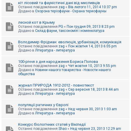
е
кіт лісовий та фауністичні дані від мисливців
з
Останнє повідомлення
zag
«
Вів лютого 11, 2014 10:37 pm
в
Додано в
Охорона теріофауни - Охрана териофауны
і
д
п
лесной кот в Крыму
о
Останнє повідомлення
PG
«
Пон грудня 09, 2013 8:23 pm
в
Додано в
Склад фауни, таксономія і номенклатура
і
д
е
Володимир Фрідман: еволюція, урбанізація, комунікація
й
Останнє повідомлення
zag
«
Пон жовтня 14, 2013 6:05 pm
Додано в
Література - литература
А
100-річчя з дня народження Бориса Попова
к
Останнє повідомлення
zag
«
Чет жовтня 10, 2013 9:55 pm
т
Додано в
Новини нашого товариства - Новости нашего
и
общества
в
н
журнал ПРИРОДА 1912-2012 - повнотекст
і
Останнє повідомлення
zag
«
Сер вересня 18, 2013 8:44 am
т
Додано в
Література - литература
е
м
и
популяції ратичних у Європі
Останнє повідомлення
zag
«
Нед червня 30, 2013 1:03 am
Додано в
Література - литература
П
о
Конкурс біологічних статей у Вікіпедії
ш
Останнє повідомлення
Shao
«
Нед червня 23, 2013 12:29 am
у