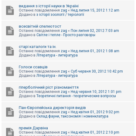
видання з історії науки в Україні
Останнє повідомлення
zag
«
Нед липня 15, 2012 1:12 am
Додано в
з історії зоології / теріології
всесвітній спелеотост
Останнє повідомлення
zag
«
Пон липня 02, 2012 7:03 am
Додано в
Світле і тепле - Просто разговоры
старі каталоги та ін.
Останнє повідомлення
zag
«
Нед липня 01, 2012 1:08 am
Додано в
Література - литература
Голоси ссавців
Останнє повідомлення
zag
«
Суб червня 30, 2012 10:42 pm
Додано в
Література - литература
гіперболічний ріст різноманіття
Останнє повідомлення
zag
«
Нед червня 10, 2012 1:01 pm
Додано в
Теоретичні питання - теоретические вопросы
Пан-Європейська директорія видів
Останнє повідомлення
zag
«
Нед квітня 01, 2012 9:02 pm
Додано в
Склад фауни, таксономія і номенклатура
премія Дарвіна
Останнє повідомлення
zag
«
Нед квітня 01, 2012 2:10 pm