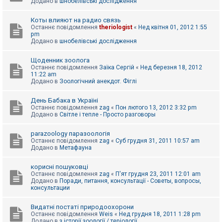
Додано в
шнобелівські дослідження
Коты влияют на радио связь
Останнє повідомлення
theriologist
«
Нед квітня 01, 2012 1:55
pm
Додано в
шнобелівські дослідження
Щоденник зоолога
Останнє повідомлення
Заїка Сергій
«
Нед березня 18, 2012
11:22 am
Додано в
Зоологічний анекдот. Фіглі
День Бабака в Україні
Останнє повідомлення
zag
«
Пон лютого 13, 2012 3:32 pm
Додано в
Світле і тепле - Просто разговоры
parazoology паразоологія
Останнє повідомлення
zag
«
Суб грудня 31, 2011 10:57 am
Додано в
Метафауна
корисні пошуковці
Останнє повідомлення
zag
«
П'ят грудня 23, 2011 12:01 am
Додано в
Поради, питання, консультації - Советы, вопросы,
консультации
Видатні постаті природоохорони
Останнє повідомлення
Weis
«
Нед грудня 18, 2011 1:28 pm
Додано в
з історії зоології / теріології