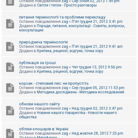
Останнє повідомлення
zag
«
Сер січня 02, 2013 1:49 pm
Додано в
Світле і тепле - Просто разговоры
питання термінології та проблеми перекладу
Останнє повідомлення
zag
«
П'ят грудня 21, 2012 3:41 pm
Додано в
Поради, питання, консультації - Советы, вопросы,
консультации
природнича термінологія
Останнє повідомлення
zag
«
П'ят грудня 21, 2012 9:41 am
Додано в
Критика, рецензії, відгуки, точка зору
публікація за гроші
Останнє повідомлення
zag
«
Чет грудня 13, 2012 9:56 pm
Додано в
Критика, рецензії, відгуки, точка зору
корсак - степовий лис: не пропустіть
Останнє повідомлення
zag
«
Сер грудня 05, 2012 11:53 pm
Додано в
Методика досліджень - Методика исследований
обнови нашого сайту
Останнє повідомлення
zag
«
Нед грудня 02, 2012 3:47 pm
Додано в
Новини нашого товариства - Новости нашего
общества
обліки клошарів в Україні
Останнє повідомлення
zag
«
Нед жовтня 28, 2012 7:25 pm
Додано в
Метафауна