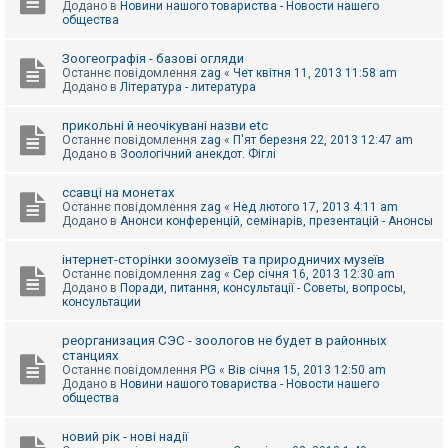
Додано в
Новини нашого товариства - Новости нашего
к
общества
Зоогеографія - базові огляди
Д
Останнє повідомлення
zag
«
Чет квітня 11, 2013 11:58 am
о
Додано в
Література - литература
п
о
м
прикольні й неочікувані назви etc
о
Останнє повідомлення
zag
«
П'ят березня 22, 2013 12:47 am
г
Додано в
Зоологічний анекдот. Фіглі
а
ссавці на монетах
Останнє повідомлення
zag
«
Нед лютого 17, 2013 4:11 am
Додано в
Анонси конференцій, семінарів, презентацій - Анонсы
інтернет-сторінки зоомузеїв та природничих музеїв
Останнє повідомлення
zag
«
Сер січня 16, 2013 12:30 am
Додано в
Поради, питання, консультації - Советы, вопросы,
консультации
реорганизация СЭС - зоологов не будет в районных
станциях
Останнє повідомлення
PG
«
Вів січня 15, 2013 12:50 am
Додано в
Новини нашого товариства - Новости нашего
общества
новий рік - нові надії