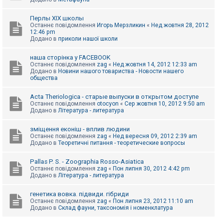
Перлы ХІХ школы
Останнє повідомлення
Игорь Мерзликин
«
Нед жовтня 28, 2012
12:46 pm
Додано в
приколи нашої школи
наша сторінка у FACEBOOK
Останнє повідомлення
zag
«
Нед жовтня 14, 2012 12:33 am
Додано в
Новини нашого товариства - Новости нашего
общества
Acta Theriologica - старые выпуски в открытом доступе
Останнє повідомлення
otocyon
«
Сер жовтня 10, 2012 9:50 am
Додано в
Література - литература
зміщення еконіш - вплив людини
Останнє повідомлення
zag
«
Нед вересня 09, 2012 2:39 am
Додано в
Теоретичні питання - теоретические вопросы
Pallas P. S. - Zoographia Rosso-Asiatica
Останнє повідомлення
zag
«
Пон липня 30, 2012 4:42 pm
Додано в
Література - литература
генетика вовка. підвиди. гібриди
Останнє повідомлення
zag
«
Пон липня 23, 2012 11:10 am
Додано в
Склад фауни, таксономія і номенклатура