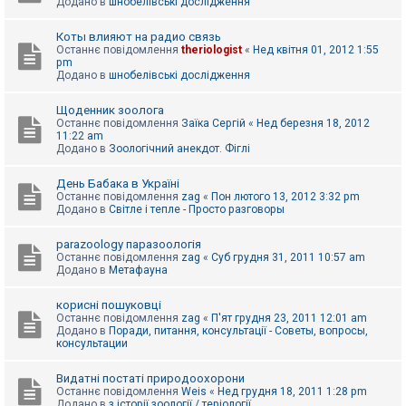
Додано в
шнобелівські дослідження
Коты влияют на радио связь
Останнє повідомлення
theriologist
«
Нед квітня 01, 2012 1:55
pm
Додано в
шнобелівські дослідження
Щоденник зоолога
Останнє повідомлення
Заїка Сергій
«
Нед березня 18, 2012
11:22 am
Додано в
Зоологічний анекдот. Фіглі
День Бабака в Україні
Останнє повідомлення
zag
«
Пон лютого 13, 2012 3:32 pm
Додано в
Світле і тепле - Просто разговоры
parazoology паразоологія
Останнє повідомлення
zag
«
Суб грудня 31, 2011 10:57 am
Додано в
Метафауна
корисні пошуковці
Останнє повідомлення
zag
«
П'ят грудня 23, 2011 12:01 am
Додано в
Поради, питання, консультації - Советы, вопросы,
консультации
Видатні постаті природоохорони
Останнє повідомлення
Weis
«
Нед грудня 18, 2011 1:28 pm
Додано в
з історії зоології / теріології