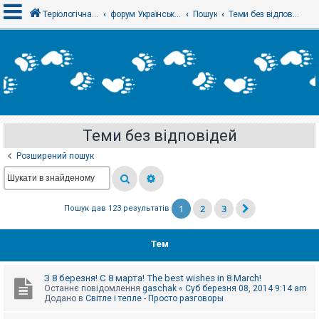
Теріологічна школа
форум Українського теріологічного товариства
Пошук
Теми без відповідей
В
х
і
д
Теми без відповідей
Р
е
Розширений пошук
є
с
т
р
а
1
2
3
Пошук дав 123 результатів
ц
і
я
Тем
Т
З 8 березня! С 8 марта! The best wishes in 8 March!
е
Останнє повідомлення
gaschak
«
Суб березня 08, 2014 9:14 am
м
Додано в
Світле і тепле - Просто разговоры
и
б