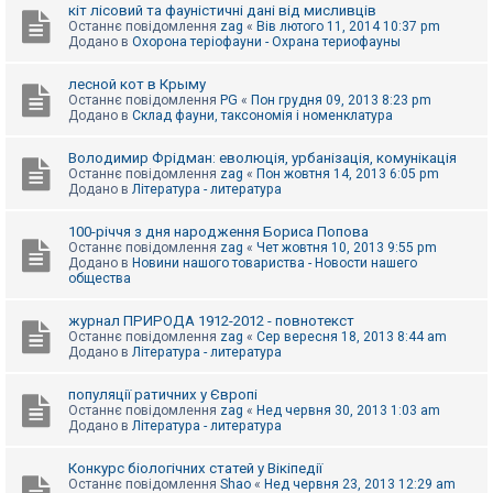
е
кіт лісовий та фауністичні дані від мисливців
з
Останнє повідомлення
zag
«
Вів лютого 11, 2014 10:37 pm
в
Додано в
Охорона теріофауни - Охрана териофауны
і
д
п
лесной кот в Крыму
о
Останнє повідомлення
PG
«
Пон грудня 09, 2013 8:23 pm
в
Додано в
Склад фауни, таксономія і номенклатура
і
д
е
Володимир Фрідман: еволюція, урбанізація, комунікація
й
Останнє повідомлення
zag
«
Пон жовтня 14, 2013 6:05 pm
Додано в
Література - литература
А
100-річчя з дня народження Бориса Попова
к
Останнє повідомлення
zag
«
Чет жовтня 10, 2013 9:55 pm
т
Додано в
Новини нашого товариства - Новости нашего
и
общества
в
н
журнал ПРИРОДА 1912-2012 - повнотекст
і
Останнє повідомлення
zag
«
Сер вересня 18, 2013 8:44 am
т
Додано в
Література - литература
е
м
и
популяції ратичних у Європі
Останнє повідомлення
zag
«
Нед червня 30, 2013 1:03 am
Додано в
Література - литература
П
о
Конкурс біологічних статей у Вікіпедії
ш
Останнє повідомлення
Shao
«
Нед червня 23, 2013 12:29 am
у