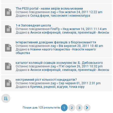
The PESI portal - назви звірів всіма мовами
Останнє повідомлення
zag
«
Пон жовтня 24, 2011 12:22 am
Додано в
Склад фауни, таксономія і номенклатура
1-я Заповедная школа
Останнє повідомлення
FireFly
«
Нед жовтня 16, 2011 11:14 am
Додано в
Анонси конференцій, семінарів, презентацій - Анонсы
Інтерактивний довідник фахівців з біорізноманіття
Останнє повідомлення
zag
«
Вів вересня 20, 2011 10:40 am
Додано в
Новини нашого товариства - Новости нашего
общества
каталог колекцій ссавців зоомузею ім. Б. Дибовського
Останнє повідомлення
zag
«
П'ят серпня 26, 2011 10:32 pm
Додано в
Анонси конференцій, семінарів, презентацій - Анонсы
нестримний ріст кількості кандидатів?
Останнє повідомлення
zag
«
Сер червня 01, 2011 2:31 pm
Додано в
Критика, рецензії, відгуки, точка зору
1
2
3
Пошук дав 123 результатів