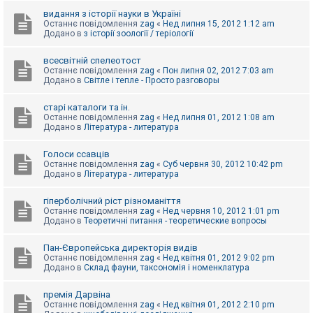
видання з історії науки в Україні
Останнє повідомлення
zag
«
Нед липня 15, 2012 1:12 am
Додано в
з історії зоології / теріології
всесвітній спелеотост
Останнє повідомлення
zag
«
Пон липня 02, 2012 7:03 am
Додано в
Світле і тепле - Просто разговоры
старі каталоги та ін.
Останнє повідомлення
zag
«
Нед липня 01, 2012 1:08 am
Додано в
Література - литература
Голоси ссавців
Останнє повідомлення
zag
«
Суб червня 30, 2012 10:42 pm
Додано в
Література - литература
гіперболічний ріст різноманіття
Останнє повідомлення
zag
«
Нед червня 10, 2012 1:01 pm
Додано в
Теоретичні питання - теоретические вопросы
Пан-Європейська директорія видів
Останнє повідомлення
zag
«
Нед квітня 01, 2012 9:02 pm
Додано в
Склад фауни, таксономія і номенклатура
премія Дарвіна
Останнє повідомлення
zag
«
Нед квітня 01, 2012 2:10 pm