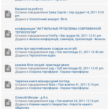
Вакансії на роботу
Останнє повідомлення
Заїка Сергій
«
Сер грудня 14, 2011 9:24
pm
Додано в
Зоологічний анекдот. Фіглі
конференция "АКТУАЛЬНЫЕ ПРОБЛЕМЫ СОВРЕМЕННОЙ
ТЕРИОЛОГИИ"
Останнє повідомлення
FireFly
«
Вів грудня 06, 2011 12:51 pm
Додано в
Анонси конференцій, семінарів, презентацій - Анонсы
кліпи про європейських ссавців на ютубі
Останнє повідомлення
zag
«
Пон листопада 21, 2011 10:43 am
Додано в
Теріологічне відео
кажани біля людей. приклади уваги
Останнє повідомлення
zag
«
Суб листопада 05, 2011 12:41 pm
Додано в
Охорона теріофауни - Охрана териофауны
Червона книга міжнародний погляд
Останнє повідомлення
Weis
«
Пон жовтня 31, 2011 5:19 pm
Додано в
Охорона теріофауни - Охрана териофауны
Олексій Міхєєв - д.б.н.
Останнє повідомлення
zag
«
Пон жовтня 24, 2011 12:16 pm
Додано в
Новини нашого товариства - Новости нашего
общества