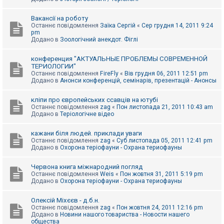
Вакансії на роботу
Останнє повідомлення
Заїка Сергій
«
Сер грудня 14, 2011 9:24
pm
Додано в
Зоологічний анекдот. Фіглі
конференция "АКТУАЛЬНЫЕ ПРОБЛЕМЫ СОВРЕМЕННОЙ
ТЕРИОЛОГИИ"
Останнє повідомлення
FireFly
«
Вів грудня 06, 2011 12:51 pm
Додано в
Анонси конференцій, семінарів, презентацій - Анонсы
кліпи про європейських ссавців на ютубі
Останнє повідомлення
zag
«
Пон листопада 21, 2011 10:43 am
Додано в
Теріологічне відео
кажани біля людей. приклади уваги
Останнє повідомлення
zag
«
Суб листопада 05, 2011 12:41 pm
Додано в
Охорона теріофауни - Охрана териофауны
Червона книга міжнародний погляд
Останнє повідомлення
Weis
«
Пон жовтня 31, 2011 5:19 pm
Додано в
Охорона теріофауни - Охрана териофауны
Олексій Міхєєв - д.б.н.
Останнє повідомлення
zag
«
Пон жовтня 24, 2011 12:16 pm
Додано в
Новини нашого товариства - Новости нашего
общества