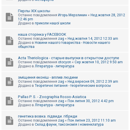
Перлы ХІХ школы
Останнє повідомлення
Игорь Мерзликин
«
Нед жовтня 28, 2012
12:46 pm
Додано в
приколи нашої школи
наша сторінка у FACEBOOK
Останнє повідомлення
zag
«
Нед жовтня 14, 2012 12:33 am
Додано в
Новини нашого товариства - Новости нашего
общества
Acta Theriologica - старые выпуски в открытом доступе
Останнє повідомлення
otocyon
«
Сер жовтня 10, 2012 9:50 am
Додано в
Література - литература
зміщення еконіш - вплив людини
Останнє повідомлення
zag
«
Нед вересня 09, 2012 2:39 am
Додано в
Теоретичні питання - теоретические вопросы
Pallas P. S. - Zoographia Rosso-Asiatica
Останнє повідомлення
zag
«
Пон липня 30, 2012 4:42 pm
Додано в
Література - литература
генетика вовка. підвиди. гібриди
Останнє повідомлення
zag
«
Пон липня 23, 2012 11:10 am
Додано в
Склад фауни, таксономія і номенклатура