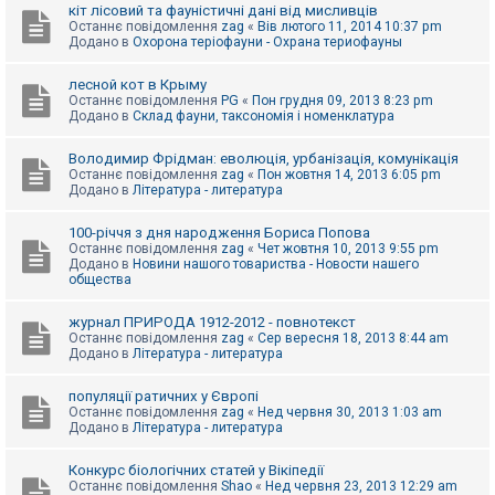
е
кіт лісовий та фауністичні дані від мисливців
з
Останнє повідомлення
zag
«
Вів лютого 11, 2014 10:37 pm
в
Додано в
Охорона теріофауни - Охрана териофауны
і
д
п
лесной кот в Крыму
о
Останнє повідомлення
PG
«
Пон грудня 09, 2013 8:23 pm
в
Додано в
Склад фауни, таксономія і номенклатура
і
д
е
Володимир Фрідман: еволюція, урбанізація, комунікація
й
Останнє повідомлення
zag
«
Пон жовтня 14, 2013 6:05 pm
Додано в
Література - литература
А
100-річчя з дня народження Бориса Попова
к
Останнє повідомлення
zag
«
Чет жовтня 10, 2013 9:55 pm
т
Додано в
Новини нашого товариства - Новости нашего
и
общества
в
н
журнал ПРИРОДА 1912-2012 - повнотекст
і
Останнє повідомлення
zag
«
Сер вересня 18, 2013 8:44 am
т
Додано в
Література - литература
е
м
и
популяції ратичних у Європі
Останнє повідомлення
zag
«
Нед червня 30, 2013 1:03 am
Додано в
Література - литература
П
о
Конкурс біологічних статей у Вікіпедії
ш
Останнє повідомлення
Shao
«
Нед червня 23, 2013 12:29 am
у