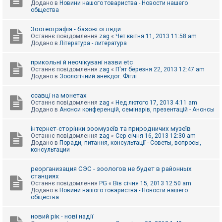
Додано в
Новини нашого товариства - Новости нашего
к
общества
Зоогеографія - базові огляди
Д
Останнє повідомлення
zag
«
Чет квітня 11, 2013 11:58 am
о
Додано в
Література - литература
п
о
м
прикольні й неочікувані назви etc
о
Останнє повідомлення
zag
«
П'ят березня 22, 2013 12:47 am
г
Додано в
Зоологічний анекдот. Фіглі
а
ссавці на монетах
Останнє повідомлення
zag
«
Нед лютого 17, 2013 4:11 am
Додано в
Анонси конференцій, семінарів, презентацій - Анонсы
інтернет-сторінки зоомузеїв та природничих музеїв
Останнє повідомлення
zag
«
Сер січня 16, 2013 12:30 am
Додано в
Поради, питання, консультації - Советы, вопросы,
консультации
реорганизация СЭС - зоологов не будет в районных
станциях
Останнє повідомлення
PG
«
Вів січня 15, 2013 12:50 am
Додано в
Новини нашого товариства - Новости нашего
общества
новий рік - нові надії