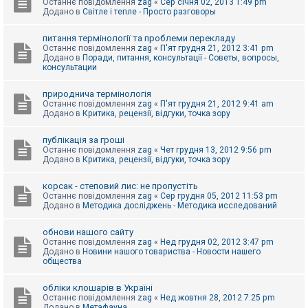
Останнє повідомлення
zag
«
Сер січня 02, 2013 1:49 pm
Додано в
Світле і тепле - Просто разговоры
питання термінології та проблеми перекладу
Останнє повідомлення
zag
«
П'ят грудня 21, 2012 3:41 pm
Додано в
Поради, питання, консультації - Советы, вопросы,
консультации
природнича термінологія
Останнє повідомлення
zag
«
П'ят грудня 21, 2012 9:41 am
Додано в
Критика, рецензії, відгуки, точка зору
публікація за гроші
Останнє повідомлення
zag
«
Чет грудня 13, 2012 9:56 pm
Додано в
Критика, рецензії, відгуки, точка зору
корсак - степовий лис: не пропустіть
Останнє повідомлення
zag
«
Сер грудня 05, 2012 11:53 pm
Додано в
Методика досліджень - Методика исследований
обнови нашого сайту
Останнє повідомлення
zag
«
Нед грудня 02, 2012 3:47 pm
Додано в
Новини нашого товариства - Новости нашего
общества
обліки клошарів в Україні
Останнє повідомлення
zag
«
Нед жовтня 28, 2012 7:25 pm
Додано в
Метафауна