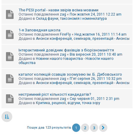
The PESI portal - назви звірів всіма мовами
Останнє повідомлення
zag
«
Пон жовтня 24, 2011 12:22 am
Додано в
Склад фауни, таксономія і номенклатура
1-я Заповедная школа
Останнє повідомлення
FireFly
«
Нед жовтня 16, 2011 11:14 am
Додано в
Анонси конференцій, семінарів, презентацій - Анонсы
Інтерактивний довідник фахівців з біорізноманіття
Останнє повідомлення
zag
«
Вів вересня 20, 2011 10:40 am
Додано в
Новини нашого товариства - Новости нашего
общества
каталог колекцій ссавців зоомузею ім. Б. Дибовського
Останнє повідомлення
zag
«
П'ят серпня 26, 2011 10:32 pm
Додано в
Анонси конференцій, семінарів, презентацій - Анонсы
нестримний ріст кількості кандидатів?
Останнє повідомлення
zag
«
Сер червня 01, 2011 2:31 pm
Додано в
Критика, рецензії, відгуки, точка зору
1
2
3
Пошук дав 123 результатів