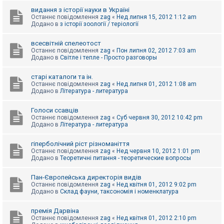
видання з історії науки в Україні
Останнє повідомлення
zag
«
Нед липня 15, 2012 1:12 am
Додано в
з історії зоології / теріології
всесвітній спелеотост
Останнє повідомлення
zag
«
Пон липня 02, 2012 7:03 am
Додано в
Світле і тепле - Просто разговоры
старі каталоги та ін.
Останнє повідомлення
zag
«
Нед липня 01, 2012 1:08 am
Додано в
Література - литература
Голоси ссавців
Останнє повідомлення
zag
«
Суб червня 30, 2012 10:42 pm
Додано в
Література - литература
гіперболічний ріст різноманіття
Останнє повідомлення
zag
«
Нед червня 10, 2012 1:01 pm
Додано в
Теоретичні питання - теоретические вопросы
Пан-Європейська директорія видів
Останнє повідомлення
zag
«
Нед квітня 01, 2012 9:02 pm
Додано в
Склад фауни, таксономія і номенклатура
премія Дарвіна
Останнє повідомлення
zag
«
Нед квітня 01, 2012 2:10 pm