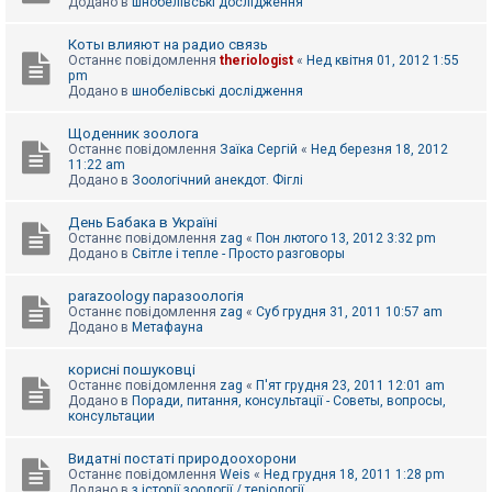
Додано в
шнобелівські дослідження
Коты влияют на радио связь
Останнє повідомлення
theriologist
«
Нед квітня 01, 2012 1:55
pm
Додано в
шнобелівські дослідження
Щоденник зоолога
Останнє повідомлення
Заїка Сергій
«
Нед березня 18, 2012
11:22 am
Додано в
Зоологічний анекдот. Фіглі
День Бабака в Україні
Останнє повідомлення
zag
«
Пон лютого 13, 2012 3:32 pm
Додано в
Світле і тепле - Просто разговоры
parazoology паразоологія
Останнє повідомлення
zag
«
Суб грудня 31, 2011 10:57 am
Додано в
Метафауна
корисні пошуковці
Останнє повідомлення
zag
«
П'ят грудня 23, 2011 12:01 am
Додано в
Поради, питання, консультації - Советы, вопросы,
консультации
Видатні постаті природоохорони
Останнє повідомлення
Weis
«
Нед грудня 18, 2011 1:28 pm
Додано в
з історії зоології / теріології