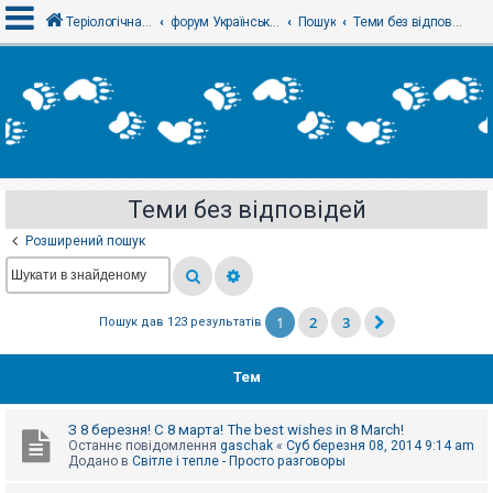
Теріологічна школа
форум Українського теріологічного товариства
Пошук
Теми без відповідей
В
х
і
д
Теми без відповідей
Р
е
Розширений пошук
є
с
т
р
а
1
2
3
Пошук дав 123 результатів
ц
і
я
Тем
Т
З 8 березня! С 8 марта! The best wishes in 8 March!
е
Останнє повідомлення
gaschak
«
Суб березня 08, 2014 9:14 am
м
Додано в
Світле і тепле - Просто разговоры
и
б