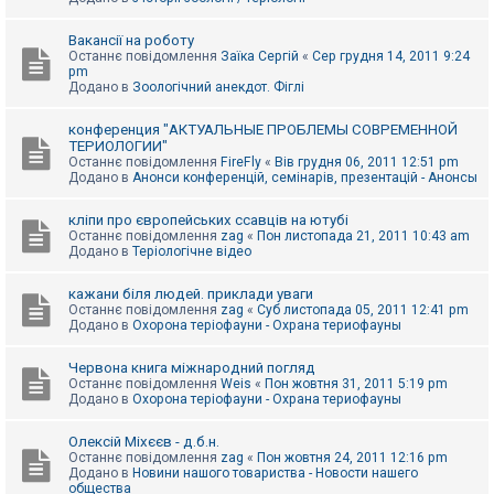
Вакансії на роботу
Останнє повідомлення
Заїка Сергій
«
Сер грудня 14, 2011 9:24
pm
Додано в
Зоологічний анекдот. Фіглі
конференция "АКТУАЛЬНЫЕ ПРОБЛЕМЫ СОВРЕМЕННОЙ
ТЕРИОЛОГИИ"
Останнє повідомлення
FireFly
«
Вів грудня 06, 2011 12:51 pm
Додано в
Анонси конференцій, семінарів, презентацій - Анонсы
кліпи про європейських ссавців на ютубі
Останнє повідомлення
zag
«
Пон листопада 21, 2011 10:43 am
Додано в
Теріологічне відео
кажани біля людей. приклади уваги
Останнє повідомлення
zag
«
Суб листопада 05, 2011 12:41 pm
Додано в
Охорона теріофауни - Охрана териофауны
Червона книга міжнародний погляд
Останнє повідомлення
Weis
«
Пон жовтня 31, 2011 5:19 pm
Додано в
Охорона теріофауни - Охрана териофауны
Олексій Міхєєв - д.б.н.
Останнє повідомлення
zag
«
Пон жовтня 24, 2011 12:16 pm
Додано в
Новини нашого товариства - Новости нашего
общества