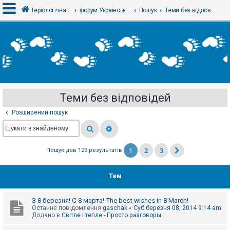
Теріологічна школа
форум Українського теріологічного товариства
Пошук
Теми без відповідей
В
х
і
д
Теми без відповідей
Р
е
Розширений пошук
є
с
т
р
а
1
2
3
Пошук дав 123 результатів
ц
і
я
Тем
Т
З 8 березня! С 8 марта! The best wishes in 8 March!
е
Останнє повідомлення
gaschak
«
Суб березня 08, 2014 9:14 am
м
Додано в
Світле і тепле - Просто разговоры
и
б