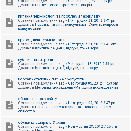
Останнє повідомлення
zag
«
Сер січня 02, 2013 1:49 pm
Додано в
Світле і тепле - Просто разговоры
питання термінології та проблеми перекладу
Останнє повідомлення
zag
«
П'ят грудня 21, 2012 3:41 pm
Додано в
Поради, питання, консультації - Советы, вопросы,
консультации
природнича термінологія
Останнє повідомлення
zag
«
П'ят грудня 21, 2012 9:41 am
Додано в
Критика, рецензії, відгуки, точка зору
публікація за гроші
Останнє повідомлення
zag
«
Чет грудня 13, 2012 9:56 pm
Додано в
Критика, рецензії, відгуки, точка зору
корсак - степовий лис: не пропустіть
Останнє повідомлення
zag
«
Сер грудня 05, 2012 11:53 pm
Додано в
Методика досліджень - Методика исследований
обнови нашого сайту
Останнє повідомлення
zag
«
Нед грудня 02, 2012 3:47 pm
Додано в
Новини нашого товариства - Новости нашего
общества
обліки клошарів в Україні
Останнє повідомлення
zag
«
Нед жовтня 28, 2012 7:25 pm
Додано в
Метафауна