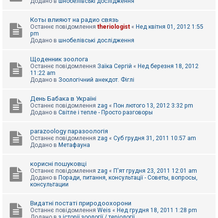
Додано в
шнобелівські дослідження
Коты влияют на радио связь
Останнє повідомлення
theriologist
«
Нед квітня 01, 2012 1:55
pm
Додано в
шнобелівські дослідження
Щоденник зоолога
Останнє повідомлення
Заїка Сергій
«
Нед березня 18, 2012
11:22 am
Додано в
Зоологічний анекдот. Фіглі
День Бабака в Україні
Останнє повідомлення
zag
«
Пон лютого 13, 2012 3:32 pm
Додано в
Світле і тепле - Просто разговоры
parazoology паразоологія
Останнє повідомлення
zag
«
Суб грудня 31, 2011 10:57 am
Додано в
Метафауна
корисні пошуковці
Останнє повідомлення
zag
«
П'ят грудня 23, 2011 12:01 am
Додано в
Поради, питання, консультації - Советы, вопросы,
консультации
Видатні постаті природоохорони
Останнє повідомлення
Weis
«
Нед грудня 18, 2011 1:28 pm
Додано в
з історії зоології / теріології