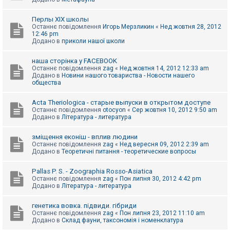
Перлы ХІХ школы
Останнє повідомлення
Игорь Мерзликин
«
Нед жовтня 28, 2012
12:46 pm
Додано в
приколи нашої школи
наша сторінка у FACEBOOK
Останнє повідомлення
zag
«
Нед жовтня 14, 2012 12:33 am
Додано в
Новини нашого товариства - Новости нашего
общества
Acta Theriologica - старые выпуски в открытом доступе
Останнє повідомлення
otocyon
«
Сер жовтня 10, 2012 9:50 am
Додано в
Література - литература
зміщення еконіш - вплив людини
Останнє повідомлення
zag
«
Нед вересня 09, 2012 2:39 am
Додано в
Теоретичні питання - теоретические вопросы
Pallas P. S. - Zoographia Rosso-Asiatica
Останнє повідомлення
zag
«
Пон липня 30, 2012 4:42 pm
Додано в
Література - литература
генетика вовка. підвиди. гібриди
Останнє повідомлення
zag
«
Пон липня 23, 2012 11:10 am
Додано в
Склад фауни, таксономія і номенклатура