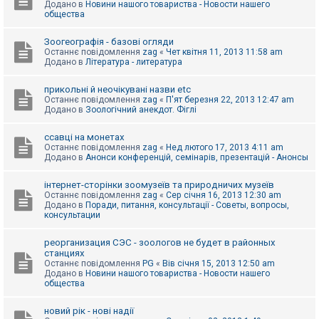
Додано в
Новини нашого товариства - Новости нашего
к
общества
Зоогеографія - базові огляди
Д
Останнє повідомлення
zag
«
Чет квітня 11, 2013 11:58 am
о
Додано в
Література - литература
п
о
м
прикольні й неочікувані назви etc
о
Останнє повідомлення
zag
«
П'ят березня 22, 2013 12:47 am
г
Додано в
Зоологічний анекдот. Фіглі
а
ссавці на монетах
Останнє повідомлення
zag
«
Нед лютого 17, 2013 4:11 am
Додано в
Анонси конференцій, семінарів, презентацій - Анонсы
інтернет-сторінки зоомузеїв та природничих музеїв
Останнє повідомлення
zag
«
Сер січня 16, 2013 12:30 am
Додано в
Поради, питання, консультації - Советы, вопросы,
консультации
реорганизация СЭС - зоологов не будет в районных
станциях
Останнє повідомлення
PG
«
Вів січня 15, 2013 12:50 am
Додано в
Новини нашого товариства - Новости нашего
общества
новий рік - нові надії