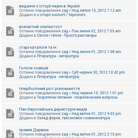
видання з історії науки в Україні
Останнє повідомлення
zag
«
Нед липня 15, 2012 1:12 am
Додано в
з історії зоології / теріології
всесвітній спелеотост
Останнє повідомлення
zag
«
Пон липня 02, 2012 7:03 am
Додано в
Світле і тепле - Просто разговоры
старі каталоги та ін.
Останнє повідомлення
zag
«
Нед липня 01, 2012 1:08 am
Додано в
Література - литература
Голоси ссавців
Останнє повідомлення
zag
«
Суб червня 30, 2012 10:42 pm
Додано в
Література - литература
гіперболічний ріст різноманіття
Останнє повідомлення
zag
«
Нед червня 10, 2012 1:01 pm
Додано в
Теоретичні питання - теоретические вопросы
Пан-Європейська директорія видів
Останнє повідомлення
zag
«
Нед квітня 01, 2012 9:02 pm
Додано в
Склад фауни, таксономія і номенклатура
премія Дарвіна
Останнє повідомлення
zag
«
Нед квітня 01, 2012 2:10 pm