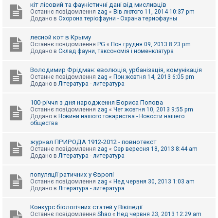
е
кіт лісовий та фауністичні дані від мисливців
з
Останнє повідомлення
zag
«
Вів лютого 11, 2014 10:37 pm
в
Додано в
Охорона теріофауни - Охрана териофауны
і
д
п
лесной кот в Крыму
о
Останнє повідомлення
PG
«
Пон грудня 09, 2013 8:23 pm
в
Додано в
Склад фауни, таксономія і номенклатура
і
д
е
Володимир Фрідман: еволюція, урбанізація, комунікація
й
Останнє повідомлення
zag
«
Пон жовтня 14, 2013 6:05 pm
Додано в
Література - литература
А
100-річчя з дня народження Бориса Попова
к
Останнє повідомлення
zag
«
Чет жовтня 10, 2013 9:55 pm
т
Додано в
Новини нашого товариства - Новости нашего
и
общества
в
н
журнал ПРИРОДА 1912-2012 - повнотекст
і
Останнє повідомлення
zag
«
Сер вересня 18, 2013 8:44 am
т
Додано в
Література - литература
е
м
и
популяції ратичних у Європі
Останнє повідомлення
zag
«
Нед червня 30, 2013 1:03 am
Додано в
Література - литература
П
о
Конкурс біологічних статей у Вікіпедії
ш
Останнє повідомлення
Shao
«
Нед червня 23, 2013 12:29 am
у