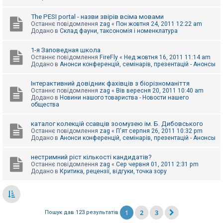
The PESI portal - назви звірів всіма мовами
Останнє повідомлення
zag
«
Пон жовтня 24, 2011 12:22 am
Додано в
Склад фауни, таксономія і номенклатура
1-я Заповедная школа
Останнє повідомлення
FireFly
«
Нед жовтня 16, 2011 11:14 am
Додано в
Анонси конференцій, семінарів, презентацій - Анонсы
Інтерактивний довідник фахівців з біорізноманіття
Останнє повідомлення
zag
«
Вів вересня 20, 2011 10:40 am
Додано в
Новини нашого товариства - Новости нашего
общества
каталог колекцій ссавців зоомузею ім. Б. Дибовського
Останнє повідомлення
zag
«
П'ят серпня 26, 2011 10:32 pm
Додано в
Анонси конференцій, семінарів, презентацій - Анонсы
нестримний ріст кількості кандидатів?
Останнє повідомлення
zag
«
Сер червня 01, 2011 2:31 pm
Додано в
Критика, рецензії, відгуки, точка зору
1
2
3
Пошук дав 123 результатів