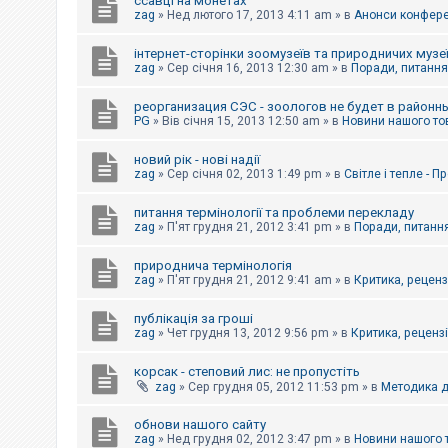
ссавці на монетах
к
zag
»
Нед лютого 17, 2013 4:11 am
» в
Анонси конферен
інтернет-сторінки зоомузеїв та природничих музе
Д
zag
»
Сер січня 16, 2013 12:30 am
» в
Поради, питання,
о
п
реорганизация СЭС - зоологов не будет в районн
о
PG
»
Вів січня 15, 2013 12:50 am
» в
Новини нашого то
м
о
г
новий рік - нові надії
а
zag
»
Сер січня 02, 2013 1:49 pm
» в
Світле і тепле - 
питання термінології та проблеми перекладу
zag
»
П'ят грудня 21, 2012 3:41 pm
» в
Поради, питання
природнича термінологія
zag
»
П'ят грудня 21, 2012 9:41 am
» в
Критика, рецензі
публікація за гроші
zag
»
Чет грудня 13, 2012 9:56 pm
» в
Критика, рецензії
корсак - степовий лис: не пропустіть
zag
»
Сер грудня 05, 2012 11:53 pm
» в
Методика д
обнови нашого сайту
zag
»
Нед грудня 02, 2012 3:47 pm
» в
Новини нашого 