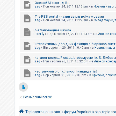
Олексій Міхєєв - д.б.н.
zag
»
Пон жовтня 24, 2011 12:16 pm
» в
Новини нашого
The PESI portal - назви звірів всіма мовами
zag
»
Пон жовтня 24, 2011 12:22 am
» в
Склад фауни, 
1-я Заповедная школа
FireFly
»
Нед жовтня 16, 2011 11:14 am
» в
Анонси конф
Інтерактивний довідник фахівців з біорізноманітт
zag
»
Вів вересня 20, 2011 10:40 am
» в
Новини нашого
каталог колекцій ссавців зоомузею ім. Б. Дибовс
zag
»
П'ят серпня 26, 2011 10:32 pm
» в
Анонси конфер
нестримний ріст кількості кандидатів?
zag
»
Сер червня 01, 2011 2:31 pm
» в
Критика, рецензі
Розширений пошук
Теріологічна школа
форум Українського теріоло