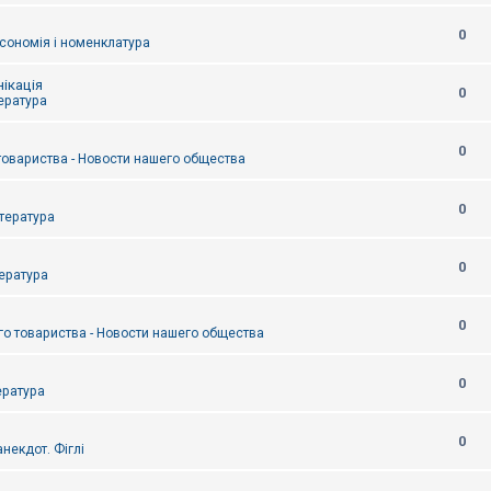
0
сономія і номенклатура
ікація
0
тература
0
товариства - Новости нашего общества
0
итература
0
тература
0
о товариства - Новости нашего общества
0
ература
0
некдот. Фіглі