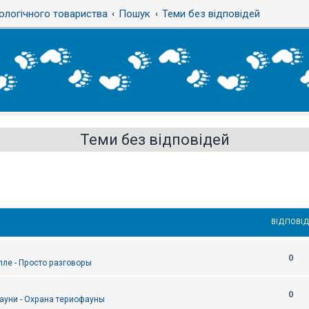
ологічного товариства
Пошук
Теми без відповідей
Теми без відповідей
ВІДПОВІД
0
епле - Просто разговоры
0
ауни - Охрана териофауны