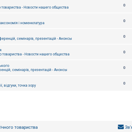
0
 товариства - Новости нашего общества
0
таксономія і номенклатура
0
еренцій, семінарів, презентацій - Анонсы
я
0
 товариства - Новости нашего общества
ького
0
енцій, семінарів, презентацій - Анонсы
0
ї, відгуки, точка зору
гічного товариства
Зв'