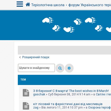
Теріологічна школа
форум Українського тері
В
х
і
д
Р
е
є
Розширений пошук
с
т
р
а
ц
і
ТЕМ
я
З 8 березня! С 8 марта! The best wishes in 8 March!
Т
gaschak
»
Суб березня 08, 2014 9:14 am
» в
Світле і т
е
м
кіт лісовий та фауністичні дані від мисливців
и
б
zag
»
Вів лютого 11, 2014 10:37 pm
» в
Охорона теріоф