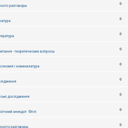
0
Просто разговоры
0
ература
0
итература
0
питання - теоретические вопросы
0
ксономія і номенклатура
0
слідження
0
ські дослідження
0
огічний анекдот. Фіглі
0
 Просто разговоры