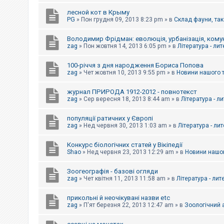
е
з
лесной кот в Крыму
в
PG
»
Пон грудня 09, 2013 8:23 pm
» в
Склад фауни, так
і
д
п
Володимир Фрідман: еволюція, урбанізація, комун
о
zag
»
Пон жовтня 14, 2013 6:05 pm
» в
Література - ли
в
і
д
100-річчя з дня народження Бориса Попова
е
zag
»
Чет жовтня 10, 2013 9:55 pm
» в
Новини нашого 
й
журнал ПРИРОДА 1912-2012 - повнотекст
zag
»
Сер вересня 18, 2013 8:44 am
» в
Література - л
А
к
популяції ратичних у Європі
т
и
zag
»
Нед червня 30, 2013 1:03 am
» в
Література - ли
в
н
Конкурс біологічних статей у Вікіпедії
і
Shao
»
Нед червня 23, 2013 12:29 am
» в
Новини нашог
т
е
м
Зоогеографія - базові огляди
и
zag
»
Чет квітня 11, 2013 11:58 am
» в
Література - лит
прикольні й неочікувані назви etc
П
zag
»
П'ят березня 22, 2013 12:47 am
» в
Зоологічний а
о
ш
у