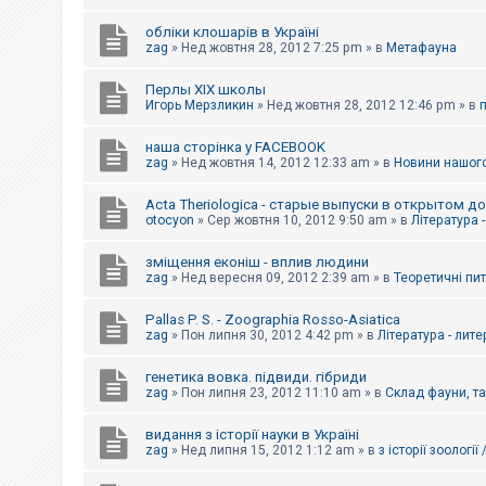
обліки клошарів в Україні
zag
»
Нед жовтня 28, 2012 7:25 pm
» в
Метафауна
Перлы ХІХ школы
Игорь Мерзликин
»
Нед жовтня 28, 2012 12:46 pm
» в
наша сторінка у FACEBOOK
zag
»
Нед жовтня 14, 2012 12:33 am
» в
Новини нашого
Acta Theriologica - старые выпуски в открытом д
otocyon
»
Сер жовтня 10, 2012 9:50 am
» в
Література 
зміщення еконіш - вплив людини
zag
»
Нед вересня 09, 2012 2:39 am
» в
Теоретичні пи
Pallas P. S. - Zoographia Rosso-Asiatica
zag
»
Пон липня 30, 2012 4:42 pm
» в
Література - лит
генетика вовка. підвиди. гібриди
zag
»
Пон липня 23, 2012 11:10 am
» в
Склад фауни, т
видання з історії науки в Україні
zag
»
Нед липня 15, 2012 1:12 am
» в
з історії зоології 