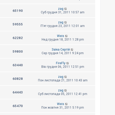
zag
65190
Суб грудня 31, 2011 10:57 am
zag
59555
П'ят грудня 23, 2011 12:01 am
Weis
62282
Нед грудня 18, 2011 1:28 pm
Заїка Сергій
59800
Сер грудня 14, 2011 9:24 pm
FireFly
63440
Вів грудня 06, 2011 12:51 pm
zag
60828
Пон листопада 21, 2011 10:43 am
zag
64443
Суб листопада 05, 2011 12:41 pm
Weis
65470
Пон жовтня 31, 2011 5:19 pm