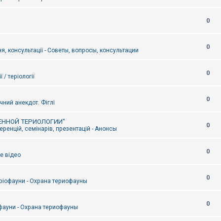
0
0
я, консультації - Советы, вопросы, консультации
0
ї / теріології
0
чний анекдот. Фіглі
ЕННОЙ ТЕРИОЛОГИИ"
0
ренцій, семінарів, презентацій - Анонсы
0
е відео
0
ріофауни - Охрана териофауны
0
фауни - Охрана териофауны