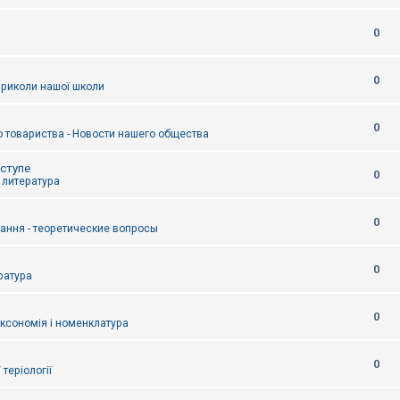
0
0
приколи нашої школи
0
 товариства - Новости нашего общества
оступе
0
- литература
0
тання - теоретические вопросы
0
ература
0
аксономія і номенклатура
0
/ теріології