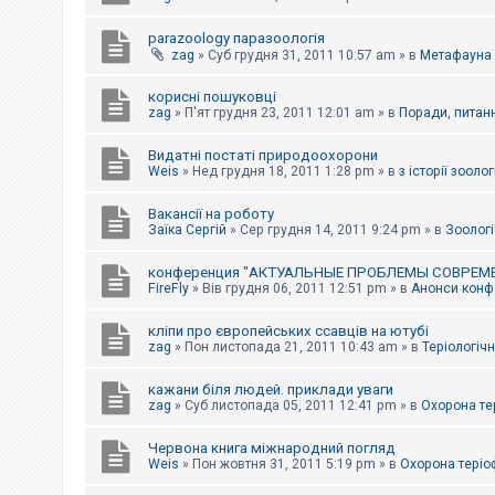
parazoology паразоологія
zag
»
Суб грудня 31, 2011 10:57 am
» в
Метафауна
корисні пошуковці
zag
»
П'ят грудня 23, 2011 12:01 am
» в
Поради, питанн
Видатні постаті природоохорони
Weis
»
Нед грудня 18, 2011 1:28 pm
» в
з історії зоологі
Вакансії на роботу
Заїка Сергій
»
Сер грудня 14, 2011 9:24 pm
» в
Зоологі
конференция "АКТУАЛЬНЫЕ ПРОБЛЕМЫ СОВРЕМ
FireFly
»
Вів грудня 06, 2011 12:51 pm
» в
Анонси конфе
кліпи про європейських ссавців на ютубі
zag
»
Пон листопада 21, 2011 10:43 am
» в
Теріологічн
кажани біля людей. приклади уваги
zag
»
Суб листопада 05, 2011 12:41 pm
» в
Охорона те
Червона книга міжнародний погляд
Weis
»
Пон жовтня 31, 2011 5:19 pm
» в
Охорона теріо