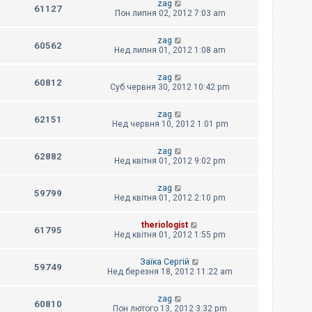
zag
61127
Пон липня 02, 2012 7:03 am
zag
60562
Нед липня 01, 2012 1:08 am
zag
60812
Суб червня 30, 2012 10:42 pm
zag
62151
Нед червня 10, 2012 1:01 pm
zag
62882
Нед квітня 01, 2012 9:02 pm
zag
59799
Нед квітня 01, 2012 2:10 pm
theriologist
61795
Нед квітня 01, 2012 1:55 pm
Заїка Сергій
59749
Нед березня 18, 2012 11:22 am
zag
60810
Пон лютого 13, 2012 3:32 pm