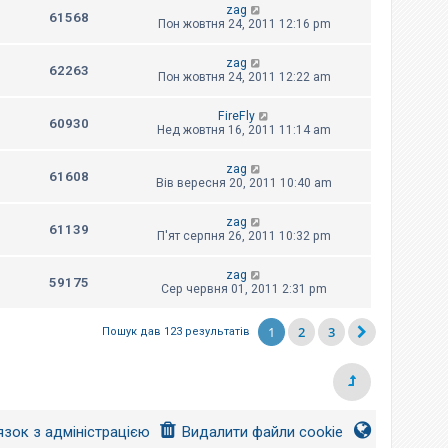
zag
61568
Пон жовтня 24, 2011 12:16 pm
zag
62263
Пон жовтня 24, 2011 12:22 am
FireFly
60930
Нед жовтня 16, 2011 11:14 am
zag
61608
Вів вересня 20, 2011 10:40 am
zag
61139
П'ят серпня 26, 2011 10:32 pm
zag
59175
Сер червня 01, 2011 2:31 pm
1
2
3
Пошук дав 123 результатів
язок з адміністрацією
Видалити файли cookie