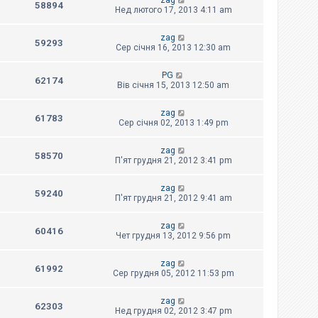
zag
58894
Нед лютого 17, 2013 4:11 am
zag
59293
Сер січня 16, 2013 12:30 am
PG
62174
Вів січня 15, 2013 12:50 am
zag
61783
Сер січня 02, 2013 1:49 pm
zag
58570
П'ят грудня 21, 2012 3:41 pm
zag
59240
П'ят грудня 21, 2012 9:41 am
zag
60416
Чет грудня 13, 2012 9:56 pm
zag
61992
Сер грудня 05, 2012 11:53 pm
zag
62303
Нед грудня 02, 2012 3:47 pm