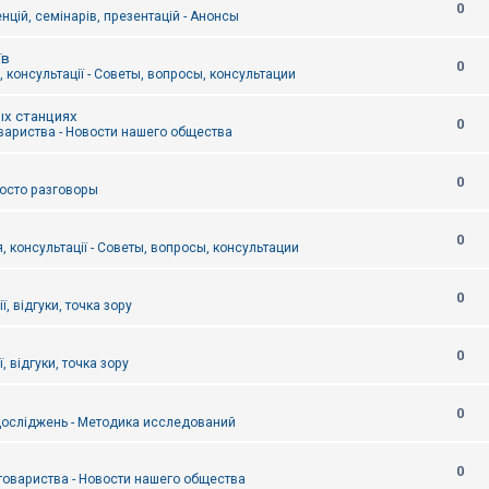
0
цій, семінарів, презентацій - Анонсы
їв
0
 консультації - Советы, вопросы, консультации
ых станциях
0
вариства - Новости нашего общества
0
Просто разговоры
0
, консультації - Советы, вопросы, консультации
0
ї, відгуки, точка зору
0
, відгуки, точка зору
0
осліджень - Методика исследований
0
товариства - Новости нашего общества