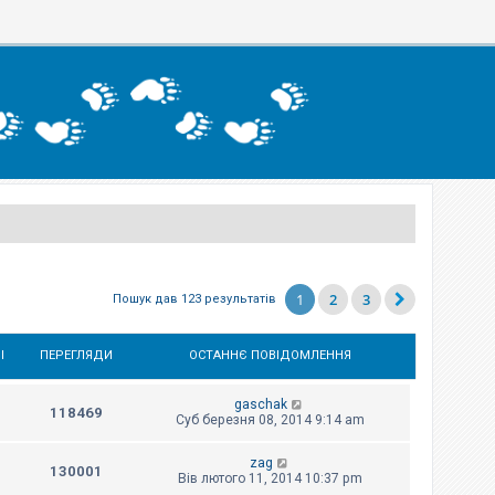
1
2
3
Пошук дав 123 результатів
І
ПЕРЕГЛЯДИ
ОСТАННЄ ПОВІДОМЛЕННЯ
gaschak
118469
Суб березня 08, 2014 9:14 am
zag
130001
Вів лютого 11, 2014 10:37 pm