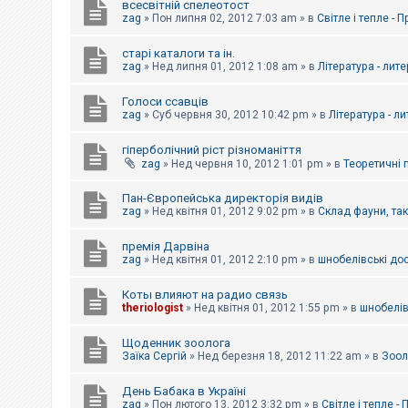
всесвітній спелеотост
zag
»
Пон липня 02, 2012 7:03 am
» в
Світле і тепле - 
старі каталоги та ін.
zag
»
Нед липня 01, 2012 1:08 am
» в
Література - лит
Голоси ссавців
zag
»
Суб червня 30, 2012 10:42 pm
» в
Література - л
гіперболічний ріст різноманіття
zag
»
Нед червня 10, 2012 1:01 pm
» в
Теоретичні 
Пан-Європейська директорія видів
zag
»
Нед квітня 01, 2012 9:02 pm
» в
Склад фауни, та
премія Дарвіна
zag
»
Нед квітня 01, 2012 2:10 pm
» в
шнобелівські до
Коты влияют на радио связь
theriologist
»
Нед квітня 01, 2012 1:55 pm
» в
шнобелів
Щоденник зоолога
Заїка Сергій
»
Нед березня 18, 2012 11:22 am
» в
Зоол
День Бабака в Україні
zag
»
Пон лютого 13, 2012 3:32 pm
» в
Світле і тепле -