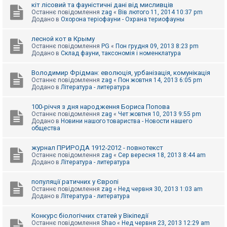
е
кіт лісовий та фауністичні дані від мисливців
з
Останнє повідомлення
zag
«
Вів лютого 11, 2014 10:37 pm
в
Додано в
Охорона теріофауни - Охрана териофауны
і
д
п
лесной кот в Крыму
о
Останнє повідомлення
PG
«
Пон грудня 09, 2013 8:23 pm
в
Додано в
Склад фауни, таксономія і номенклатура
і
д
е
Володимир Фрідман: еволюція, урбанізація, комунікація
й
Останнє повідомлення
zag
«
Пон жовтня 14, 2013 6:05 pm
Додано в
Література - литература
А
100-річчя з дня народження Бориса Попова
к
Останнє повідомлення
zag
«
Чет жовтня 10, 2013 9:55 pm
т
Додано в
Новини нашого товариства - Новости нашего
и
общества
в
н
журнал ПРИРОДА 1912-2012 - повнотекст
і
Останнє повідомлення
zag
«
Сер вересня 18, 2013 8:44 am
т
Додано в
Література - литература
е
м
и
популяції ратичних у Європі
Останнє повідомлення
zag
«
Нед червня 30, 2013 1:03 am
Додано в
Література - литература
П
о
Конкурс біологічних статей у Вікіпедії
ш
Останнє повідомлення
Shao
«
Нед червня 23, 2013 12:29 am
у