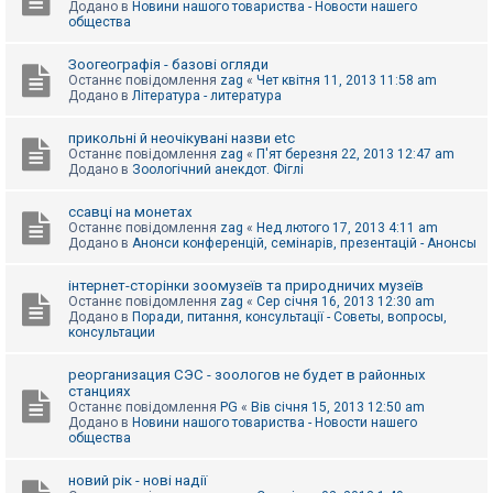
Додано в
Новини нашого товариства - Новости нашего
к
общества
Зоогеографія - базові огляди
Д
Останнє повідомлення
zag
«
Чет квітня 11, 2013 11:58 am
о
Додано в
Література - литература
п
о
м
прикольні й неочікувані назви etc
о
Останнє повідомлення
zag
«
П'ят березня 22, 2013 12:47 am
г
Додано в
Зоологічний анекдот. Фіглі
а
ссавці на монетах
Останнє повідомлення
zag
«
Нед лютого 17, 2013 4:11 am
Додано в
Анонси конференцій, семінарів, презентацій - Анонсы
інтернет-сторінки зоомузеїв та природничих музеїв
Останнє повідомлення
zag
«
Сер січня 16, 2013 12:30 am
Додано в
Поради, питання, консультації - Советы, вопросы,
консультации
реорганизация СЭС - зоологов не будет в районных
станциях
Останнє повідомлення
PG
«
Вів січня 15, 2013 12:50 am
Додано в
Новини нашого товариства - Новости нашего
общества
новий рік - нові надії