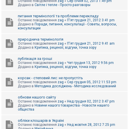
Останнє повідомлення
zag
«
Сер січня 02, 2013 1:49 pm
Додано в
Світле і тепле - Просто разговоры
питання термінології та проблеми перекладу
Останнє повідомлення
zag
«
П'ят грудня 21, 2012 3:41 pm
Додано в
Поради, питання, консультації - Советы, вопросы,
консультации
природнича термінологія
Останнє повідомлення
zag
«
П'ят грудня 21, 2012 9:41 am
Додано в
Критика, рецензії, відгуки, точка зору
публікація за гроші
Останнє повідомлення
zag
«
Чет грудня 13, 2012 9:56 pm
Додано в
Критика, рецензії, відгуки, точка зору
корсак - степовий лис: не пропустіть
Останнє повідомлення
zag
«
Сер грудня 05, 2012 11:53 pm
Додано в
Методика досліджень - Методика исследований
обнови нашого сайту
Останнє повідомлення
zag
«
Нед грудня 02, 2012 3:47 pm
Додано в
Новини нашого товариства - Новости нашего
общества
обліки клошарів в Україні
Останнє повідомлення
zag
«
Нед жовтня 28, 2012 7:25 pm
Додано в
Метафауна