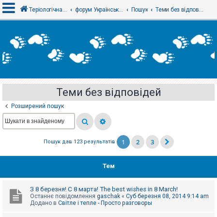
Теріологічна школа
форум Українського теріологічного товариства
Пошук
Теми без відповідей
В
х
і
д
Теми без відповідей
Р
е
Розширений пошук
є
с
т
р
а
1
2
3
Пошук дав 123 результатів
ц
і
я
Тем
Т
З 8 березня! С 8 марта! The best wishes in 8 March!
е
Останнє повідомлення
gaschak
«
Суб березня 08, 2014 9:14 am
м
Додано в
Світле і тепле - Просто разговоры
и
б