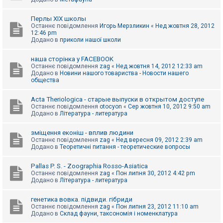
Перлы ХІХ школы
Останнє повідомлення
Игорь Мерзликин
«
Нед жовтня 28, 2012
12:46 pm
Додано в
приколи нашої школи
наша сторінка у FACEBOOK
Останнє повідомлення
zag
«
Нед жовтня 14, 2012 12:33 am
Додано в
Новини нашого товариства - Новости нашего
общества
Acta Theriologica - старые выпуски в открытом доступе
Останнє повідомлення
otocyon
«
Сер жовтня 10, 2012 9:50 am
Додано в
Література - литература
зміщення еконіш - вплив людини
Останнє повідомлення
zag
«
Нед вересня 09, 2012 2:39 am
Додано в
Теоретичні питання - теоретические вопросы
Pallas P. S. - Zoographia Rosso-Asiatica
Останнє повідомлення
zag
«
Пон липня 30, 2012 4:42 pm
Додано в
Література - литература
генетика вовка. підвиди. гібриди
Останнє повідомлення
zag
«
Пон липня 23, 2012 11:10 am
Додано в
Склад фауни, таксономія і номенклатура