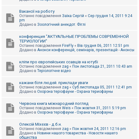
Вакансії на роботу
Останнє повідомлення
Заїка Сергій
«
Сер грудня 14, 2011 9:24
pm
Додано в
Зоологічний анекдот. Фіглі
конференция "АКТУАЛЬНЫЕ ПРОБЛЕМЫ СОВРЕМЕННОЙ
ТЕРИОЛОГИИ"
Останнє повідомлення
FireFly
«
Вів грудня 06, 2011 12:51 pm
Додано в
Анонси конференцій, семінарів, презентацій - Анонсы
кліпи про європейських ссавців на ютубі
Останнє повідомлення
zag
«
Пон листопада 21, 2011 10:43 am
Додано в
Теріологічне відео
кажани біля людей. приклади уваги
Останнє повідомлення
zag
«
Суб листопада 05, 2011 12:41 pm
Додано в
Охорона теріофауни - Охрана териофауны
Червона книга міжнародний погляд
Останнє повідомлення
Weis
«
Пон жовтня 31, 2011 5:19 pm
Додано в
Охорона теріофауни - Охрана териофауны
Олексій Міхєєв - д.б.н.
Останнє повідомлення
zag
«
Пон жовтня 24, 2011 12:16 pm
Додано в
Новини нашого товариства - Новости нашего
общества