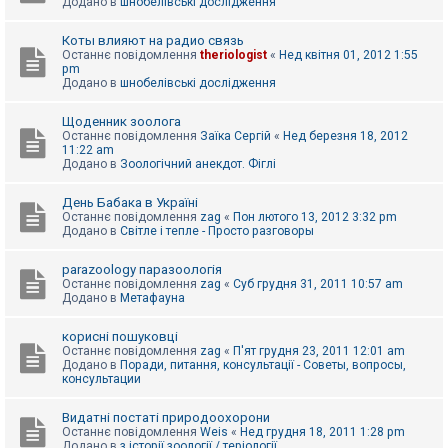
Додано в
шнобелівські дослідження
Коты влияют на радио связь
Останнє повідомлення
theriologist
«
Нед квітня 01, 2012 1:55
pm
Додано в
шнобелівські дослідження
Щоденник зоолога
Останнє повідомлення
Заїка Сергій
«
Нед березня 18, 2012
11:22 am
Додано в
Зоологічний анекдот. Фіглі
День Бабака в Україні
Останнє повідомлення
zag
«
Пон лютого 13, 2012 3:32 pm
Додано в
Світле і тепле - Просто разговоры
parazoology паразоологія
Останнє повідомлення
zag
«
Суб грудня 31, 2011 10:57 am
Додано в
Метафауна
корисні пошуковці
Останнє повідомлення
zag
«
П'ят грудня 23, 2011 12:01 am
Додано в
Поради, питання, консультації - Советы, вопросы,
консультации
Видатні постаті природоохорони
Останнє повідомлення
Weis
«
Нед грудня 18, 2011 1:28 pm
Додано в
з історії зоології / теріології