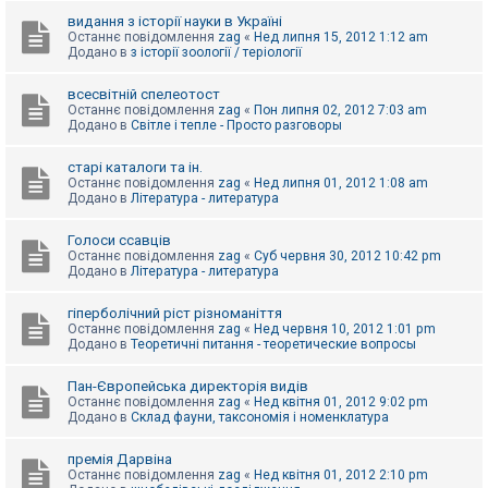
видання з історії науки в Україні
Останнє повідомлення
zag
«
Нед липня 15, 2012 1:12 am
Додано в
з історії зоології / теріології
всесвітній спелеотост
Останнє повідомлення
zag
«
Пон липня 02, 2012 7:03 am
Додано в
Світле і тепле - Просто разговоры
старі каталоги та ін.
Останнє повідомлення
zag
«
Нед липня 01, 2012 1:08 am
Додано в
Література - литература
Голоси ссавців
Останнє повідомлення
zag
«
Суб червня 30, 2012 10:42 pm
Додано в
Література - литература
гіперболічний ріст різноманіття
Останнє повідомлення
zag
«
Нед червня 10, 2012 1:01 pm
Додано в
Теоретичні питання - теоретические вопросы
Пан-Європейська директорія видів
Останнє повідомлення
zag
«
Нед квітня 01, 2012 9:02 pm
Додано в
Склад фауни, таксономія і номенклатура
премія Дарвіна
Останнє повідомлення
zag
«
Нед квітня 01, 2012 2:10 pm