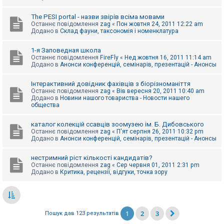
The PESI portal - назви звірів всіма мовами
Останнє повідомлення
zag
«
Пон жовтня 24, 2011 12:22 am
Додано в
Склад фауни, таксономія і номенклатура
1-я Заповедная школа
Останнє повідомлення
FireFly
«
Нед жовтня 16, 2011 11:14 am
Додано в
Анонси конференцій, семінарів, презентацій - Анонсы
Інтерактивний довідник фахівців з біорізноманіття
Останнє повідомлення
zag
«
Вів вересня 20, 2011 10:40 am
Додано в
Новини нашого товариства - Новости нашего
общества
каталог колекцій ссавців зоомузею ім. Б. Дибовського
Останнє повідомлення
zag
«
П'ят серпня 26, 2011 10:32 pm
Додано в
Анонси конференцій, семінарів, презентацій - Анонсы
нестримний ріст кількості кандидатів?
Останнє повідомлення
zag
«
Сер червня 01, 2011 2:31 pm
Додано в
Критика, рецензії, відгуки, точка зору
1
2
3
Пошук дав 123 результатів