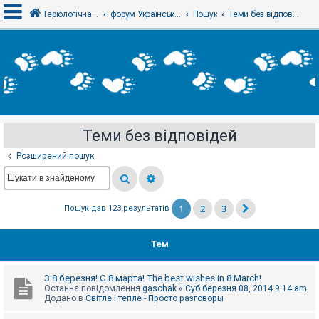
Теріологічна школа
форум Українського теріологічного товариства
Пошук
Теми без відповідей
В
х
і
д
Теми без відповідей
Р
е
Розширений пошук
є
с
т
р
а
1
2
3
Пошук дав 123 результатів
ц
і
я
Тем
Т
З 8 березня! С 8 марта! The best wishes in 8 March!
е
Останнє повідомлення
gaschak
«
Суб березня 08, 2014 9:14 am
м
Додано в
Світле і тепле - Просто разговоры
и
б