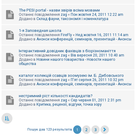
The PESI portal - назви звірів всіма мовами
Останнє повідомлення
zag
«
Пон жовтня 24, 2011 12:22 am
Додано в
Склад фауни, таксономія і номенклатура
1-я Заповедная школа
Останнє повідомлення
FireFly
«
Нед жовтня 16, 2011 11:14 am
Додано в
Анонси конференцій, семінарів, презентацій - Анонсы
Інтерактивний довідник фахівців з біорізноманіття
Останнє повідомлення
zag
«
Вів вересня 20, 2011 10:40 am
Додано в
Новини нашого товариства - Новости нашего
общества
каталог колекцій ссавців зоомузею ім. Б. Дибовського
Останнє повідомлення
zag
«
П'ят серпня 26, 2011 10:32 pm
Додано в
Анонси конференцій, семінарів, презентацій - Анонсы
нестримний ріст кількості кандидатів?
Останнє повідомлення
zag
«
Сер червня 01, 2011 2:31 pm
Додано в
Критика, рецензії, відгуки, точка зору
1
2
3
Пошук дав 123 результатів