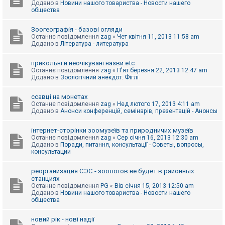
Додано в
Новини нашого товариства - Новости нашего
к
общества
Зоогеографія - базові огляди
Д
Останнє повідомлення
zag
«
Чет квітня 11, 2013 11:58 am
о
Додано в
Література - литература
п
о
м
прикольні й неочікувані назви etc
о
Останнє повідомлення
zag
«
П'ят березня 22, 2013 12:47 am
г
Додано в
Зоологічний анекдот. Фіглі
а
ссавці на монетах
Останнє повідомлення
zag
«
Нед лютого 17, 2013 4:11 am
Додано в
Анонси конференцій, семінарів, презентацій - Анонсы
інтернет-сторінки зоомузеїв та природничих музеїв
Останнє повідомлення
zag
«
Сер січня 16, 2013 12:30 am
Додано в
Поради, питання, консультації - Советы, вопросы,
консультации
реорганизация СЭС - зоологов не будет в районных
станциях
Останнє повідомлення
PG
«
Вів січня 15, 2013 12:50 am
Додано в
Новини нашого товариства - Новости нашего
общества
новий рік - нові надії