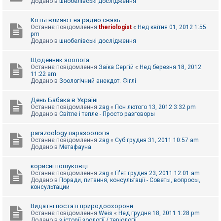
Додано в
шнобелівські дослідження
Коты влияют на радио связь
Останнє повідомлення
theriologist
«
Нед квітня 01, 2012 1:55
pm
Додано в
шнобелівські дослідження
Щоденник зоолога
Останнє повідомлення
Заїка Сергій
«
Нед березня 18, 2012
11:22 am
Додано в
Зоологічний анекдот. Фіглі
День Бабака в Україні
Останнє повідомлення
zag
«
Пон лютого 13, 2012 3:32 pm
Додано в
Світле і тепле - Просто разговоры
parazoology паразоологія
Останнє повідомлення
zag
«
Суб грудня 31, 2011 10:57 am
Додано в
Метафауна
корисні пошуковці
Останнє повідомлення
zag
«
П'ят грудня 23, 2011 12:01 am
Додано в
Поради, питання, консультації - Советы, вопросы,
консультации
Видатні постаті природоохорони
Останнє повідомлення
Weis
«
Нед грудня 18, 2011 1:28 pm
Додано в
з історії зоології / теріології