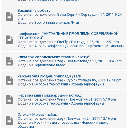
Вакансії на роботу
Останнє повідомлення
Заїка Сергій
«
Сер грудня 14, 2011 9:24
pm
Додано в
Зоологічний анекдот. Фіглі
конференция "АКТУАЛЬНЫЕ ПРОБЛЕМЫ СОВРЕМЕННОЙ
ТЕРИОЛОГИИ"
Останнє повідомлення
FireFly
«
Вів грудня 06, 2011 12:51 pm
Додано в
Анонси конференцій, семінарів, презентацій - Анонсы
кліпи про європейських ссавців на ютубі
Останнє повідомлення
zag
«
Пон листопада 21, 2011 10:43 am
Додано в
Теріологічне відео
кажани біля людей. приклади уваги
Останнє повідомлення
zag
«
Суб листопада 05, 2011 12:41 pm
Додано в
Охорона теріофауни - Охрана териофауны
Червона книга міжнародний погляд
Останнє повідомлення
Weis
«
Пон жовтня 31, 2011 5:19 pm
Додано в
Охорона теріофауни - Охрана териофауны
Олексій Міхєєв - д.б.н.
Останнє повідомлення
zag
«
Пон жовтня 24, 2011 12:16 pm
Додано в
Новини нашого товариства - Новости нашего
общества