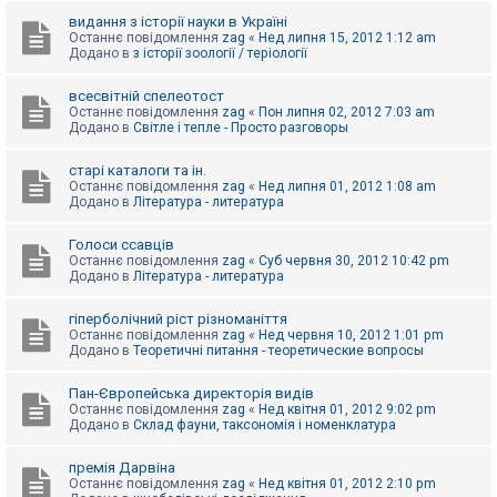
видання з історії науки в Україні
Останнє повідомлення
zag
«
Нед липня 15, 2012 1:12 am
Додано в
з історії зоології / теріології
всесвітній спелеотост
Останнє повідомлення
zag
«
Пон липня 02, 2012 7:03 am
Додано в
Світле і тепле - Просто разговоры
старі каталоги та ін.
Останнє повідомлення
zag
«
Нед липня 01, 2012 1:08 am
Додано в
Література - литература
Голоси ссавців
Останнє повідомлення
zag
«
Суб червня 30, 2012 10:42 pm
Додано в
Література - литература
гіперболічний ріст різноманіття
Останнє повідомлення
zag
«
Нед червня 10, 2012 1:01 pm
Додано в
Теоретичні питання - теоретические вопросы
Пан-Європейська директорія видів
Останнє повідомлення
zag
«
Нед квітня 01, 2012 9:02 pm
Додано в
Склад фауни, таксономія і номенклатура
премія Дарвіна
Останнє повідомлення
zag
«
Нед квітня 01, 2012 2:10 pm