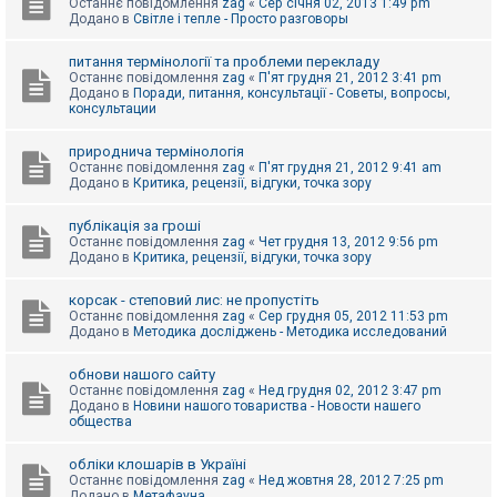
Останнє повідомлення
zag
«
Сер січня 02, 2013 1:49 pm
Додано в
Світле і тепле - Просто разговоры
питання термінології та проблеми перекладу
Останнє повідомлення
zag
«
П'ят грудня 21, 2012 3:41 pm
Додано в
Поради, питання, консультації - Советы, вопросы,
консультации
природнича термінологія
Останнє повідомлення
zag
«
П'ят грудня 21, 2012 9:41 am
Додано в
Критика, рецензії, відгуки, точка зору
публікація за гроші
Останнє повідомлення
zag
«
Чет грудня 13, 2012 9:56 pm
Додано в
Критика, рецензії, відгуки, точка зору
корсак - степовий лис: не пропустіть
Останнє повідомлення
zag
«
Сер грудня 05, 2012 11:53 pm
Додано в
Методика досліджень - Методика исследований
обнови нашого сайту
Останнє повідомлення
zag
«
Нед грудня 02, 2012 3:47 pm
Додано в
Новини нашого товариства - Новости нашего
общества
обліки клошарів в Україні
Останнє повідомлення
zag
«
Нед жовтня 28, 2012 7:25 pm
Додано в
Метафауна