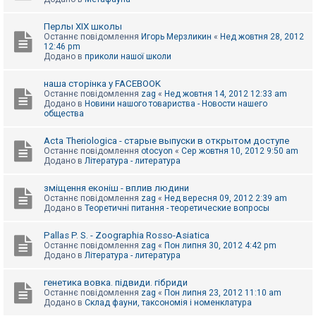
Перлы ХІХ школы
Останнє повідомлення
Игорь Мерзликин
«
Нед жовтня 28, 2012
12:46 pm
Додано в
приколи нашої школи
наша сторінка у FACEBOOK
Останнє повідомлення
zag
«
Нед жовтня 14, 2012 12:33 am
Додано в
Новини нашого товариства - Новости нашего
общества
Acta Theriologica - старые выпуски в открытом доступе
Останнє повідомлення
otocyon
«
Сер жовтня 10, 2012 9:50 am
Додано в
Література - литература
зміщення еконіш - вплив людини
Останнє повідомлення
zag
«
Нед вересня 09, 2012 2:39 am
Додано в
Теоретичні питання - теоретические вопросы
Pallas P. S. - Zoographia Rosso-Asiatica
Останнє повідомлення
zag
«
Пон липня 30, 2012 4:42 pm
Додано в
Література - литература
генетика вовка. підвиди. гібриди
Останнє повідомлення
zag
«
Пон липня 23, 2012 11:10 am
Додано в
Склад фауни, таксономія і номенклатура