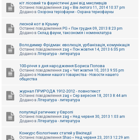
е
кіт лісовий та фауністичні дані від мисливців
з
Останнє повідомлення
zag
«
Вів лютого 11, 2014 10:37 pm
в
Додано в
Охорона теріофауни - Охрана териофауны
і
д
п
лесной кот в Крыму
о
Останнє повідомлення
PG
«
Пон грудня 09, 2013 8:23 pm
в
Додано в
Склад фауни, таксономія і номенклатура
і
д
е
Володимир Фрідман: еволюція, урбанізація, комунікація
й
Останнє повідомлення
zag
«
Пон жовтня 14, 2013 6:05 pm
Додано в
Література - литература
А
100-річчя з дня народження Бориса Попова
к
Останнє повідомлення
zag
«
Чет жовтня 10, 2013 9:55 pm
т
Додано в
Новини нашого товариства - Новости нашего
и
общества
в
н
журнал ПРИРОДА 1912-2012 - повнотекст
і
Останнє повідомлення
zag
«
Сер вересня 18, 2013 8:44 am
т
Додано в
Література - литература
е
м
и
популяції ратичних у Європі
Останнє повідомлення
zag
«
Нед червня 30, 2013 1:03 am
Додано в
Література - литература
П
о
Конкурс біологічних статей у Вікіпедії
ш
Останнє повідомлення
Shao
«
Нед червня 23, 2013 12:29 am
у