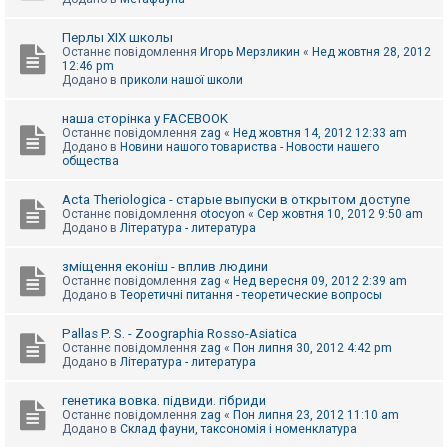
Перлы ХІХ школы
Останнє повідомлення
Игорь Мерзликин
«
Нед жовтня 28, 2012
12:46 pm
Додано в
приколи нашої школи
наша сторінка у FACEBOOK
Останнє повідомлення
zag
«
Нед жовтня 14, 2012 12:33 am
Додано в
Новини нашого товариства - Новости нашего
общества
Acta Theriologica - старые выпуски в открытом доступе
Останнє повідомлення
otocyon
«
Сер жовтня 10, 2012 9:50 am
Додано в
Література - литература
зміщення еконіш - вплив людини
Останнє повідомлення
zag
«
Нед вересня 09, 2012 2:39 am
Додано в
Теоретичні питання - теоретические вопросы
Pallas P. S. - Zoographia Rosso-Asiatica
Останнє повідомлення
zag
«
Пон липня 30, 2012 4:42 pm
Додано в
Література - литература
генетика вовка. підвиди. гібриди
Останнє повідомлення
zag
«
Пон липня 23, 2012 11:10 am
Додано в
Склад фауни, таксономія і номенклатура