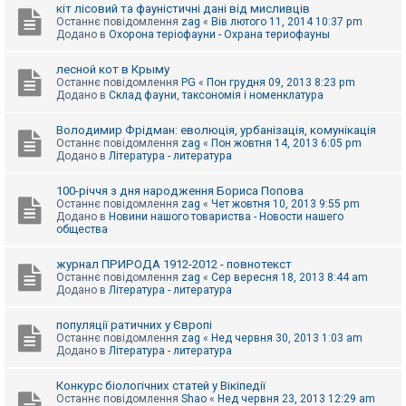
е
кіт лісовий та фауністичні дані від мисливців
з
Останнє повідомлення
zag
«
Вів лютого 11, 2014 10:37 pm
в
Додано в
Охорона теріофауни - Охрана териофауны
і
д
п
лесной кот в Крыму
о
Останнє повідомлення
PG
«
Пон грудня 09, 2013 8:23 pm
в
Додано в
Склад фауни, таксономія і номенклатура
і
д
е
Володимир Фрідман: еволюція, урбанізація, комунікація
й
Останнє повідомлення
zag
«
Пон жовтня 14, 2013 6:05 pm
Додано в
Література - литература
А
100-річчя з дня народження Бориса Попова
к
Останнє повідомлення
zag
«
Чет жовтня 10, 2013 9:55 pm
т
Додано в
Новини нашого товариства - Новости нашего
и
общества
в
н
журнал ПРИРОДА 1912-2012 - повнотекст
і
Останнє повідомлення
zag
«
Сер вересня 18, 2013 8:44 am
т
Додано в
Література - литература
е
м
и
популяції ратичних у Європі
Останнє повідомлення
zag
«
Нед червня 30, 2013 1:03 am
Додано в
Література - литература
П
о
Конкурс біологічних статей у Вікіпедії
ш
Останнє повідомлення
Shao
«
Нед червня 23, 2013 12:29 am
у