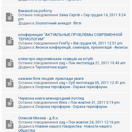
Вакансії на роботу
Останнє повідомлення
Заїка Сергій
«
Сер грудня 14, 2011 9:24
pm
Додано в
Зоологічний анекдот. Фіглі
конференция "АКТУАЛЬНЫЕ ПРОБЛЕМЫ СОВРЕМЕННОЙ
ТЕРИОЛОГИИ"
Останнє повідомлення
FireFly
«
Вів грудня 06, 2011 12:51 pm
Додано в
Анонси конференцій, семінарів, презентацій - Анонсы
кліпи про європейських ссавців на ютубі
Останнє повідомлення
zag
«
Пон листопада 21, 2011 10:43 am
Додано в
Теріологічне відео
кажани біля людей. приклади уваги
Останнє повідомлення
zag
«
Суб листопада 05, 2011 12:41 pm
Додано в
Охорона теріофауни - Охрана териофауны
Червона книга міжнародний погляд
Останнє повідомлення
Weis
«
Пон жовтня 31, 2011 5:19 pm
Додано в
Охорона теріофауни - Охрана териофауны
Олексій Міхєєв - д.б.н.
Останнє повідомлення
zag
«
Пон жовтня 24, 2011 12:16 pm
Додано в
Новини нашого товариства - Новости нашего
общества