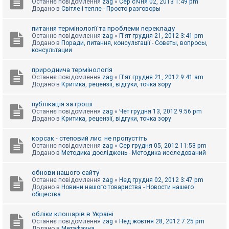
Останнє повідомлення
zag
«
Сер січня 02, 2013 1:49 pm
Додано в
Світле і тепле - Просто разговоры
питання термінології та проблеми перекладу
Останнє повідомлення
zag
«
П'ят грудня 21, 2012 3:41 pm
Додано в
Поради, питання, консультації - Советы, вопросы,
консультации
природнича термінологія
Останнє повідомлення
zag
«
П'ят грудня 21, 2012 9:41 am
Додано в
Критика, рецензії, відгуки, точка зору
публікація за гроші
Останнє повідомлення
zag
«
Чет грудня 13, 2012 9:56 pm
Додано в
Критика, рецензії, відгуки, точка зору
корсак - степовий лис: не пропустіть
Останнє повідомлення
zag
«
Сер грудня 05, 2012 11:53 pm
Додано в
Методика досліджень - Методика исследований
обнови нашого сайту
Останнє повідомлення
zag
«
Нед грудня 02, 2012 3:47 pm
Додано в
Новини нашого товариства - Новости нашего
общества
обліки клошарів в Україні
Останнє повідомлення
zag
«
Нед жовтня 28, 2012 7:25 pm
Додано в
Метафауна