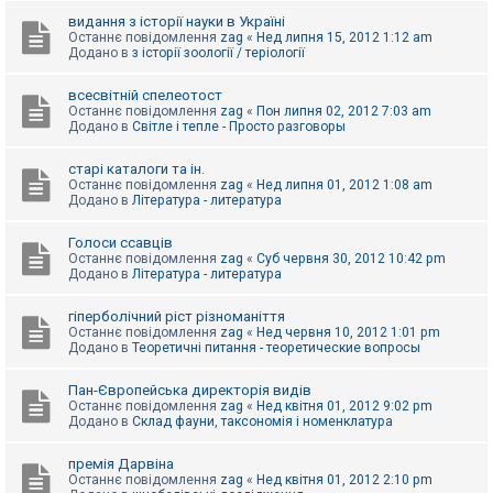
видання з історії науки в Україні
Останнє повідомлення
zag
«
Нед липня 15, 2012 1:12 am
Додано в
з історії зоології / теріології
всесвітній спелеотост
Останнє повідомлення
zag
«
Пон липня 02, 2012 7:03 am
Додано в
Світле і тепле - Просто разговоры
старі каталоги та ін.
Останнє повідомлення
zag
«
Нед липня 01, 2012 1:08 am
Додано в
Література - литература
Голоси ссавців
Останнє повідомлення
zag
«
Суб червня 30, 2012 10:42 pm
Додано в
Література - литература
гіперболічний ріст різноманіття
Останнє повідомлення
zag
«
Нед червня 10, 2012 1:01 pm
Додано в
Теоретичні питання - теоретические вопросы
Пан-Європейська директорія видів
Останнє повідомлення
zag
«
Нед квітня 01, 2012 9:02 pm
Додано в
Склад фауни, таксономія і номенклатура
премія Дарвіна
Останнє повідомлення
zag
«
Нед квітня 01, 2012 2:10 pm