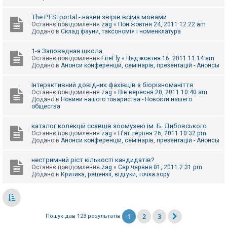
The PESI portal - назви звірів всіма мовами
Останнє повідомлення
zag
«
Пон жовтня 24, 2011 12:22 am
Додано в
Склад фауни, таксономія і номенклатура
1-я Заповедная школа
Останнє повідомлення
FireFly
«
Нед жовтня 16, 2011 11:14 am
Додано в
Анонси конференцій, семінарів, презентацій - Анонсы
Інтерактивний довідник фахівців з біорізноманіття
Останнє повідомлення
zag
«
Вів вересня 20, 2011 10:40 am
Додано в
Новини нашого товариства - Новости нашего
общества
каталог колекцій ссавців зоомузею ім. Б. Дибовського
Останнє повідомлення
zag
«
П'ят серпня 26, 2011 10:32 pm
Додано в
Анонси конференцій, семінарів, презентацій - Анонсы
нестримний ріст кількості кандидатів?
Останнє повідомлення
zag
«
Сер червня 01, 2011 2:31 pm
Додано в
Критика, рецензії, відгуки, точка зору
1
2
3
Пошук дав 123 результатів