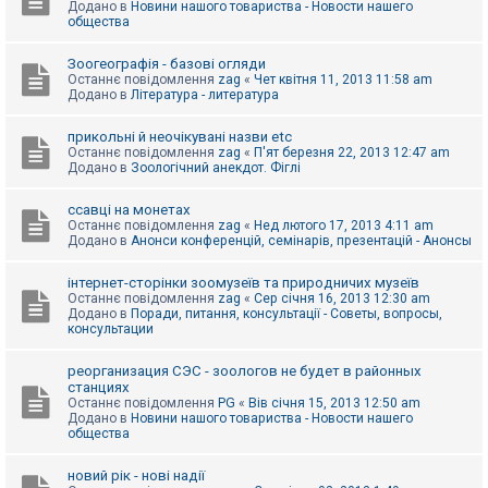
Додано в
Новини нашого товариства - Новости нашего
к
общества
Зоогеографія - базові огляди
Д
Останнє повідомлення
zag
«
Чет квітня 11, 2013 11:58 am
о
Додано в
Література - литература
п
о
м
прикольні й неочікувані назви etc
о
Останнє повідомлення
zag
«
П'ят березня 22, 2013 12:47 am
г
Додано в
Зоологічний анекдот. Фіглі
а
ссавці на монетах
Останнє повідомлення
zag
«
Нед лютого 17, 2013 4:11 am
Додано в
Анонси конференцій, семінарів, презентацій - Анонсы
інтернет-сторінки зоомузеїв та природничих музеїв
Останнє повідомлення
zag
«
Сер січня 16, 2013 12:30 am
Додано в
Поради, питання, консультації - Советы, вопросы,
консультации
реорганизация СЭС - зоологов не будет в районных
станциях
Останнє повідомлення
PG
«
Вів січня 15, 2013 12:50 am
Додано в
Новини нашого товариства - Новости нашего
общества
новий рік - нові надії