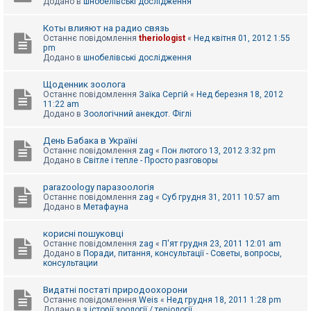
Додано в
шнобелівські дослідження
Коты влияют на радио связь
Останнє повідомлення
theriologist
«
Нед квітня 01, 2012 1:55
pm
Додано в
шнобелівські дослідження
Щоденник зоолога
Останнє повідомлення
Заїка Сергій
«
Нед березня 18, 2012
11:22 am
Додано в
Зоологічний анекдот. Фіглі
День Бабака в Україні
Останнє повідомлення
zag
«
Пон лютого 13, 2012 3:32 pm
Додано в
Світле і тепле - Просто разговоры
parazoology паразоологія
Останнє повідомлення
zag
«
Суб грудня 31, 2011 10:57 am
Додано в
Метафауна
корисні пошуковці
Останнє повідомлення
zag
«
П'ят грудня 23, 2011 12:01 am
Додано в
Поради, питання, консультації - Советы, вопросы,
консультации
Видатні постаті природоохорони
Останнє повідомлення
Weis
«
Нед грудня 18, 2011 1:28 pm
Додано в
з історії зоології / теріології