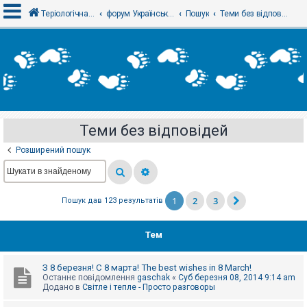
Теріологічна школа
форум Українського теріологічного товариства
Пошук
Теми без відповідей
В
х
і
д
Теми без відповідей
Р
е
Розширений пошук
є
с
т
р
а
1
2
3
Пошук дав 123 результатів
ц
і
я
Тем
Т
З 8 березня! С 8 марта! The best wishes in 8 March!
е
Останнє повідомлення
gaschak
«
Суб березня 08, 2014 9:14 am
м
Додано в
Світле і тепле - Просто разговоры
и
б