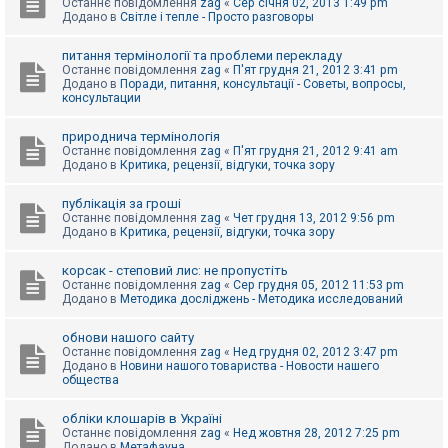
Останнє повідомлення
zag
«
Сер січня 02, 2013 1:49 pm
Додано в
Світле і тепле - Просто разговоры
питання термінології та проблеми перекладу
Останнє повідомлення
zag
«
П'ят грудня 21, 2012 3:41 pm
Додано в
Поради, питання, консультації - Советы, вопросы,
консультации
природнича термінологія
Останнє повідомлення
zag
«
П'ят грудня 21, 2012 9:41 am
Додано в
Критика, рецензії, відгуки, точка зору
публікація за гроші
Останнє повідомлення
zag
«
Чет грудня 13, 2012 9:56 pm
Додано в
Критика, рецензії, відгуки, точка зору
корсак - степовий лис: не пропустіть
Останнє повідомлення
zag
«
Сер грудня 05, 2012 11:53 pm
Додано в
Методика досліджень - Методика исследований
обнови нашого сайту
Останнє повідомлення
zag
«
Нед грудня 02, 2012 3:47 pm
Додано в
Новини нашого товариства - Новости нашего
общества
обліки клошарів в Україні
Останнє повідомлення
zag
«
Нед жовтня 28, 2012 7:25 pm
Додано в
Метафауна