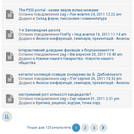
The PESI portal - назви звірів всіма мовами
Останнє повідомлення
zag
«
Пон жовтня 24, 2011 12:22 am
Додано в
Склад фауни, таксономія і номенклатура
1-я Заповедная школа
Останнє повідомлення
FireFly
«
Нед жовтня 16, 2011 11:14 am
Додано в
Анонси конференцій, семінарів, презентацій - Анонсы
Інтерактивний довідник фахівців з біорізноманіття
Останнє повідомлення
zag
«
Вів вересня 20, 2011 10:40 am
Додано в
Новини нашого товариства - Новости нашего
общества
каталог колекцій ссавців зоомузею ім. Б. Дибовського
Останнє повідомлення
zag
«
П'ят серпня 26, 2011 10:32 pm
Додано в
Анонси конференцій, семінарів, презентацій - Анонсы
нестримний ріст кількості кандидатів?
Останнє повідомлення
zag
«
Сер червня 01, 2011 2:31 pm
Додано в
Критика, рецензії, відгуки, точка зору
1
2
3
Пошук дав 123 результатів