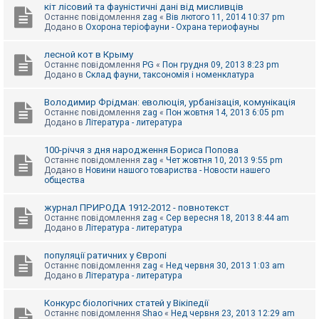
е
кіт лісовий та фауністичні дані від мисливців
з
Останнє повідомлення
zag
«
Вів лютого 11, 2014 10:37 pm
в
Додано в
Охорона теріофауни - Охрана териофауны
і
д
п
лесной кот в Крыму
о
Останнє повідомлення
PG
«
Пон грудня 09, 2013 8:23 pm
в
Додано в
Склад фауни, таксономія і номенклатура
і
д
е
Володимир Фрідман: еволюція, урбанізація, комунікація
й
Останнє повідомлення
zag
«
Пон жовтня 14, 2013 6:05 pm
Додано в
Література - литература
А
100-річчя з дня народження Бориса Попова
к
Останнє повідомлення
zag
«
Чет жовтня 10, 2013 9:55 pm
т
Додано в
Новини нашого товариства - Новости нашего
и
общества
в
н
журнал ПРИРОДА 1912-2012 - повнотекст
і
Останнє повідомлення
zag
«
Сер вересня 18, 2013 8:44 am
т
Додано в
Література - литература
е
м
и
популяції ратичних у Європі
Останнє повідомлення
zag
«
Нед червня 30, 2013 1:03 am
Додано в
Література - литература
П
о
Конкурс біологічних статей у Вікіпедії
ш
Останнє повідомлення
Shao
«
Нед червня 23, 2013 12:29 am
у