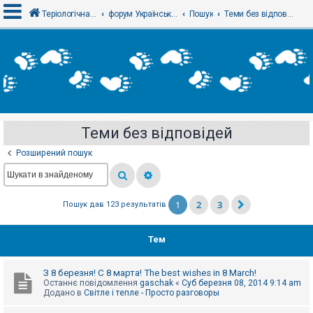
Теріологічна школа
форум Українського теріологічного товариства
Пошук
Теми без відповідей
В
х
і
д
Теми без відповідей
Р
е
Розширений пошук
є
с
т
р
а
1
2
3
Пошук дав 123 результатів
ц
і
я
Тем
Т
З 8 березня! С 8 марта! The best wishes in 8 March!
е
Останнє повідомлення
gaschak
«
Суб березня 08, 2014 9:14 am
м
Додано в
Світле і тепле - Просто разговоры
и
б