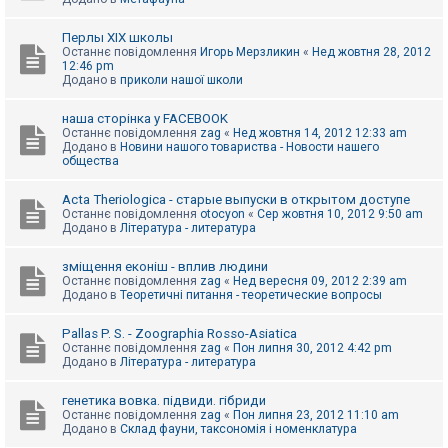
Перлы ХІХ школы
Останнє повідомлення
Игорь Мерзликин
«
Нед жовтня 28, 2012
12:46 pm
Додано в
приколи нашої школи
наша сторінка у FACEBOOK
Останнє повідомлення
zag
«
Нед жовтня 14, 2012 12:33 am
Додано в
Новини нашого товариства - Новости нашего
общества
Acta Theriologica - старые выпуски в открытом доступе
Останнє повідомлення
otocyon
«
Сер жовтня 10, 2012 9:50 am
Додано в
Література - литература
зміщення еконіш - вплив людини
Останнє повідомлення
zag
«
Нед вересня 09, 2012 2:39 am
Додано в
Теоретичні питання - теоретические вопросы
Pallas P. S. - Zoographia Rosso-Asiatica
Останнє повідомлення
zag
«
Пон липня 30, 2012 4:42 pm
Додано в
Література - литература
генетика вовка. підвиди. гібриди
Останнє повідомлення
zag
«
Пон липня 23, 2012 11:10 am
Додано в
Склад фауни, таксономія і номенклатура