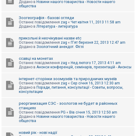
Додано в
Новини нашого товариства - Новости нашего
к
общества
Зоогеографія - базові огляди
Д
Останнє повідомлення
zag
«
Чет квітня 11, 2013 11:58 am
о
Додано в
Література - литература
п
о
м
прикольні й неочікувані назви etc
о
Останнє повідомлення
zag
«
П'ят березня 22, 2013 12:47 am
г
Додано в
Зоологічний анекдот. Фіглі
а
ссавці на монетах
Останнє повідомлення
zag
«
Нед лютого 17, 2013 4:11 am
Додано в
Анонси конференцій, семінарів, презентацій - Анонсы
інтернет-сторінки зоомузеїв та природничих музеїв
Останнє повідомлення
zag
«
Сер січня 16, 2013 12:30 am
Додано в
Поради, питання, консультації - Советы, вопросы,
консультации
реорганизация СЭС - зоологов не будет в районных
станциях
Останнє повідомлення
PG
«
Вів січня 15, 2013 12:50 am
Додано в
Новини нашого товариства - Новости нашего
общества
новий рік - нові надії