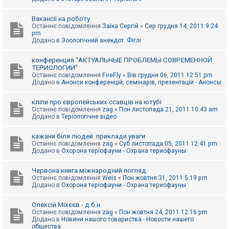
Вакансії на роботу
Останнє повідомлення
Заїка Сергій
«
Сер грудня 14, 2011 9:24
pm
Додано в
Зоологічний анекдот. Фіглі
конференция "АКТУАЛЬНЫЕ ПРОБЛЕМЫ СОВРЕМЕННОЙ
ТЕРИОЛОГИИ"
Останнє повідомлення
FireFly
«
Вів грудня 06, 2011 12:51 pm
Додано в
Анонси конференцій, семінарів, презентацій - Анонсы
кліпи про європейських ссавців на ютубі
Останнє повідомлення
zag
«
Пон листопада 21, 2011 10:43 am
Додано в
Теріологічне відео
кажани біля людей. приклади уваги
Останнє повідомлення
zag
«
Суб листопада 05, 2011 12:41 pm
Додано в
Охорона теріофауни - Охрана териофауны
Червона книга міжнародний погляд
Останнє повідомлення
Weis
«
Пон жовтня 31, 2011 5:19 pm
Додано в
Охорона теріофауни - Охрана териофауны
Олексій Міхєєв - д.б.н.
Останнє повідомлення
zag
«
Пон жовтня 24, 2011 12:16 pm
Додано в
Новини нашого товариства - Новости нашего
общества