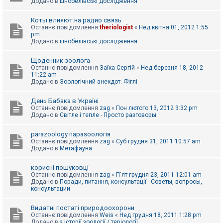
Додано в
шнобелівські дослідження
Коты влияют на радио связь
Останнє повідомлення
theriologist
«
Нед квітня 01, 2012 1:55
pm
Додано в
шнобелівські дослідження
Щоденник зоолога
Останнє повідомлення
Заїка Сергій
«
Нед березня 18, 2012
11:22 am
Додано в
Зоологічний анекдот. Фіглі
День Бабака в Україні
Останнє повідомлення
zag
«
Пон лютого 13, 2012 3:32 pm
Додано в
Світле і тепле - Просто разговоры
parazoology паразоологія
Останнє повідомлення
zag
«
Суб грудня 31, 2011 10:57 am
Додано в
Метафауна
корисні пошуковці
Останнє повідомлення
zag
«
П'ят грудня 23, 2011 12:01 am
Додано в
Поради, питання, консультації - Советы, вопросы,
консультации
Видатні постаті природоохорони
Останнє повідомлення
Weis
«
Нед грудня 18, 2011 1:28 pm
Додано в
з історії зоології / теріології