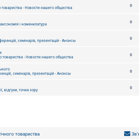
0
 товариства - Новости нашего общества
0
таксономія і номенклатура
0
еренцій, семінарів, презентацій - Анонсы
я
0
 товариства - Новости нашего общества
ького
0
енцій, семінарів, презентацій - Анонсы
0
ї, відгуки, точка зору
гічного товариства
Зв'