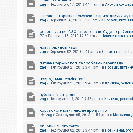
ссавці на монетах
к
zag
»
Нед лютого 17, 2013 4:11 am
» в
Анонси конферен
інтернет-сторінки зоомузеїв та природничих музе
Д
zag
»
Сер січня 16, 2013 12:30 am
» в
Поради, питання,
о
п
реорганизация СЭС - зоологов не будет в районн
о
PG
»
Вів січня 15, 2013 12:50 am
» в
Новини нашого то
м
о
г
новий рік - нові надії
а
zag
»
Сер січня 02, 2013 1:49 pm
» в
Світле і тепле - 
питання термінології та проблеми перекладу
zag
»
П'ят грудня 21, 2012 3:41 pm
» в
Поради, питання
природнича термінологія
zag
»
П'ят грудня 21, 2012 9:41 am
» в
Критика, рецензі
публікація за гроші
zag
»
Чет грудня 13, 2012 9:56 pm
» в
Критика, рецензії
корсак - степовий лис: не пропустіть
zag
»
Сер грудня 05, 2012 11:53 pm
» в
Методика д
обнови нашого сайту
zag
»
Нед грудня 02, 2012 3:47 pm
» в
Новини нашого 