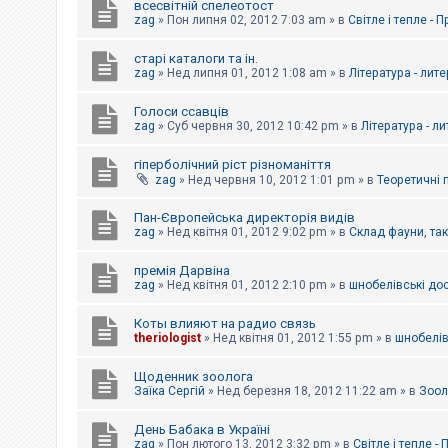
всесвітній спелеотост
zag
»
Пон липня 02, 2012 7:03 am
» в
Світле і тепле - 
старі каталоги та ін.
zag
»
Нед липня 01, 2012 1:08 am
» в
Література - лит
Голоси ссавців
zag
»
Суб червня 30, 2012 10:42 pm
» в
Література - л
гіперболічний ріст різноманіття
zag
»
Нед червня 10, 2012 1:01 pm
» в
Теоретичні 
Пан-Європейська директорія видів
zag
»
Нед квітня 01, 2012 9:02 pm
» в
Склад фауни, та
премія Дарвіна
zag
»
Нед квітня 01, 2012 2:10 pm
» в
шнобелівські до
Коты влияют на радио связь
theriologist
»
Нед квітня 01, 2012 1:55 pm
» в
шнобелів
Щоденник зоолога
Заїка Сергій
»
Нед березня 18, 2012 11:22 am
» в
Зоол
День Бабака в Україні
zag
»
Пон лютого 13, 2012 3:32 pm
» в
Світле і тепле -