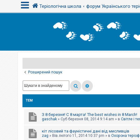
Теріологічна школа
форум Українського тері
В
х
і
д
Р
е
є
Розширений пошук
с
т
р
а
ц
і
ТЕМ
я
З 8 березня! С 8 марта! The best wishes in 8 March!
Т
gaschak
»
Суб березня 08, 2014 9:14 am
» в
Світле і т
е
м
кіт лісовий та фауністичні дані від мисливців
и
б
zag
»
Вів лютого 11, 2014 10:37 pm
» в
Охорона теріоф