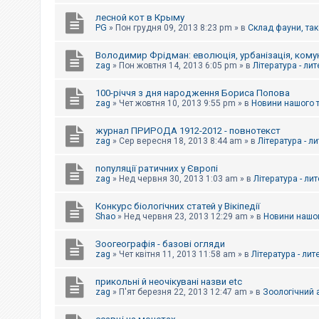
е
з
лесной кот в Крыму
в
PG
»
Пон грудня 09, 2013 8:23 pm
» в
Склад фауни, так
і
д
п
Володимир Фрідман: еволюція, урбанізація, комун
о
zag
»
Пон жовтня 14, 2013 6:05 pm
» в
Література - ли
в
і
д
100-річчя з дня народження Бориса Попова
е
zag
»
Чет жовтня 10, 2013 9:55 pm
» в
Новини нашого 
й
журнал ПРИРОДА 1912-2012 - повнотекст
zag
»
Сер вересня 18, 2013 8:44 am
» в
Література - л
А
к
популяції ратичних у Європі
т
и
zag
»
Нед червня 30, 2013 1:03 am
» в
Література - ли
в
н
Конкурс біологічних статей у Вікіпедії
і
Shao
»
Нед червня 23, 2013 12:29 am
» в
Новини нашог
т
е
м
Зоогеографія - базові огляди
и
zag
»
Чет квітня 11, 2013 11:58 am
» в
Література - лит
прикольні й неочікувані назви etc
П
zag
»
П'ят березня 22, 2013 12:47 am
» в
Зоологічний а
о
ш
у