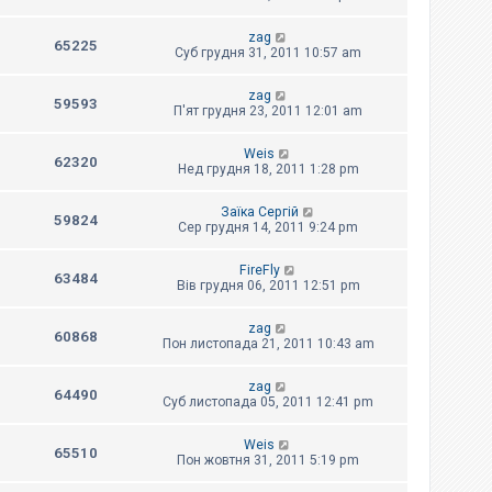
zag
65225
Суб грудня 31, 2011 10:57 am
zag
59593
П'ят грудня 23, 2011 12:01 am
Weis
62320
Нед грудня 18, 2011 1:28 pm
Заїка Сергій
59824
Сер грудня 14, 2011 9:24 pm
FireFly
63484
Вів грудня 06, 2011 12:51 pm
zag
60868
Пон листопада 21, 2011 10:43 am
zag
64490
Суб листопада 05, 2011 12:41 pm
Weis
65510
Пон жовтня 31, 2011 5:19 pm