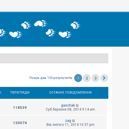
1
2
3
Пошук дав 123 результатів
І
ПЕРЕГЛЯДИ
ОСТАННЄ ПОВІДОМЛЕННЯ
gaschak
118539
Суб березня 08, 2014 9:14 am
zag
130074
Вів лютого 11, 2014 10:37 pm