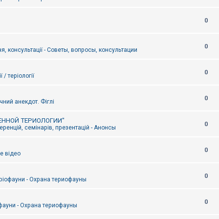
0
0
я, консультації - Советы, вопросы, консультации
0
ї / теріології
0
чний анекдот. Фіглі
ЕННОЙ ТЕРИОЛОГИИ"
0
ренцій, семінарів, презентацій - Анонсы
0
е відео
0
ріофауни - Охрана териофауны
0
фауни - Охрана териофауны