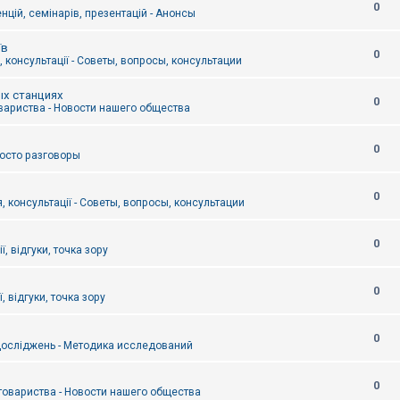
0
цій, семінарів, презентацій - Анонсы
їв
0
 консультації - Советы, вопросы, консультации
ых станциях
0
вариства - Новости нашего общества
0
Просто разговоры
0
, консультації - Советы, вопросы, консультации
0
ї, відгуки, точка зору
0
, відгуки, точка зору
0
осліджень - Методика исследований
0
товариства - Новости нашего общества