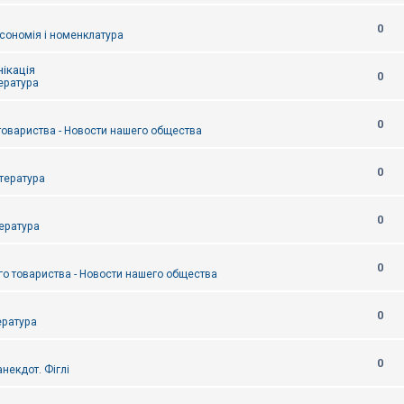
0
сономія і номенклатура
ікація
0
тература
0
товариства - Новости нашего общества
0
итература
0
тература
0
о товариства - Новости нашего общества
0
ература
0
некдот. Фіглі