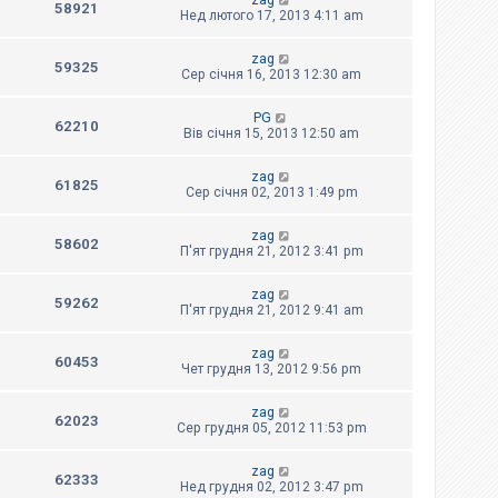
zag
58921
Нед лютого 17, 2013 4:11 am
zag
59325
Сер січня 16, 2013 12:30 am
PG
62210
Вів січня 15, 2013 12:50 am
zag
61825
Сер січня 02, 2013 1:49 pm
zag
58602
П'ят грудня 21, 2012 3:41 pm
zag
59262
П'ят грудня 21, 2012 9:41 am
zag
60453
Чет грудня 13, 2012 9:56 pm
zag
62023
Сер грудня 05, 2012 11:53 pm
zag
62333
Нед грудня 02, 2012 3:47 pm