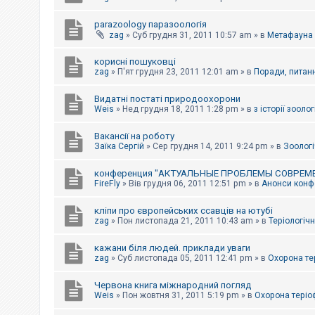
parazoology паразоологія
zag
»
Суб грудня 31, 2011 10:57 am
» в
Метафауна
корисні пошуковці
zag
»
П'ят грудня 23, 2011 12:01 am
» в
Поради, питанн
Видатні постаті природоохорони
Weis
»
Нед грудня 18, 2011 1:28 pm
» в
з історії зоологі
Вакансії на роботу
Заїка Сергій
»
Сер грудня 14, 2011 9:24 pm
» в
Зоологі
конференция "АКТУАЛЬНЫЕ ПРОБЛЕМЫ СОВРЕМ
FireFly
»
Вів грудня 06, 2011 12:51 pm
» в
Анонси конфе
кліпи про європейських ссавців на ютубі
zag
»
Пон листопада 21, 2011 10:43 am
» в
Теріологічн
кажани біля людей. приклади уваги
zag
»
Суб листопада 05, 2011 12:41 pm
» в
Охорона те
Червона книга міжнародний погляд
Weis
»
Пон жовтня 31, 2011 5:19 pm
» в
Охорона теріо