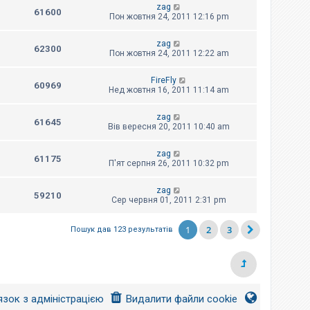
zag
61600
Пон жовтня 24, 2011 12:16 pm
zag
62300
Пон жовтня 24, 2011 12:22 am
FireFly
60969
Нед жовтня 16, 2011 11:14 am
zag
61645
Вів вересня 20, 2011 10:40 am
zag
61175
П'ят серпня 26, 2011 10:32 pm
zag
59210
Сер червня 01, 2011 2:31 pm
1
2
3
Пошук дав 123 результатів
язок з адміністрацією
Видалити файли cookie