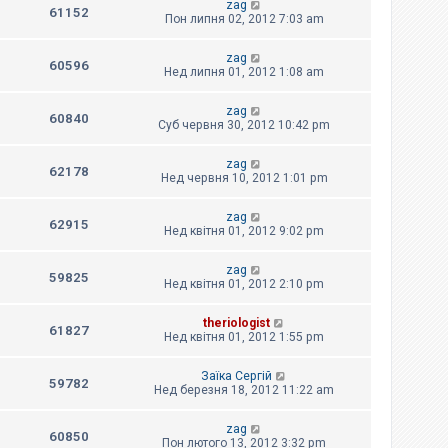
zag
61152
Пон липня 02, 2012 7:03 am
zag
60596
Нед липня 01, 2012 1:08 am
zag
60840
Суб червня 30, 2012 10:42 pm
zag
62178
Нед червня 10, 2012 1:01 pm
zag
62915
Нед квітня 01, 2012 9:02 pm
zag
59825
Нед квітня 01, 2012 2:10 pm
theriologist
61827
Нед квітня 01, 2012 1:55 pm
Заїка Сергій
59782
Нед березня 18, 2012 11:22 am
zag
60850
Пон лютого 13, 2012 3:32 pm