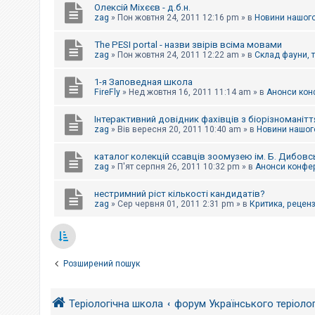
Олексій Міхєєв - д.б.н.
zag
»
Пон жовтня 24, 2011 12:16 pm
» в
Новини нашого
The PESI portal - назви звірів всіма мовами
zag
»
Пон жовтня 24, 2011 12:22 am
» в
Склад фауни, 
1-я Заповедная школа
FireFly
»
Нед жовтня 16, 2011 11:14 am
» в
Анонси конф
Інтерактивний довідник фахівців з біорізноманітт
zag
»
Вів вересня 20, 2011 10:40 am
» в
Новини нашого
каталог колекцій ссавців зоомузею ім. Б. Дибовс
zag
»
П'ят серпня 26, 2011 10:32 pm
» в
Анонси конфер
нестримний ріст кількості кандидатів?
zag
»
Сер червня 01, 2011 2:31 pm
» в
Критика, рецензі
Розширений пошук
Теріологічна школа
форум Українського теріоло