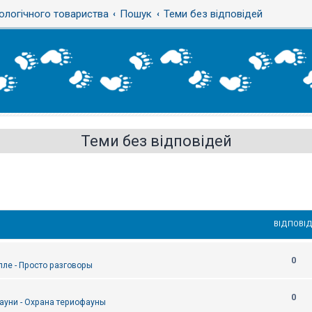
ологічного товариства
Пошук
Теми без відповідей
Теми без відповідей
ВІДПОВІД
0
епле - Просто разговоры
0
ауни - Охрана териофауны