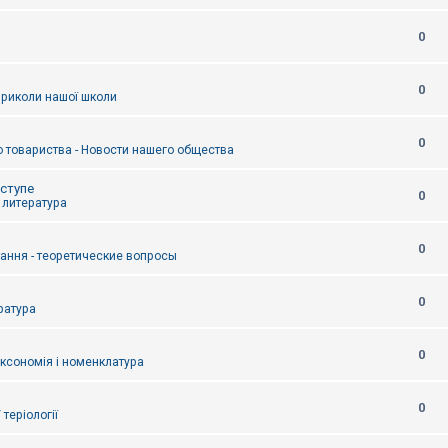
0
0
приколи нашої школи
0
 товариства - Новости нашего общества
оступе
0
- литература
0
тання - теоретические вопросы
0
ература
0
аксономія і номенклатура
0
/ теріології