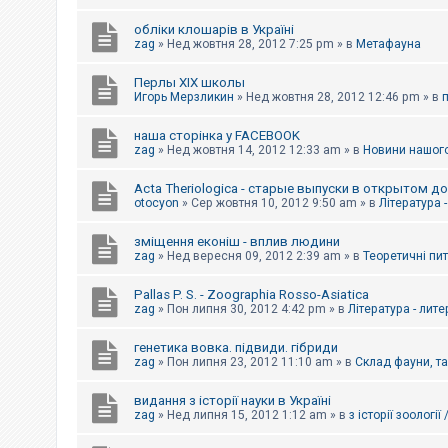
обліки клошарів в Україні
zag
»
Нед жовтня 28, 2012 7:25 pm
» в
Метафауна
Перлы ХІХ школы
Игорь Мерзликин
»
Нед жовтня 28, 2012 12:46 pm
» в
наша сторінка у FACEBOOK
zag
»
Нед жовтня 14, 2012 12:33 am
» в
Новини нашого
Acta Theriologica - старые выпуски в открытом д
otocyon
»
Сер жовтня 10, 2012 9:50 am
» в
Література 
зміщення еконіш - вплив людини
zag
»
Нед вересня 09, 2012 2:39 am
» в
Теоретичні пи
Pallas P. S. - Zoographia Rosso-Asiatica
zag
»
Пон липня 30, 2012 4:42 pm
» в
Література - лит
генетика вовка. підвиди. гібриди
zag
»
Пон липня 23, 2012 11:10 am
» в
Склад фауни, т
видання з історії науки в Україні
zag
»
Нед липня 15, 2012 1:12 am
» в
з історії зоології 