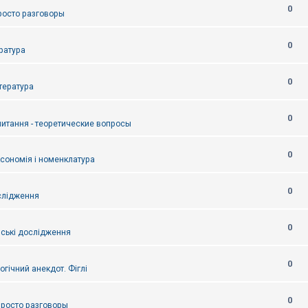
0
Просто разговоры
0
ература
0
итература
0
питання - теоретические вопросы
0
ксономія і номенклатура
0
слідження
0
ські дослідження
0
огічний анекдот. Фіглі
0
 Просто разговоры