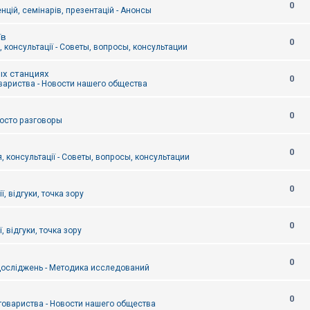
0
цій, семінарів, презентацій - Анонсы
їв
0
 консультації - Советы, вопросы, консультации
ых станциях
0
вариства - Новости нашего общества
0
Просто разговоры
0
, консультації - Советы, вопросы, консультации
0
ї, відгуки, точка зору
0
, відгуки, точка зору
0
осліджень - Методика исследований
0
товариства - Новости нашего общества