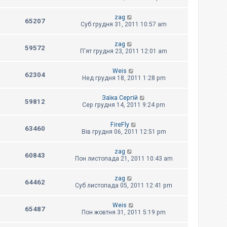
zag
65207
Суб грудня 31, 2011 10:57 am
zag
59572
П'ят грудня 23, 2011 12:01 am
Weis
62304
Нед грудня 18, 2011 1:28 pm
Заїка Сергій
59812
Сер грудня 14, 2011 9:24 pm
FireFly
63460
Вів грудня 06, 2011 12:51 pm
zag
60843
Пон листопада 21, 2011 10:43 am
zag
64462
Суб листопада 05, 2011 12:41 pm
Weis
65487
Пон жовтня 31, 2011 5:19 pm