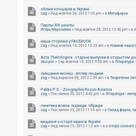
обліки клошарів в Україні
zag
»
Нед жовтня 28, 2012 7:25 pm
» в
Метафауна
Перлы ХІХ школы
Игорь Мерзликин
»
Нед жовтня 28, 2012 12:46 pm
» в
наша сторінка у FACEBOOK
zag
»
Нед жовтня 14, 2012 12:33 am
» в
Новини нашого
Acta Theriologica - старые выпуски в открытом д
otocyon
»
Сер жовтня 10, 2012 9:50 am
» в
Література 
зміщення еконіш - вплив людини
zag
»
Нед вересня 09, 2012 2:39 am
» в
Теоретичні пи
Pallas P. S. - Zoographia Rosso-Asiatica
zag
»
Пон липня 30, 2012 4:42 pm
» в
Література - лит
генетика вовка. підвиди. гібриди
zag
»
Пон липня 23, 2012 11:10 am
» в
Склад фауни, т
видання з історії науки в Україні
zag
»
Нед липня 15, 2012 1:12 am
» в
з історії зоології 