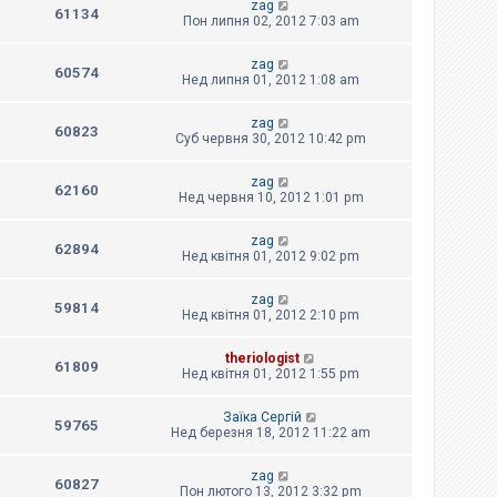
zag
61134
Пон липня 02, 2012 7:03 am
zag
60574
Нед липня 01, 2012 1:08 am
zag
60823
Суб червня 30, 2012 10:42 pm
zag
62160
Нед червня 10, 2012 1:01 pm
zag
62894
Нед квітня 01, 2012 9:02 pm
zag
59814
Нед квітня 01, 2012 2:10 pm
theriologist
61809
Нед квітня 01, 2012 1:55 pm
Заїка Сергій
59765
Нед березня 18, 2012 11:22 am
zag
60827
Пон лютого 13, 2012 3:32 pm