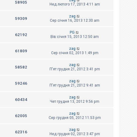
zag
58905
Нед лютого 17, 2013 4:11 am
zag
59309
Сер січня 16, 2013 12:30 am
PG
62192
Вів січня 15, 2013 12:50 am
zag
61809
Сер січня 02, 2013 1:49 pm
zag
58582
П'ят грудня 21, 2012 3:41 pm
zag
59246
П'ят грудня 21, 2012 9:41 am
zag
60434
Чет грудня 13, 2012 9:56 pm
zag
62005
Сер грудня 05, 2012 11:53 pm
zag
62316
Нед грудня 02, 2012 3:47 pm