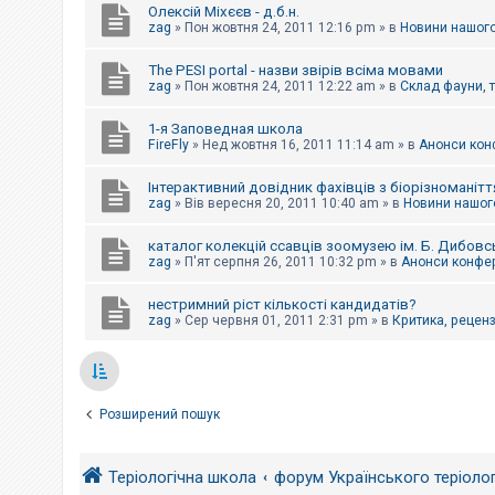
Олексій Міхєєв - д.б.н.
zag
»
Пон жовтня 24, 2011 12:16 pm
» в
Новини нашого
The PESI portal - назви звірів всіма мовами
zag
»
Пон жовтня 24, 2011 12:22 am
» в
Склад фауни, 
1-я Заповедная школа
FireFly
»
Нед жовтня 16, 2011 11:14 am
» в
Анонси конф
Інтерактивний довідник фахівців з біорізноманітт
zag
»
Вів вересня 20, 2011 10:40 am
» в
Новини нашого
каталог колекцій ссавців зоомузею ім. Б. Дибовс
zag
»
П'ят серпня 26, 2011 10:32 pm
» в
Анонси конфер
нестримний ріст кількості кандидатів?
zag
»
Сер червня 01, 2011 2:31 pm
» в
Критика, рецензі
Розширений пошук
Теріологічна школа
форум Українського теріоло