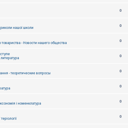
0
0
приколи нашої школи
0
 товариства - Новости нашего общества
оступе
0
- литература
0
тання - теоретические вопросы
0
ература
0
аксономія і номенклатура
0
/ теріології