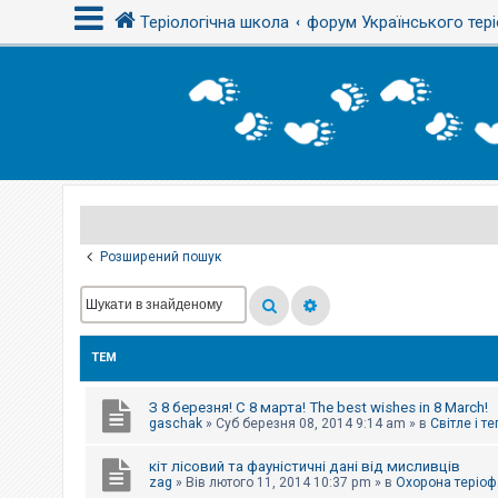
Теріологічна школа
форум Українського тері
В
х
і
д
Р
е
є
Розширений пошук
с
т
р
а
ц
і
ТЕМ
я
З 8 березня! С 8 марта! The best wishes in 8 March!
Т
gaschak
»
Суб березня 08, 2014 9:14 am
» в
Світле і т
е
м
кіт лісовий та фауністичні дані від мисливців
и
б
zag
»
Вів лютого 11, 2014 10:37 pm
» в
Охорона теріоф