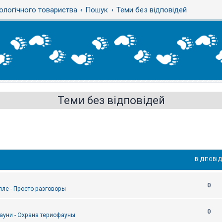
ологічного товариства
Пошук
Теми без відповідей
Теми без відповідей
ВІДПОВІД
0
епле - Просто разговоры
0
ауни - Охрана териофауны