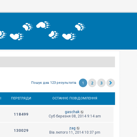
1
2
3
Пошук дав 123 результатів
І
ПЕРЕГЛЯДИ
ОСТАННЄ ПОВІДОМЛЕННЯ
gaschak
118499
Суб березня 08, 2014 9:14 am
zag
130029
Вів лютого 11, 2014 10:37 pm