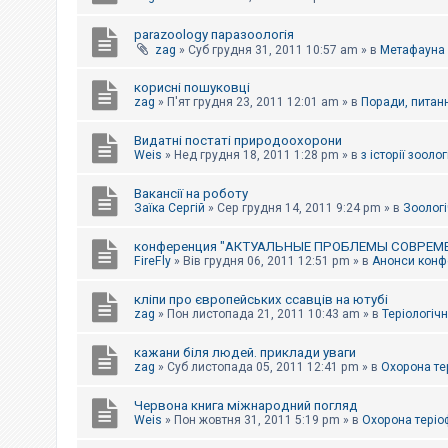
parazoology паразоологія
zag
»
Суб грудня 31, 2011 10:57 am
» в
Метафауна
корисні пошуковці
zag
»
П'ят грудня 23, 2011 12:01 am
» в
Поради, питанн
Видатні постаті природоохорони
Weis
»
Нед грудня 18, 2011 1:28 pm
» в
з історії зоологі
Вакансії на роботу
Заїка Сергій
»
Сер грудня 14, 2011 9:24 pm
» в
Зоологі
конференция "АКТУАЛЬНЫЕ ПРОБЛЕМЫ СОВРЕМ
FireFly
»
Вів грудня 06, 2011 12:51 pm
» в
Анонси конфе
кліпи про європейських ссавців на ютубі
zag
»
Пон листопада 21, 2011 10:43 am
» в
Теріологічн
кажани біля людей. приклади уваги
zag
»
Суб листопада 05, 2011 12:41 pm
» в
Охорона те
Червона книга міжнародний погляд
Weis
»
Пон жовтня 31, 2011 5:19 pm
» в
Охорона теріо