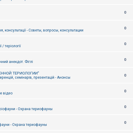
0
0
я, консультації - Советы, вопросы, консультации
0
ї / теріології
0
чний анекдот. Фіглі
ЕННОЙ ТЕРИОЛОГИИ"
0
ренцій, семінарів, презентацій - Анонсы
0
е відео
0
ріофауни - Охрана териофауны
0
фауни - Охрана териофауны