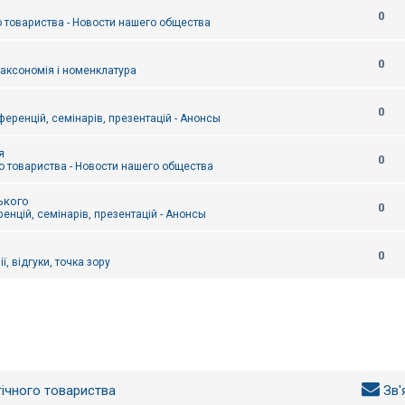
0
 товариства - Новости нашего общества
0
таксономія і номенклатура
0
еренцій, семінарів, презентацій - Анонсы
я
0
 товариства - Новости нашего общества
ького
0
енцій, семінарів, презентацій - Анонсы
0
ї, відгуки, точка зору
гічного товариства
Зв'