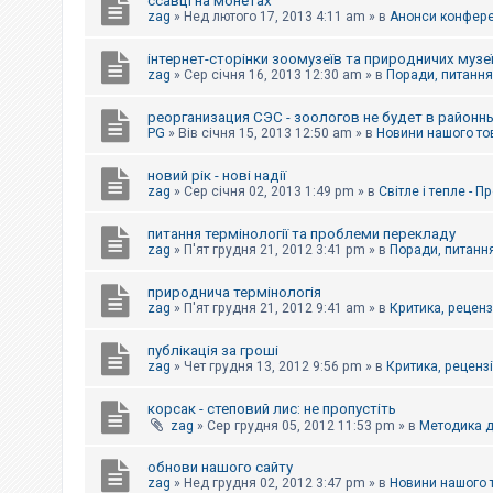
ссавці на монетах
к
zag
»
Нед лютого 17, 2013 4:11 am
» в
Анонси конферен
інтернет-сторінки зоомузеїв та природничих музе
Д
zag
»
Сер січня 16, 2013 12:30 am
» в
Поради, питання,
о
п
реорганизация СЭС - зоологов не будет в районн
о
PG
»
Вів січня 15, 2013 12:50 am
» в
Новини нашого то
м
о
г
новий рік - нові надії
а
zag
»
Сер січня 02, 2013 1:49 pm
» в
Світле і тепле - 
питання термінології та проблеми перекладу
zag
»
П'ят грудня 21, 2012 3:41 pm
» в
Поради, питання
природнича термінологія
zag
»
П'ят грудня 21, 2012 9:41 am
» в
Критика, рецензі
публікація за гроші
zag
»
Чет грудня 13, 2012 9:56 pm
» в
Критика, рецензії
корсак - степовий лис: не пропустіть
zag
»
Сер грудня 05, 2012 11:53 pm
» в
Методика д
обнови нашого сайту
zag
»
Нед грудня 02, 2012 3:47 pm
» в
Новини нашого 