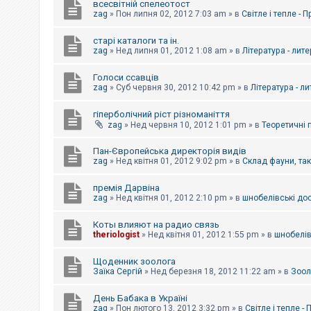
всесвітній спелеотост
zag
»
Пон липня 02, 2012 7:03 am
» в
Світле і тепле - 
старі каталоги та ін.
zag
»
Нед липня 01, 2012 1:08 am
» в
Література - лит
Голоси ссавців
zag
»
Суб червня 30, 2012 10:42 pm
» в
Література - л
гіперболічний ріст різноманіття
zag
»
Нед червня 10, 2012 1:01 pm
» в
Теоретичні 
Пан-Європейська директорія видів
zag
»
Нед квітня 01, 2012 9:02 pm
» в
Склад фауни, та
премія Дарвіна
zag
»
Нед квітня 01, 2012 2:10 pm
» в
шнобелівські до
Коты влияют на радио связь
theriologist
»
Нед квітня 01, 2012 1:55 pm
» в
шнобелів
Щоденник зоолога
Заїка Сергій
»
Нед березня 18, 2012 11:22 am
» в
Зоол
День Бабака в Україні
zag
»
Пон лютого 13, 2012 3:32 pm
» в
Світле і тепле -