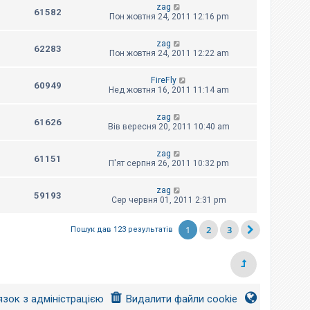
zag
61582
Пон жовтня 24, 2011 12:16 pm
zag
62283
Пон жовтня 24, 2011 12:22 am
FireFly
60949
Нед жовтня 16, 2011 11:14 am
zag
61626
Вів вересня 20, 2011 10:40 am
zag
61151
П'ят серпня 26, 2011 10:32 pm
zag
59193
Сер червня 01, 2011 2:31 pm
1
2
3
Пошук дав 123 результатів
язок з адміністрацією
Видалити файли cookie