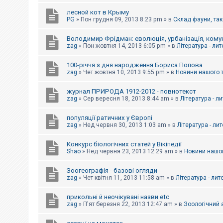
е
з
лесной кот в Крыму
в
PG
»
Пон грудня 09, 2013 8:23 pm
» в
Склад фауни, так
і
д
п
Володимир Фрідман: еволюція, урбанізація, комун
о
zag
»
Пон жовтня 14, 2013 6:05 pm
» в
Література - ли
в
і
д
100-річчя з дня народження Бориса Попова
е
zag
»
Чет жовтня 10, 2013 9:55 pm
» в
Новини нашого 
й
журнал ПРИРОДА 1912-2012 - повнотекст
zag
»
Сер вересня 18, 2013 8:44 am
» в
Література - л
А
к
популяції ратичних у Європі
т
и
zag
»
Нед червня 30, 2013 1:03 am
» в
Література - ли
в
н
Конкурс біологічних статей у Вікіпедії
і
Shao
»
Нед червня 23, 2013 12:29 am
» в
Новини нашог
т
е
м
Зоогеографія - базові огляди
и
zag
»
Чет квітня 11, 2013 11:58 am
» в
Література - лит
прикольні й неочікувані назви etc
П
zag
»
П'ят березня 22, 2013 12:47 am
» в
Зоологічний а
о
ш
у