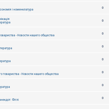
0
сономія і номенклатура
ікація
0
тература
0
товариства - Новости нашего общества
0
итература
0
тература
0
о товариства - Новости нашего общества
0
ература
0
некдот. Фіглі