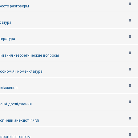
0
Просто разговоры
0
ература
0
итература
0
питання - теоретические вопросы
0
ксономія і номенклатура
0
слідження
0
ські дослідження
0
огічний анекдот. Фіглі
0
 Просто разговоры