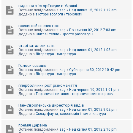
видання з історії науки в Україні
Останнє повідомлення
zag
«
Нед липня 15, 2012 1:12 am
Додано в
з історії зоології / теріології
всесвітній спелеотост
Останнє повідомлення
zag
«
Пон липня 02, 2012 7:03 am
Додано в
Світле і тепле - Просто разговоры
старі каталоги та ін.
Останнє повідомлення
zag
«
Нед липня 01, 2012 1:08 am
Додано в
Література - литература
Голоси ссавців
Останнє повідомлення
zag
«
Суб червня 30, 2012 10:42 pm
Додано в
Література - литература
гіперболічний ріст різноманіття
Останнє повідомлення
zag
«
Нед червня 10, 2012 1:01 pm
Додано в
Теоретичні питання - теоретические вопросы
Пан-Європейська директорія видів
Останнє повідомлення
zag
«
Нед квітня 01, 2012 9:02 pm
Додано в
Склад фауни, таксономія і номенклатура
премія Дарвіна
Останнє повідомлення
zag
«
Нед квітня 01, 2012 2:10 pm