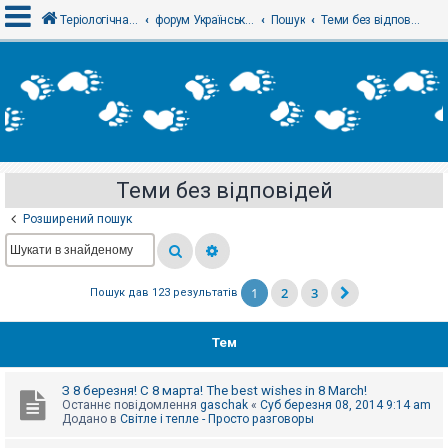
Теріологічна школа
форум Українського теріологічного товариства
Пошук
Теми без відповідей
В
х
і
д
Теми без відповідей
Р
е
Розширений пошук
є
с
т
р
а
1
2
3
Пошук дав 123 результатів
ц
і
я
Тем
Т
З 8 березня! С 8 марта! The best wishes in 8 March!
е
Останнє повідомлення
gaschak
«
Суб березня 08, 2014 9:14 am
м
Додано в
Світле і тепле - Просто разговоры
и
б