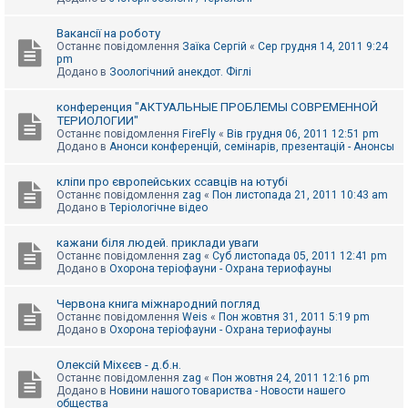
Вакансії на роботу
Останнє повідомлення
Заїка Сергій
«
Сер грудня 14, 2011 9:24
pm
Додано в
Зоологічний анекдот. Фіглі
конференция "АКТУАЛЬНЫЕ ПРОБЛЕМЫ СОВРЕМЕННОЙ
ТЕРИОЛОГИИ"
Останнє повідомлення
FireFly
«
Вів грудня 06, 2011 12:51 pm
Додано в
Анонси конференцій, семінарів, презентацій - Анонсы
кліпи про європейських ссавців на ютубі
Останнє повідомлення
zag
«
Пон листопада 21, 2011 10:43 am
Додано в
Теріологічне відео
кажани біля людей. приклади уваги
Останнє повідомлення
zag
«
Суб листопада 05, 2011 12:41 pm
Додано в
Охорона теріофауни - Охрана териофауны
Червона книга міжнародний погляд
Останнє повідомлення
Weis
«
Пон жовтня 31, 2011 5:19 pm
Додано в
Охорона теріофауни - Охрана териофауны
Олексій Міхєєв - д.б.н.
Останнє повідомлення
zag
«
Пон жовтня 24, 2011 12:16 pm
Додано в
Новини нашого товариства - Новости нашего
общества