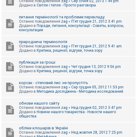
Останнє повідомлення
zag
«
Сер січня 02, 2013 1:49 pm
Додано в
Світле і тепле - Просто разговоры
питання термінології та проблеми перекладу
Останнє повідомлення
zag
«
П'ят грудня 21, 2012 3:41 pm
Додано в
Поради, питання, консультації - Советы, вопросы,
консультации
природнича термінологія
Останнє повідомлення
zag
«
П'ят грудня 21, 2012 9:41 am
Додано в
Критика, рецензії, відгуки, точка зору
публікація за гроші
Останнє повідомлення
zag
«
Чет грудня 13, 2012 9:56 pm
Додано в
Критика, рецензії, відгуки, точка зору
корсак - степовий лис: не пропустіть
Останнє повідомлення
zag
«
Сер грудня 05, 2012 11:53 pm
Додано в
Методика досліджень - Методика исследований
обнови нашого сайту
Останнє повідомлення
zag
«
Нед грудня 02, 2012 3:47 pm
Додано в
Новини нашого товариства - Новости нашего
общества
обліки клошарів в Україні
Останнє повідомлення
zag
«
Нед жовтня 28, 2012 7:25 pm
Додано в
Метафауна