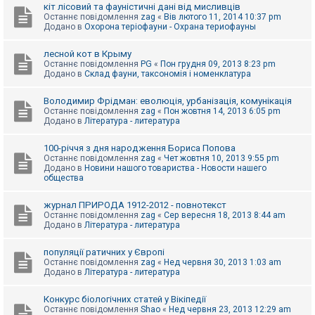
е
кіт лісовий та фауністичні дані від мисливців
з
Останнє повідомлення
zag
«
Вів лютого 11, 2014 10:37 pm
в
Додано в
Охорона теріофауни - Охрана териофауны
і
д
п
лесной кот в Крыму
о
Останнє повідомлення
PG
«
Пон грудня 09, 2013 8:23 pm
в
Додано в
Склад фауни, таксономія і номенклатура
і
д
е
Володимир Фрідман: еволюція, урбанізація, комунікація
й
Останнє повідомлення
zag
«
Пон жовтня 14, 2013 6:05 pm
Додано в
Література - литература
А
100-річчя з дня народження Бориса Попова
к
Останнє повідомлення
zag
«
Чет жовтня 10, 2013 9:55 pm
т
Додано в
Новини нашого товариства - Новости нашего
и
общества
в
н
журнал ПРИРОДА 1912-2012 - повнотекст
і
Останнє повідомлення
zag
«
Сер вересня 18, 2013 8:44 am
т
Додано в
Література - литература
е
м
и
популяції ратичних у Європі
Останнє повідомлення
zag
«
Нед червня 30, 2013 1:03 am
Додано в
Література - литература
П
о
Конкурс біологічних статей у Вікіпедії
ш
Останнє повідомлення
Shao
«
Нед червня 23, 2013 12:29 am
у