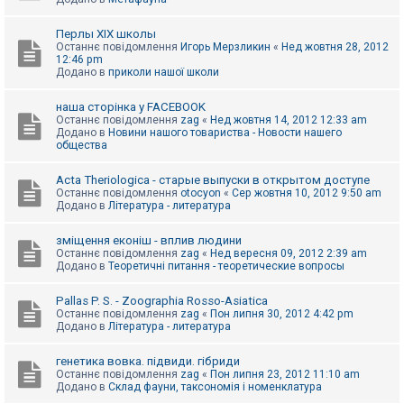
Перлы ХІХ школы
Останнє повідомлення
Игорь Мерзликин
«
Нед жовтня 28, 2012
12:46 pm
Додано в
приколи нашої школи
наша сторінка у FACEBOOK
Останнє повідомлення
zag
«
Нед жовтня 14, 2012 12:33 am
Додано в
Новини нашого товариства - Новости нашего
общества
Acta Theriologica - старые выпуски в открытом доступе
Останнє повідомлення
otocyon
«
Сер жовтня 10, 2012 9:50 am
Додано в
Література - литература
зміщення еконіш - вплив людини
Останнє повідомлення
zag
«
Нед вересня 09, 2012 2:39 am
Додано в
Теоретичні питання - теоретические вопросы
Pallas P. S. - Zoographia Rosso-Asiatica
Останнє повідомлення
zag
«
Пон липня 30, 2012 4:42 pm
Додано в
Література - литература
генетика вовка. підвиди. гібриди
Останнє повідомлення
zag
«
Пон липня 23, 2012 11:10 am
Додано в
Склад фауни, таксономія і номенклатура