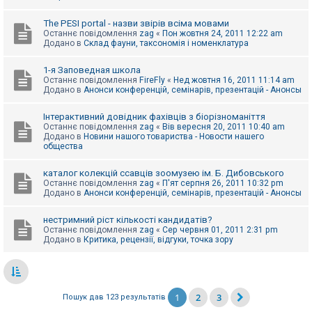
The PESI portal - назви звірів всіма мовами
Останнє повідомлення
zag
«
Пон жовтня 24, 2011 12:22 am
Додано в
Склад фауни, таксономія і номенклатура
1-я Заповедная школа
Останнє повідомлення
FireFly
«
Нед жовтня 16, 2011 11:14 am
Додано в
Анонси конференцій, семінарів, презентацій - Анонсы
Інтерактивний довідник фахівців з біорізноманіття
Останнє повідомлення
zag
«
Вів вересня 20, 2011 10:40 am
Додано в
Новини нашого товариства - Новости нашего
общества
каталог колекцій ссавців зоомузею ім. Б. Дибовського
Останнє повідомлення
zag
«
П'ят серпня 26, 2011 10:32 pm
Додано в
Анонси конференцій, семінарів, презентацій - Анонсы
нестримний ріст кількості кандидатів?
Останнє повідомлення
zag
«
Сер червня 01, 2011 2:31 pm
Додано в
Критика, рецензії, відгуки, точка зору
1
2
3
Пошук дав 123 результатів