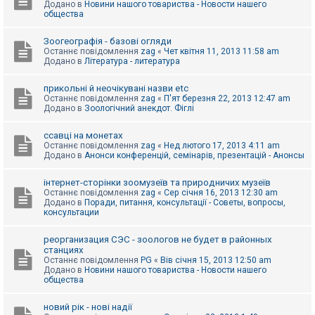
Додано в
Новини нашого товариства - Новости нашего
к
общества
Зоогеографія - базові огляди
Д
Останнє повідомлення
zag
«
Чет квітня 11, 2013 11:58 am
о
Додано в
Література - литература
п
о
м
прикольні й неочікувані назви etc
о
Останнє повідомлення
zag
«
П'ят березня 22, 2013 12:47 am
г
Додано в
Зоологічний анекдот. Фіглі
а
ссавці на монетах
Останнє повідомлення
zag
«
Нед лютого 17, 2013 4:11 am
Додано в
Анонси конференцій, семінарів, презентацій - Анонсы
інтернет-сторінки зоомузеїв та природничих музеїв
Останнє повідомлення
zag
«
Сер січня 16, 2013 12:30 am
Додано в
Поради, питання, консультації - Советы, вопросы,
консультации
реорганизация СЭС - зоологов не будет в районных
станциях
Останнє повідомлення
PG
«
Вів січня 15, 2013 12:50 am
Додано в
Новини нашого товариства - Новости нашего
общества
новий рік - нові надії