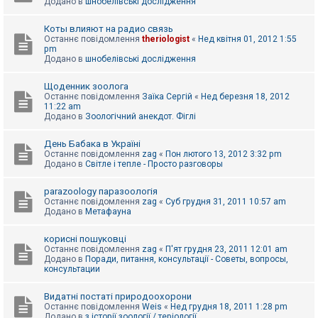
Додано в
шнобелівські дослідження
Коты влияют на радио связь
Останнє повідомлення
theriologist
«
Нед квітня 01, 2012 1:55
pm
Додано в
шнобелівські дослідження
Щоденник зоолога
Останнє повідомлення
Заїка Сергій
«
Нед березня 18, 2012
11:22 am
Додано в
Зоологічний анекдот. Фіглі
День Бабака в Україні
Останнє повідомлення
zag
«
Пон лютого 13, 2012 3:32 pm
Додано в
Світле і тепле - Просто разговоры
parazoology паразоологія
Останнє повідомлення
zag
«
Суб грудня 31, 2011 10:57 am
Додано в
Метафауна
корисні пошуковці
Останнє повідомлення
zag
«
П'ят грудня 23, 2011 12:01 am
Додано в
Поради, питання, консультації - Советы, вопросы,
консультации
Видатні постаті природоохорони
Останнє повідомлення
Weis
«
Нед грудня 18, 2011 1:28 pm
Додано в
з історії зоології / теріології