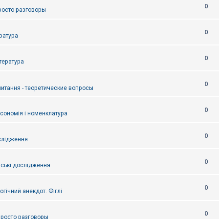
0
Просто разговоры
0
ература
0
итература
0
питання - теоретические вопросы
0
ксономія і номенклатура
0
слідження
0
ські дослідження
0
огічний анекдот. Фіглі
0
 Просто разговоры