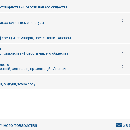
0
 товариства - Новости нашего общества
0
таксономія і номенклатура
0
еренцій, семінарів, презентацій - Анонсы
я
0
 товариства - Новости нашего общества
ького
0
енцій, семінарів, презентацій - Анонсы
0
ї, відгуки, точка зору
гічного товариства
Зв'