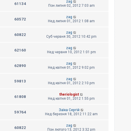
zag
61134
Пон липня 02, 2012 7:03 am
zag
60572
Нед липня 01, 2012 1:08 am
zag
60822
Суб червня 30, 2012 10:42 pm
zag
62160
Нед червня 10, 2012 1:01 pm
zag
62890
Нед квітня 01, 2012 9:02 pm
zag
59813
Нед квітня 01, 2012 2:10 pm
theriologist
61808
Нед квітня 01, 2012 1:55 pm
Заїка Сергій
59764
Нед березня 18, 2012 11:22 am
zag
60822
Пон лютого 13, 2012 3:32 pm