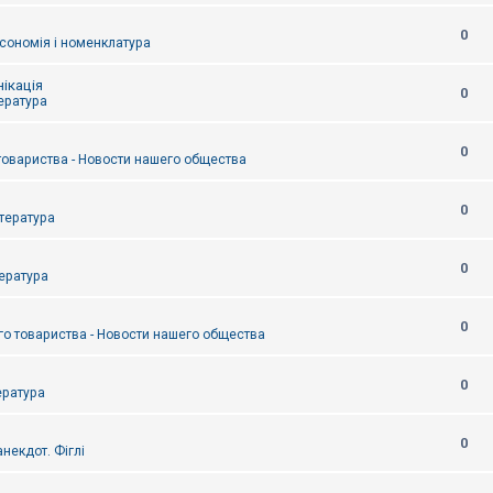
0
сономія і номенклатура
ікація
0
тература
0
товариства - Новости нашего общества
0
итература
0
тература
0
о товариства - Новости нашего общества
0
ература
0
некдот. Фіглі