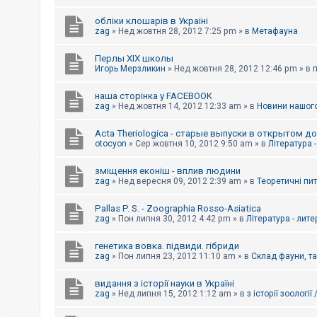
обліки клошарів в Україні
zag
»
Нед жовтня 28, 2012 7:25 pm
» в
Метафауна
Перлы ХІХ школы
Игорь Мерзликин
»
Нед жовтня 28, 2012 12:46 pm
» в
наша сторінка у FACEBOOK
zag
»
Нед жовтня 14, 2012 12:33 am
» в
Новини нашого
Acta Theriologica - старые выпуски в открытом д
otocyon
»
Сер жовтня 10, 2012 9:50 am
» в
Література 
зміщення еконіш - вплив людини
zag
»
Нед вересня 09, 2012 2:39 am
» в
Теоретичні пи
Pallas P. S. - Zoographia Rosso-Asiatica
zag
»
Пон липня 30, 2012 4:42 pm
» в
Література - лит
генетика вовка. підвиди. гібриди
zag
»
Пон липня 23, 2012 11:10 am
» в
Склад фауни, т
видання з історії науки в Україні
zag
»
Нед липня 15, 2012 1:12 am
» в
з історії зоології 