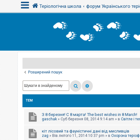
Теріологічна школа
форум Українського тері
В
х
і
д
Р
е
є
Розширений пошук
с
т
р
а
ц
і
ТЕМ
я
З 8 березня! С 8 марта! The best wishes in 8 March!
Т
gaschak
»
Суб березня 08, 2014 9:14 am
» в
Світле і т
е
м
кіт лісовий та фауністичні дані від мисливців
и
б
zag
»
Вів лютого 11, 2014 10:37 pm
» в
Охорона теріоф