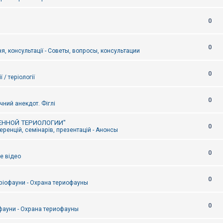
0
0
я, консультації - Советы, вопросы, консультации
0
ї / теріології
0
чний анекдот. Фіглі
ЕННОЙ ТЕРИОЛОГИИ"
0
ренцій, семінарів, презентацій - Анонсы
0
е відео
0
ріофауни - Охрана териофауны
0
фауни - Охрана териофауны