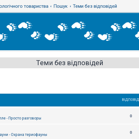
ологічного товариства
Пошук
Теми без відповідей
Теми без відповідей
ВІДПОВІД
0
епле - Просто разговоры
0
ауни - Охрана териофауны