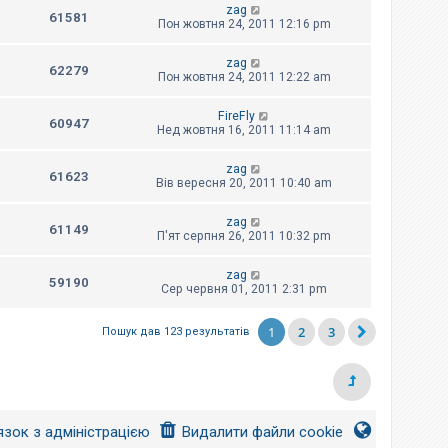
zag
61581
Пон жовтня 24, 2011 12:16 pm
zag
62279
Пон жовтня 24, 2011 12:22 am
FireFly
60947
Нед жовтня 16, 2011 11:14 am
zag
61623
Вів вересня 20, 2011 10:40 am
zag
61149
П'ят серпня 26, 2011 10:32 pm
zag
59190
Сер червня 01, 2011 2:31 pm
1
2
3
Пошук дав 123 результатів
язок з адміністрацією
Видалити файли cookie