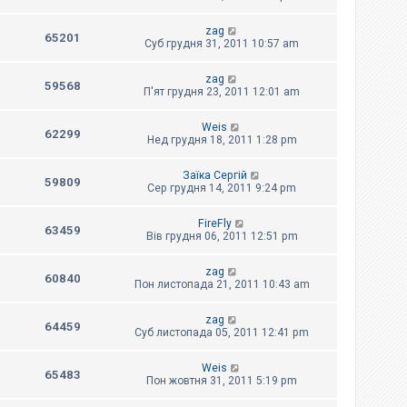
zag
65201
Суб грудня 31, 2011 10:57 am
zag
59568
П'ят грудня 23, 2011 12:01 am
Weis
62299
Нед грудня 18, 2011 1:28 pm
Заїка Сергій
59809
Сер грудня 14, 2011 9:24 pm
FireFly
63459
Вів грудня 06, 2011 12:51 pm
zag
60840
Пон листопада 21, 2011 10:43 am
zag
64459
Суб листопада 05, 2011 12:41 pm
Weis
65483
Пон жовтня 31, 2011 5:19 pm