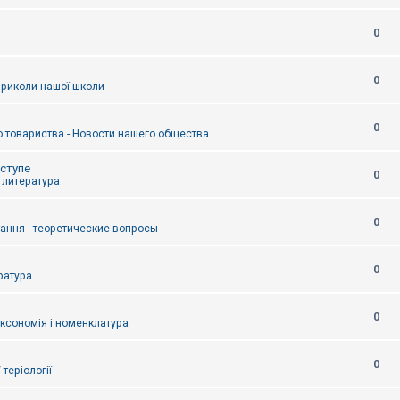
0
0
приколи нашої школи
0
 товариства - Новости нашего общества
оступе
0
- литература
0
тання - теоретические вопросы
0
ература
0
аксономія і номенклатура
0
/ теріології