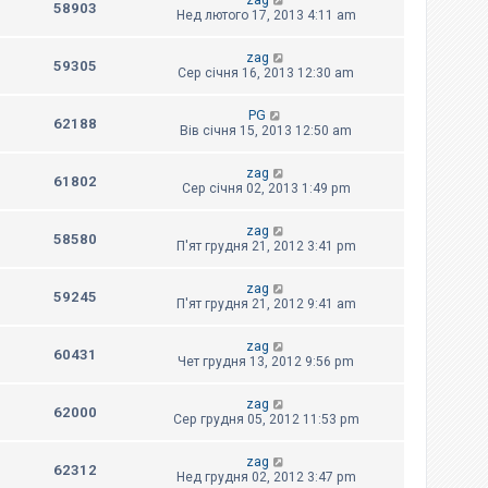
zag
58903
Нед лютого 17, 2013 4:11 am
zag
59305
Сер січня 16, 2013 12:30 am
PG
62188
Вів січня 15, 2013 12:50 am
zag
61802
Сер січня 02, 2013 1:49 pm
zag
58580
П'ят грудня 21, 2012 3:41 pm
zag
59245
П'ят грудня 21, 2012 9:41 am
zag
60431
Чет грудня 13, 2012 9:56 pm
zag
62000
Сер грудня 05, 2012 11:53 pm
zag
62312
Нед грудня 02, 2012 3:47 pm