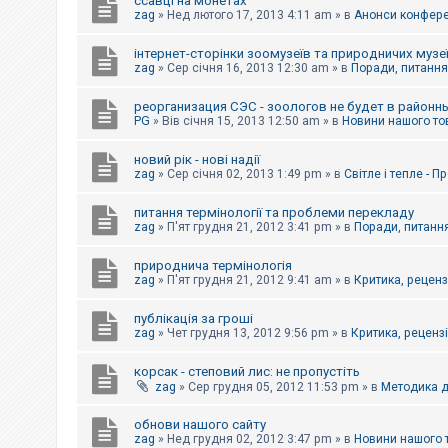
ссавці на монетах
к
zag
»
Нед лютого 17, 2013 4:11 am
» в
Анонси конферен
інтернет-сторінки зоомузеїв та природничих музе
Д
zag
»
Сер січня 16, 2013 12:30 am
» в
Поради, питання,
о
п
реорганизация СЭС - зоологов не будет в районн
о
PG
»
Вів січня 15, 2013 12:50 am
» в
Новини нашого то
м
о
г
новий рік - нові надії
а
zag
»
Сер січня 02, 2013 1:49 pm
» в
Світле і тепле - 
питання термінології та проблеми перекладу
zag
»
П'ят грудня 21, 2012 3:41 pm
» в
Поради, питання
природнича термінологія
zag
»
П'ят грудня 21, 2012 9:41 am
» в
Критика, рецензі
публікація за гроші
zag
»
Чет грудня 13, 2012 9:56 pm
» в
Критика, рецензії
корсак - степовий лис: не пропустіть
zag
»
Сер грудня 05, 2012 11:53 pm
» в
Методика д
обнови нашого сайту
zag
»
Нед грудня 02, 2012 3:47 pm
» в
Новини нашого 