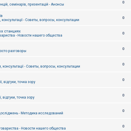
0
цій, семінарів, презентацій - Анонсы
їв
0
 консультації - Советы, вопросы, консультации
ых станциях
0
вариства - Новости нашего общества
0
Просто разговоры
0
, консультації - Советы, вопросы, консультации
0
ї, відгуки, точка зору
0
, відгуки, точка зору
0
осліджень - Методика исследований
0
товариства - Новости нашего общества