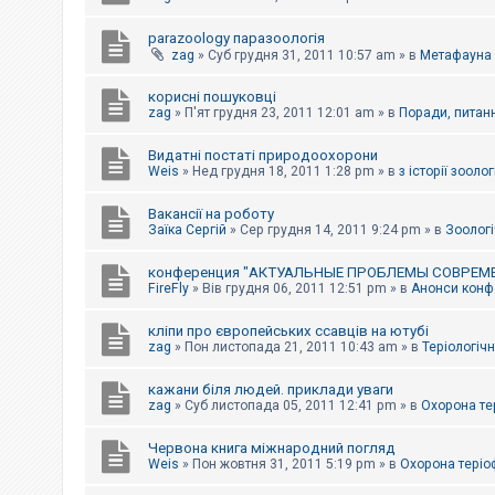
parazoology паразоологія
zag
»
Суб грудня 31, 2011 10:57 am
» в
Метафауна
корисні пошуковці
zag
»
П'ят грудня 23, 2011 12:01 am
» в
Поради, питанн
Видатні постаті природоохорони
Weis
»
Нед грудня 18, 2011 1:28 pm
» в
з історії зоологі
Вакансії на роботу
Заїка Сергій
»
Сер грудня 14, 2011 9:24 pm
» в
Зоологі
конференция "АКТУАЛЬНЫЕ ПРОБЛЕМЫ СОВРЕМ
FireFly
»
Вів грудня 06, 2011 12:51 pm
» в
Анонси конфе
кліпи про європейських ссавців на ютубі
zag
»
Пон листопада 21, 2011 10:43 am
» в
Теріологічн
кажани біля людей. приклади уваги
zag
»
Суб листопада 05, 2011 12:41 pm
» в
Охорона те
Червона книга міжнародний погляд
Weis
»
Пон жовтня 31, 2011 5:19 pm
» в
Охорона теріо