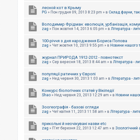
е
з
лесной кот в Крыму
в
PG
»
Пон грудня 09, 2013 8:23 pm
» в
Склад фауни, так
і
д
п
Володимир Фрідман: еволюція, урбанізація, комун
о
zag
»
Пон жовтня 14, 2013 6:05 pm
» в
Література - ли
в
і
д
100-річчя з дня народження Бориса Попова
е
zag
»
Чет жовтня 10, 2013 9:55 pm
» в
Новини нашого 
й
журнал ПРИРОДА 1912-2012 - повнотекст
zag
»
Сер вересня 18, 2013 8:44 am
» в
Література - л
А
к
популяції ратичних у Європі
т
и
zag
»
Нед червня 30, 2013 1:03 am
» в
Література - ли
в
н
Конкурс біологічних статей у Вікіпедії
і
Shao
»
Нед червня 23, 2013 12:29 am
» в
Новини нашог
т
е
м
Зоогеографія - базові огляди
и
zag
»
Чет квітня 11, 2013 11:58 am
» в
Література - лит
прикольні й неочікувані назви etc
П
zag
»
П'ят березня 22, 2013 12:47 am
» в
Зоологічний а
о
ш
у