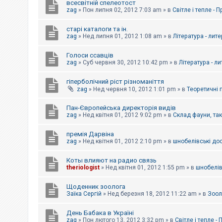
всесвітній спелеотост
zag
»
Пон липня 02, 2012 7:03 am
» в
Світле і тепле - 
старі каталоги та ін.
zag
»
Нед липня 01, 2012 1:08 am
» в
Література - лит
Голоси ссавців
zag
»
Суб червня 30, 2012 10:42 pm
» в
Література - л
гіперболічний ріст різноманіття
zag
»
Нед червня 10, 2012 1:01 pm
» в
Теоретичні 
Пан-Європейська директорія видів
zag
»
Нед квітня 01, 2012 9:02 pm
» в
Склад фауни, та
премія Дарвіна
zag
»
Нед квітня 01, 2012 2:10 pm
» в
шнобелівські до
Коты влияют на радио связь
theriologist
»
Нед квітня 01, 2012 1:55 pm
» в
шнобелів
Щоденник зоолога
Заїка Сергій
»
Нед березня 18, 2012 11:22 am
» в
Зоол
День Бабака в Україні
zag
»
Пон лютого 13, 2012 3:32 pm
» в
Світле і тепле -