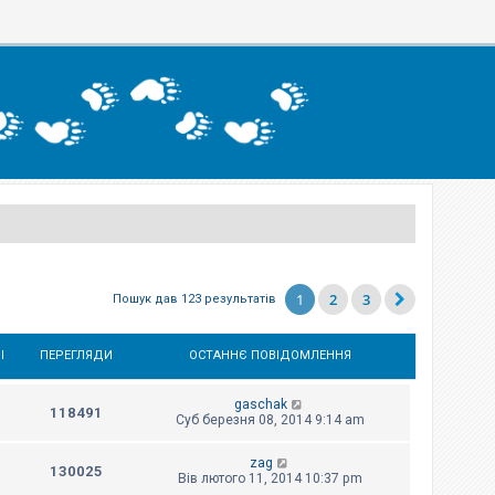
1
2
3
Пошук дав 123 результатів
І
ПЕРЕГЛЯДИ
ОСТАННЄ ПОВІДОМЛЕННЯ
gaschak
118491
Суб березня 08, 2014 9:14 am
zag
130025
Вів лютого 11, 2014 10:37 pm