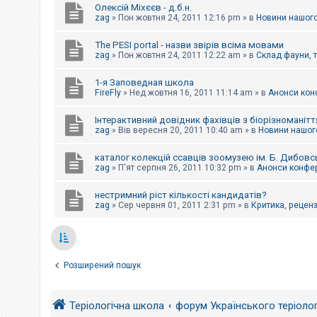
Олексій Міхєєв - д.б.н.
zag
»
Пон жовтня 24, 2011 12:16 pm
» в
Новини нашого
The PESI portal - назви звірів всіма мовами
zag
»
Пон жовтня 24, 2011 12:22 am
» в
Склад фауни, 
1-я Заповедная школа
FireFly
»
Нед жовтня 16, 2011 11:14 am
» в
Анонси конф
Інтерактивний довідник фахівців з біорізноманітт
zag
»
Вів вересня 20, 2011 10:40 am
» в
Новини нашого
каталог колекцій ссавців зоомузею ім. Б. Дибовс
zag
»
П'ят серпня 26, 2011 10:32 pm
» в
Анонси конфер
нестримний ріст кількості кандидатів?
zag
»
Сер червня 01, 2011 2:31 pm
» в
Критика, рецензі
Розширений пошук
Теріологічна школа
форум Українського теріоло