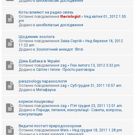
Додано в
шнобелівські дослідження
Коты влияют на радио связь
Останнє повідомлення
theriologist
«
Нед квітня 01, 2012 1:55
pm
Додано в
шнобелівські дослідження
Щоденник зоолога
Останнє повідомлення
Заїка Сергій
«
Нед березня 18, 2012
11:22 am
Додано в
Зоологічний анекдот. Фіглі
День Бабака в Україні
Останнє повідомлення
zag
«
Пон лютого 13, 2012 3:32 pm
Додано в
Світле і тепле - Просто разговоры
parazoology паразоологія
Останнє повідомлення
zag
«
Суб грудня 31, 2011 10:57 am
Додано в
Метафауна
корисні пошуковці
Останнє повідомлення
zag
«
П'ят грудня 23, 2011 12:01 am
Додано в
Поради, питання, консультації - Советы, вопросы,
консультации
Видатні постаті природоохорони
Останнє повідомлення
Weis
«
Нед грудня 18, 2011 1:28 pm
Додано в
з історії зоології / теріології