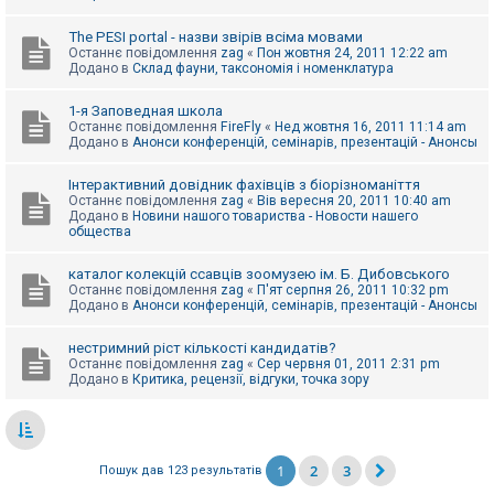
The PESI portal - назви звірів всіма мовами
Останнє повідомлення
zag
«
Пон жовтня 24, 2011 12:22 am
Додано в
Склад фауни, таксономія і номенклатура
1-я Заповедная школа
Останнє повідомлення
FireFly
«
Нед жовтня 16, 2011 11:14 am
Додано в
Анонси конференцій, семінарів, презентацій - Анонсы
Інтерактивний довідник фахівців з біорізноманіття
Останнє повідомлення
zag
«
Вів вересня 20, 2011 10:40 am
Додано в
Новини нашого товариства - Новости нашего
общества
каталог колекцій ссавців зоомузею ім. Б. Дибовського
Останнє повідомлення
zag
«
П'ят серпня 26, 2011 10:32 pm
Додано в
Анонси конференцій, семінарів, презентацій - Анонсы
нестримний ріст кількості кандидатів?
Останнє повідомлення
zag
«
Сер червня 01, 2011 2:31 pm
Додано в
Критика, рецензії, відгуки, точка зору
1
2
3
Пошук дав 123 результатів