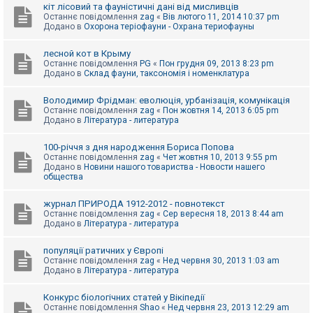
е
кіт лісовий та фауністичні дані від мисливців
з
Останнє повідомлення
zag
«
Вів лютого 11, 2014 10:37 pm
в
Додано в
Охорона теріофауни - Охрана териофауны
і
д
п
лесной кот в Крыму
о
Останнє повідомлення
PG
«
Пон грудня 09, 2013 8:23 pm
в
Додано в
Склад фауни, таксономія і номенклатура
і
д
е
Володимир Фрідман: еволюція, урбанізація, комунікація
й
Останнє повідомлення
zag
«
Пон жовтня 14, 2013 6:05 pm
Додано в
Література - литература
А
100-річчя з дня народження Бориса Попова
к
Останнє повідомлення
zag
«
Чет жовтня 10, 2013 9:55 pm
т
Додано в
Новини нашого товариства - Новости нашего
и
общества
в
н
журнал ПРИРОДА 1912-2012 - повнотекст
і
Останнє повідомлення
zag
«
Сер вересня 18, 2013 8:44 am
т
Додано в
Література - литература
е
м
и
популяції ратичних у Європі
Останнє повідомлення
zag
«
Нед червня 30, 2013 1:03 am
Додано в
Література - литература
П
о
Конкурс біологічних статей у Вікіпедії
ш
Останнє повідомлення
Shao
«
Нед червня 23, 2013 12:29 am
у