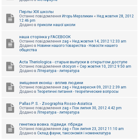
Перлы ХІХ школы
Останнє повідомлення
Игорь Мерзликин
«
Нед жовтня 28, 2012
12:46 pm
Додано в
приколи нашої школи
наша сторінка у FACEBOOK
Останнє повідомлення
zag
«
Нед жовтня 14, 2012 12:33 am
Додано в
Новини нашого товариства - Новости нашего
общества
Acta Theriologica - старые выпуски в открытом доступе
Останнє повідомлення
otocyon
«
Сер жовтня 10, 2012 9:50 am
Додано в
Література - литература
зміщення еконіш - вплив людини
Останнє повідомлення
zag
«
Нед вересня 09, 2012 2:39 am
Додано в
Теоретичні питання - теоретические вопросы
Pallas P. S. - Zoographia Rosso-Asiatica
Останнє повідомлення
zag
«
Пон липня 30, 2012 4:42 pm
Додано в
Література - литература
генетика вовка. підвиди. гібриди
Останнє повідомлення
zag
«
Пон липня 23, 2012 11:10 am
Додано в
Склад фауни, таксономія і номенклатура