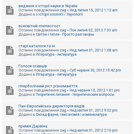
видання з історії науки в Україні
Останнє повідомлення
zag
«
Нед липня 15, 2012 1:12 am
Додано в
з історії зоології / теріології
всесвітній спелеотост
Останнє повідомлення
zag
«
Пон липня 02, 2012 7:03 am
Додано в
Світле і тепле - Просто разговоры
старі каталоги та ін.
Останнє повідомлення
zag
«
Нед липня 01, 2012 1:08 am
Додано в
Література - литература
Голоси ссавців
Останнє повідомлення
zag
«
Суб червня 30, 2012 10:42 pm
Додано в
Література - литература
гіперболічний ріст різноманіття
Останнє повідомлення
zag
«
Нед червня 10, 2012 1:01 pm
Додано в
Теоретичні питання - теоретические вопросы
Пан-Європейська директорія видів
Останнє повідомлення
zag
«
Нед квітня 01, 2012 9:02 pm
Додано в
Склад фауни, таксономія і номенклатура
премія Дарвіна
Останнє повідомлення
zag
«
Нед квітня 01, 2012 2:10 pm