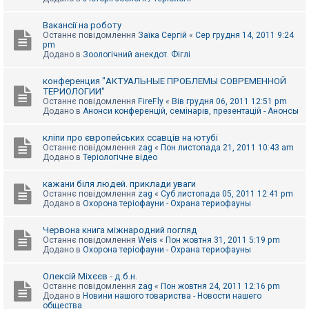
Вакансії на роботу
Останнє повідомлення
Заїка Сергій
«
Сер грудня 14, 2011 9:24
pm
Додано в
Зоологічний анекдот. Фіглі
конференция "АКТУАЛЬНЫЕ ПРОБЛЕМЫ СОВРЕМЕННОЙ
ТЕРИОЛОГИИ"
Останнє повідомлення
FireFly
«
Вів грудня 06, 2011 12:51 pm
Додано в
Анонси конференцій, семінарів, презентацій - Анонсы
кліпи про європейських ссавців на ютубі
Останнє повідомлення
zag
«
Пон листопада 21, 2011 10:43 am
Додано в
Теріологічне відео
кажани біля людей. приклади уваги
Останнє повідомлення
zag
«
Суб листопада 05, 2011 12:41 pm
Додано в
Охорона теріофауни - Охрана териофауны
Червона книга міжнародний погляд
Останнє повідомлення
Weis
«
Пон жовтня 31, 2011 5:19 pm
Додано в
Охорона теріофауни - Охрана териофауны
Олексій Міхєєв - д.б.н.
Останнє повідомлення
zag
«
Пон жовтня 24, 2011 12:16 pm
Додано в
Новини нашого товариства - Новости нашего
общества