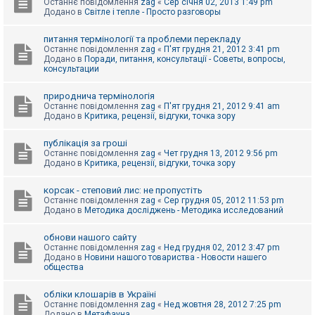
Останнє повідомлення
zag
«
Сер січня 02, 2013 1:49 pm
Додано в
Світле і тепле - Просто разговоры
питання термінології та проблеми перекладу
Останнє повідомлення
zag
«
П'ят грудня 21, 2012 3:41 pm
Додано в
Поради, питання, консультації - Советы, вопросы,
консультации
природнича термінологія
Останнє повідомлення
zag
«
П'ят грудня 21, 2012 9:41 am
Додано в
Критика, рецензії, відгуки, точка зору
публікація за гроші
Останнє повідомлення
zag
«
Чет грудня 13, 2012 9:56 pm
Додано в
Критика, рецензії, відгуки, точка зору
корсак - степовий лис: не пропустіть
Останнє повідомлення
zag
«
Сер грудня 05, 2012 11:53 pm
Додано в
Методика досліджень - Методика исследований
обнови нашого сайту
Останнє повідомлення
zag
«
Нед грудня 02, 2012 3:47 pm
Додано в
Новини нашого товариства - Новости нашего
общества
обліки клошарів в Україні
Останнє повідомлення
zag
«
Нед жовтня 28, 2012 7:25 pm
Додано в
Метафауна