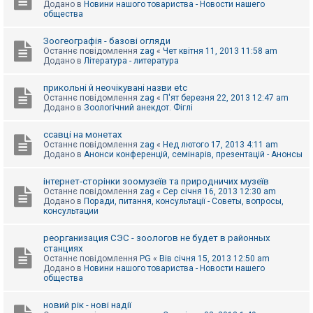
Додано в
Новини нашого товариства - Новости нашего
к
общества
Зоогеографія - базові огляди
Д
Останнє повідомлення
zag
«
Чет квітня 11, 2013 11:58 am
о
Додано в
Література - литература
п
о
м
прикольні й неочікувані назви etc
о
Останнє повідомлення
zag
«
П'ят березня 22, 2013 12:47 am
г
Додано в
Зоологічний анекдот. Фіглі
а
ссавці на монетах
Останнє повідомлення
zag
«
Нед лютого 17, 2013 4:11 am
Додано в
Анонси конференцій, семінарів, презентацій - Анонсы
інтернет-сторінки зоомузеїв та природничих музеїв
Останнє повідомлення
zag
«
Сер січня 16, 2013 12:30 am
Додано в
Поради, питання, консультації - Советы, вопросы,
консультации
реорганизация СЭС - зоологов не будет в районных
станциях
Останнє повідомлення
PG
«
Вів січня 15, 2013 12:50 am
Додано в
Новини нашого товариства - Новости нашего
общества
новий рік - нові надії