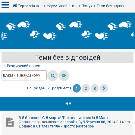
Теріологічна школа
форум Українського теріологічного товариства
Пошук
Теми без відповідей
В
х
і
д
Теми без відповідей
Р
е
Розширений пошук
є
с
т
р
а
1
2
3
Пошук дав 123 результатів
ц
і
я
Тем
Т
З 8 березня! С 8 марта! The best wishes in 8 March!
е
Останнє повідомлення
gaschak
«
Суб березня 08, 2014 9:14 am
м
Додано в
Світле і тепле - Просто разговоры
и
б