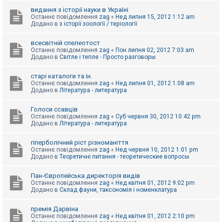
видання з історії науки в Україні
Останнє повідомлення
zag
«
Нед липня 15, 2012 1:12 am
Додано в
з історії зоології / теріології
всесвітній спелеотост
Останнє повідомлення
zag
«
Пон липня 02, 2012 7:03 am
Додано в
Світле і тепле - Просто разговоры
старі каталоги та ін.
Останнє повідомлення
zag
«
Нед липня 01, 2012 1:08 am
Додано в
Література - литература
Голоси ссавців
Останнє повідомлення
zag
«
Суб червня 30, 2012 10:42 pm
Додано в
Література - литература
гіперболічний ріст різноманіття
Останнє повідомлення
zag
«
Нед червня 10, 2012 1:01 pm
Додано в
Теоретичні питання - теоретические вопросы
Пан-Європейська директорія видів
Останнє повідомлення
zag
«
Нед квітня 01, 2012 9:02 pm
Додано в
Склад фауни, таксономія і номенклатура
премія Дарвіна
Останнє повідомлення
zag
«
Нед квітня 01, 2012 2:10 pm