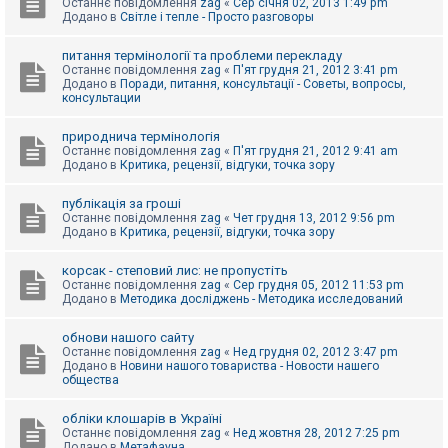
Останнє повідомлення
zag
«
Сер січня 02, 2013 1:49 pm
Додано в
Світле і тепле - Просто разговоры
питання термінології та проблеми перекладу
Останнє повідомлення
zag
«
П'ят грудня 21, 2012 3:41 pm
Додано в
Поради, питання, консультації - Советы, вопросы,
консультации
природнича термінологія
Останнє повідомлення
zag
«
П'ят грудня 21, 2012 9:41 am
Додано в
Критика, рецензії, відгуки, точка зору
публікація за гроші
Останнє повідомлення
zag
«
Чет грудня 13, 2012 9:56 pm
Додано в
Критика, рецензії, відгуки, точка зору
корсак - степовий лис: не пропустіть
Останнє повідомлення
zag
«
Сер грудня 05, 2012 11:53 pm
Додано в
Методика досліджень - Методика исследований
обнови нашого сайту
Останнє повідомлення
zag
«
Нед грудня 02, 2012 3:47 pm
Додано в
Новини нашого товариства - Новости нашего
общества
обліки клошарів в Україні
Останнє повідомлення
zag
«
Нед жовтня 28, 2012 7:25 pm
Додано в
Метафауна