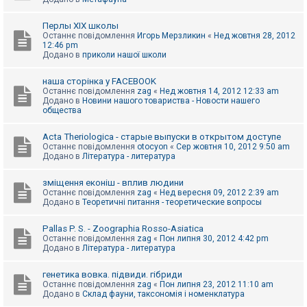
Перлы ХІХ школы
Останнє повідомлення
Игорь Мерзликин
«
Нед жовтня 28, 2012
12:46 pm
Додано в
приколи нашої школи
наша сторінка у FACEBOOK
Останнє повідомлення
zag
«
Нед жовтня 14, 2012 12:33 am
Додано в
Новини нашого товариства - Новости нашего
общества
Acta Theriologica - старые выпуски в открытом доступе
Останнє повідомлення
otocyon
«
Сер жовтня 10, 2012 9:50 am
Додано в
Література - литература
зміщення еконіш - вплив людини
Останнє повідомлення
zag
«
Нед вересня 09, 2012 2:39 am
Додано в
Теоретичні питання - теоретические вопросы
Pallas P. S. - Zoographia Rosso-Asiatica
Останнє повідомлення
zag
«
Пон липня 30, 2012 4:42 pm
Додано в
Література - литература
генетика вовка. підвиди. гібриди
Останнє повідомлення
zag
«
Пон липня 23, 2012 11:10 am
Додано в
Склад фауни, таксономія і номенклатура