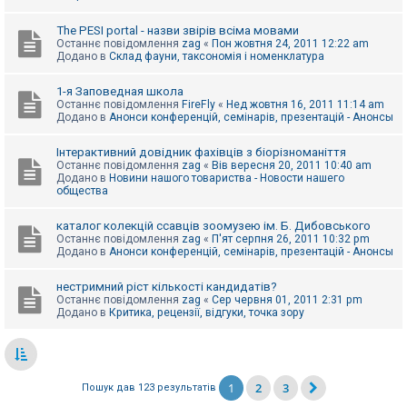
The PESI portal - назви звірів всіма мовами
Останнє повідомлення
zag
«
Пон жовтня 24, 2011 12:22 am
Додано в
Склад фауни, таксономія і номенклатура
1-я Заповедная школа
Останнє повідомлення
FireFly
«
Нед жовтня 16, 2011 11:14 am
Додано в
Анонси конференцій, семінарів, презентацій - Анонсы
Інтерактивний довідник фахівців з біорізноманіття
Останнє повідомлення
zag
«
Вів вересня 20, 2011 10:40 am
Додано в
Новини нашого товариства - Новости нашего
общества
каталог колекцій ссавців зоомузею ім. Б. Дибовського
Останнє повідомлення
zag
«
П'ят серпня 26, 2011 10:32 pm
Додано в
Анонси конференцій, семінарів, презентацій - Анонсы
нестримний ріст кількості кандидатів?
Останнє повідомлення
zag
«
Сер червня 01, 2011 2:31 pm
Додано в
Критика, рецензії, відгуки, точка зору
1
2
3
Пошук дав 123 результатів