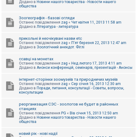
Додано в
Новини нашого товариства - Новости нашего
к
общества
Зоогеографія - базові огляди
Д
Останнє повідомлення
zag
«
Чет квітня 11, 2013 11:58 am
о
Додано в
Література - литература
п
о
м
прикольні й неочікувані назви etc
о
Останнє повідомлення
zag
«
П'ят березня 22, 2013 12:47 am
г
Додано в
Зоологічний анекдот. Фіглі
а
ссавці на монетах
Останнє повідомлення
zag
«
Нед лютого 17, 2013 4:11 am
Додано в
Анонси конференцій, семінарів, презентацій - Анонсы
інтернет-сторінки зоомузеїв та природничих музеїв
Останнє повідомлення
zag
«
Сер січня 16, 2013 12:30 am
Додано в
Поради, питання, консультації - Советы, вопросы,
консультации
реорганизация СЭС - зоологов не будет в районных
станциях
Останнє повідомлення
PG
«
Вів січня 15, 2013 12:50 am
Додано в
Новини нашого товариства - Новости нашего
общества
новий рік - нові надії