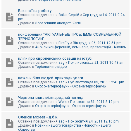
Вакансії на роботу
Останнє повідомлення
Заїка Сергій
«
Сер грудня 14, 2011 9:24
pm
Додано в
Зоологічний анекдот. Фіглі
конференция "АКТУАЛЬНЫЕ ПРОБЛЕМЫ СОВРЕМЕННОЙ
ТЕРИОЛОГИИ"
Останнє повідомлення
FireFly
«
Вів грудня 06, 2011 12:51 pm
Додано в
Анонси конференцій, семінарів, презентацій - Анонсы
кліпи про європейських ссавців на ютубі
Останнє повідомлення
zag
«
Пон листопада 21, 2011 10:43 am
Додано в
Теріологічне відео
кажани біля людей. приклади уваги
Останнє повідомлення
zag
«
Суб листопада 05, 2011 12:41 pm
Додано в
Охорона теріофауни - Охрана териофауны
Червона книга міжнародний погляд
Останнє повідомлення
Weis
«
Пон жовтня 31, 2011 5:19 pm
Додано в
Охорона теріофауни - Охрана териофауны
Олексій Міхєєв - д.б.н.
Останнє повідомлення
zag
«
Пон жовтня 24, 2011 12:16 pm
Додано в
Новини нашого товариства - Новости нашего
общества