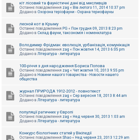
е
кіт лісовий та фауністичні дані від мисливців
з
Останнє повідомлення
zag
«
Вів лютого 11, 2014 10:37 pm
в
Додано в
Охорона теріофауни - Охрана териофауны
і
д
п
лесной кот в Крыму
о
Останнє повідомлення
PG
«
Пон грудня 09, 2013 8:23 pm
в
Додано в
Склад фауни, таксономія і номенклатура
і
д
е
Володимир Фрідман: еволюція, урбанізація, комунікація
й
Останнє повідомлення
zag
«
Пон жовтня 14, 2013 6:05 pm
Додано в
Література - литература
А
100-річчя з дня народження Бориса Попова
к
Останнє повідомлення
zag
«
Чет жовтня 10, 2013 9:55 pm
т
Додано в
Новини нашого товариства - Новости нашего
и
общества
в
н
журнал ПРИРОДА 1912-2012 - повнотекст
і
Останнє повідомлення
zag
«
Сер вересня 18, 2013 8:44 am
т
Додано в
Література - литература
е
м
и
популяції ратичних у Європі
Останнє повідомлення
zag
«
Нед червня 30, 2013 1:03 am
Додано в
Література - литература
П
о
Конкурс біологічних статей у Вікіпедії
ш
Останнє повідомлення
Shao
«
Нед червня 23, 2013 12:29 am
у