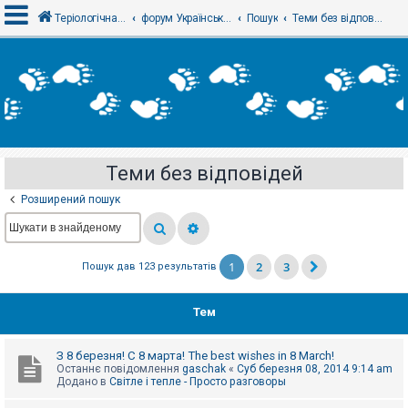
Теріологічна школа
форум Українського теріологічного товариства
Пошук
Теми без відповідей
В
х
і
д
Теми без відповідей
Р
е
Розширений пошук
є
с
т
р
а
1
2
3
Пошук дав 123 результатів
ц
і
я
Тем
Т
З 8 березня! С 8 марта! The best wishes in 8 March!
е
Останнє повідомлення
gaschak
«
Суб березня 08, 2014 9:14 am
м
Додано в
Світле і тепле - Просто разговоры
и
б