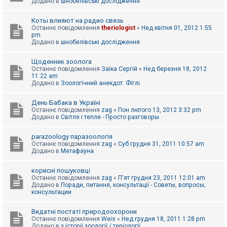
Додано в
шнобелівські дослідження
Коты влияют на радио связь
Останнє повідомлення
theriologist
«
Нед квітня 01, 2012 1:55
pm
Додано в
шнобелівські дослідження
Щоденник зоолога
Останнє повідомлення
Заїка Сергій
«
Нед березня 18, 2012
11:22 am
Додано в
Зоологічний анекдот. Фіглі
День Бабака в Україні
Останнє повідомлення
zag
«
Пон лютого 13, 2012 3:32 pm
Додано в
Світле і тепле - Просто разговоры
parazoology паразоологія
Останнє повідомлення
zag
«
Суб грудня 31, 2011 10:57 am
Додано в
Метафауна
корисні пошуковці
Останнє повідомлення
zag
«
П'ят грудня 23, 2011 12:01 am
Додано в
Поради, питання, консультації - Советы, вопросы,
консультации
Видатні постаті природоохорони
Останнє повідомлення
Weis
«
Нед грудня 18, 2011 1:28 pm
Додано в
з історії зоології / теріології