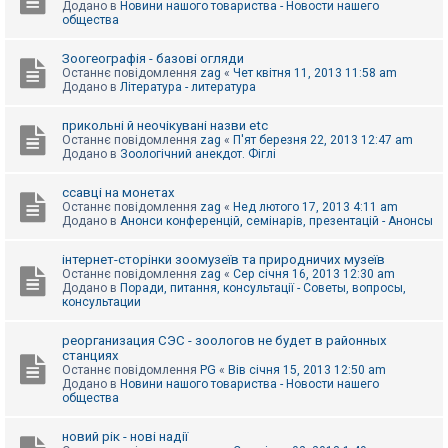
Додано в
Новини нашого товариства - Новости нашего
к
общества
Зоогеографія - базові огляди
Д
Останнє повідомлення
zag
«
Чет квітня 11, 2013 11:58 am
о
Додано в
Література - литература
п
о
м
прикольні й неочікувані назви etc
о
Останнє повідомлення
zag
«
П'ят березня 22, 2013 12:47 am
г
Додано в
Зоологічний анекдот. Фіглі
а
ссавці на монетах
Останнє повідомлення
zag
«
Нед лютого 17, 2013 4:11 am
Додано в
Анонси конференцій, семінарів, презентацій - Анонсы
інтернет-сторінки зоомузеїв та природничих музеїв
Останнє повідомлення
zag
«
Сер січня 16, 2013 12:30 am
Додано в
Поради, питання, консультації - Советы, вопросы,
консультации
реорганизация СЭС - зоологов не будет в районных
станциях
Останнє повідомлення
PG
«
Вів січня 15, 2013 12:50 am
Додано в
Новини нашого товариства - Новости нашего
общества
новий рік - нові надії