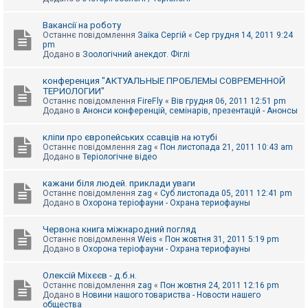
Вакансії на роботу
Останнє повідомлення
Заїка Сергій
«
Сер грудня 14, 2011 9:24
pm
Додано в
Зоологічний анекдот. Фіглі
конференция "АКТУАЛЬНЫЕ ПРОБЛЕМЫ СОВРЕМЕННОЙ
ТЕРИОЛОГИИ"
Останнє повідомлення
FireFly
«
Вів грудня 06, 2011 12:51 pm
Додано в
Анонси конференцій, семінарів, презентацій - Анонсы
кліпи про європейських ссавців на ютубі
Останнє повідомлення
zag
«
Пон листопада 21, 2011 10:43 am
Додано в
Теріологічне відео
кажани біля людей. приклади уваги
Останнє повідомлення
zag
«
Суб листопада 05, 2011 12:41 pm
Додано в
Охорона теріофауни - Охрана териофауны
Червона книга міжнародний погляд
Останнє повідомлення
Weis
«
Пон жовтня 31, 2011 5:19 pm
Додано в
Охорона теріофауни - Охрана териофауны
Олексій Міхєєв - д.б.н.
Останнє повідомлення
zag
«
Пон жовтня 24, 2011 12:16 pm
Додано в
Новини нашого товариства - Новости нашего
общества