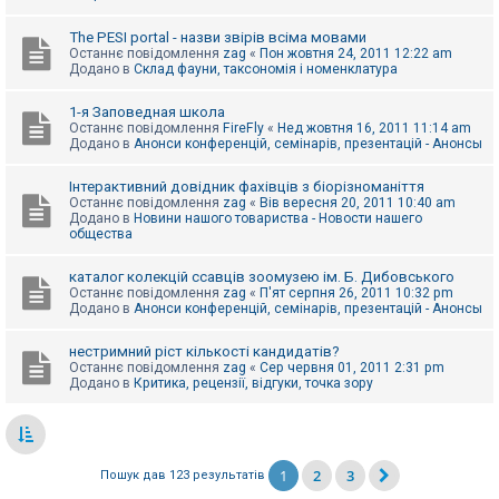
The PESI portal - назви звірів всіма мовами
Останнє повідомлення
zag
«
Пон жовтня 24, 2011 12:22 am
Додано в
Склад фауни, таксономія і номенклатура
1-я Заповедная школа
Останнє повідомлення
FireFly
«
Нед жовтня 16, 2011 11:14 am
Додано в
Анонси конференцій, семінарів, презентацій - Анонсы
Інтерактивний довідник фахівців з біорізноманіття
Останнє повідомлення
zag
«
Вів вересня 20, 2011 10:40 am
Додано в
Новини нашого товариства - Новости нашего
общества
каталог колекцій ссавців зоомузею ім. Б. Дибовського
Останнє повідомлення
zag
«
П'ят серпня 26, 2011 10:32 pm
Додано в
Анонси конференцій, семінарів, презентацій - Анонсы
нестримний ріст кількості кандидатів?
Останнє повідомлення
zag
«
Сер червня 01, 2011 2:31 pm
Додано в
Критика, рецензії, відгуки, точка зору
1
2
3
Пошук дав 123 результатів