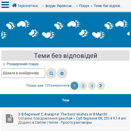
Теріологічна школа
форум Українського теріологічного товариства
Пошук
Теми без відповідей
В
х
і
д
Теми без відповідей
Р
е
Розширений пошук
є
с
т
р
а
1
2
3
Пошук дав 123 результатів
ц
і
я
Тем
Т
З 8 березня! С 8 марта! The best wishes in 8 March!
е
Останнє повідомлення
gaschak
«
Суб березня 08, 2014 9:14 am
м
Додано в
Світле і тепле - Просто разговоры
и
б