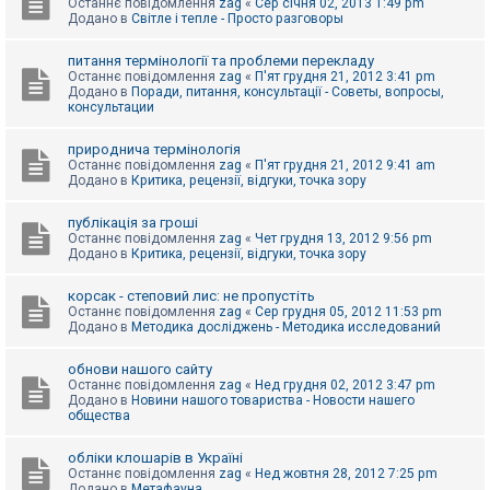
Останнє повідомлення
zag
«
Сер січня 02, 2013 1:49 pm
Додано в
Світле і тепле - Просто разговоры
питання термінології та проблеми перекладу
Останнє повідомлення
zag
«
П'ят грудня 21, 2012 3:41 pm
Додано в
Поради, питання, консультації - Советы, вопросы,
консультации
природнича термінологія
Останнє повідомлення
zag
«
П'ят грудня 21, 2012 9:41 am
Додано в
Критика, рецензії, відгуки, точка зору
публікація за гроші
Останнє повідомлення
zag
«
Чет грудня 13, 2012 9:56 pm
Додано в
Критика, рецензії, відгуки, точка зору
корсак - степовий лис: не пропустіть
Останнє повідомлення
zag
«
Сер грудня 05, 2012 11:53 pm
Додано в
Методика досліджень - Методика исследований
обнови нашого сайту
Останнє повідомлення
zag
«
Нед грудня 02, 2012 3:47 pm
Додано в
Новини нашого товариства - Новости нашего
общества
обліки клошарів в Україні
Останнє повідомлення
zag
«
Нед жовтня 28, 2012 7:25 pm
Додано в
Метафауна