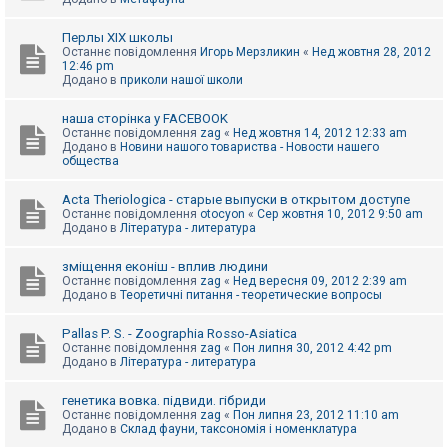
Перлы ХІХ школы
Останнє повідомлення
Игорь Мерзликин
«
Нед жовтня 28, 2012
12:46 pm
Додано в
приколи нашої школи
наша сторінка у FACEBOOK
Останнє повідомлення
zag
«
Нед жовтня 14, 2012 12:33 am
Додано в
Новини нашого товариства - Новости нашего
общества
Acta Theriologica - старые выпуски в открытом доступе
Останнє повідомлення
otocyon
«
Сер жовтня 10, 2012 9:50 am
Додано в
Література - литература
зміщення еконіш - вплив людини
Останнє повідомлення
zag
«
Нед вересня 09, 2012 2:39 am
Додано в
Теоретичні питання - теоретические вопросы
Pallas P. S. - Zoographia Rosso-Asiatica
Останнє повідомлення
zag
«
Пон липня 30, 2012 4:42 pm
Додано в
Література - литература
генетика вовка. підвиди. гібриди
Останнє повідомлення
zag
«
Пон липня 23, 2012 11:10 am
Додано в
Склад фауни, таксономія і номенклатура