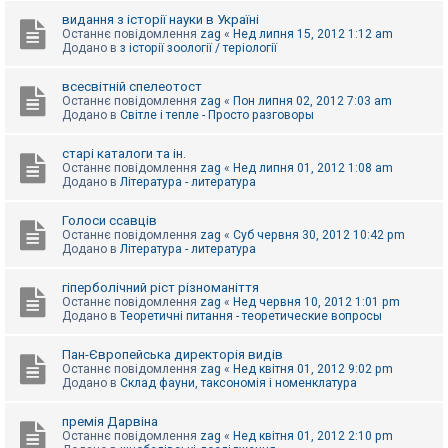
видання з історії науки в Україні
Останнє повідомлення
zag
«
Нед липня 15, 2012 1:12 am
Додано в
з історії зоології / теріології
всесвітній спелеотост
Останнє повідомлення
zag
«
Пон липня 02, 2012 7:03 am
Додано в
Світле і тепле - Просто разговоры
старі каталоги та ін.
Останнє повідомлення
zag
«
Нед липня 01, 2012 1:08 am
Додано в
Література - литература
Голоси ссавців
Останнє повідомлення
zag
«
Суб червня 30, 2012 10:42 pm
Додано в
Література - литература
гіперболічний ріст різноманіття
Останнє повідомлення
zag
«
Нед червня 10, 2012 1:01 pm
Додано в
Теоретичні питання - теоретические вопросы
Пан-Європейська директорія видів
Останнє повідомлення
zag
«
Нед квітня 01, 2012 9:02 pm
Додано в
Склад фауни, таксономія і номенклатура
премія Дарвіна
Останнє повідомлення
zag
«
Нед квітня 01, 2012 2:10 pm