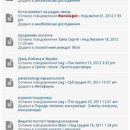
Додано в
шнобелівські дослідження
Коты влияют на радио связь
Останнє повідомлення
theriologist
«
Нед квітня 01, 2012 1:55
pm
Додано в
шнобелівські дослідження
Щоденник зоолога
Останнє повідомлення
Заїка Сергій
«
Нед березня 18, 2012
11:22 am
Додано в
Зоологічний анекдот. Фіглі
День Бабака в Україні
Останнє повідомлення
zag
«
Пон лютого 13, 2012 3:32 pm
Додано в
Світле і тепле - Просто разговоры
parazoology паразоологія
Останнє повідомлення
zag
«
Суб грудня 31, 2011 10:57 am
Додано в
Метафауна
корисні пошуковці
Останнє повідомлення
zag
«
П'ят грудня 23, 2011 12:01 am
Додано в
Поради, питання, консультації - Советы, вопросы,
консультации
Видатні постаті природоохорони
Останнє повідомлення
Weis
«
Нед грудня 18, 2011 1:28 pm
Додано в
з історії зоології / теріології