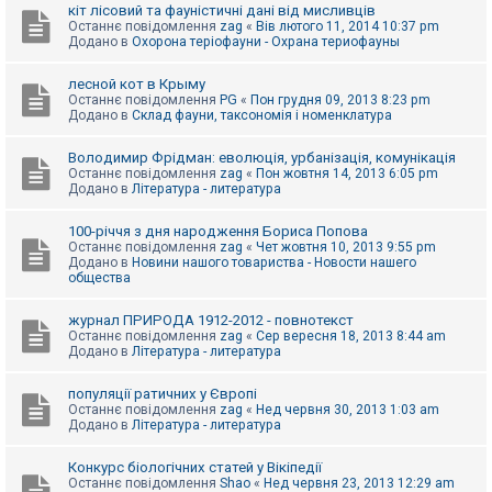
е
кіт лісовий та фауністичні дані від мисливців
з
Останнє повідомлення
zag
«
Вів лютого 11, 2014 10:37 pm
в
Додано в
Охорона теріофауни - Охрана териофауны
і
д
п
лесной кот в Крыму
о
Останнє повідомлення
PG
«
Пон грудня 09, 2013 8:23 pm
в
Додано в
Склад фауни, таксономія і номенклатура
і
д
е
Володимир Фрідман: еволюція, урбанізація, комунікація
й
Останнє повідомлення
zag
«
Пон жовтня 14, 2013 6:05 pm
Додано в
Література - литература
А
100-річчя з дня народження Бориса Попова
к
Останнє повідомлення
zag
«
Чет жовтня 10, 2013 9:55 pm
т
Додано в
Новини нашого товариства - Новости нашего
и
общества
в
н
журнал ПРИРОДА 1912-2012 - повнотекст
і
Останнє повідомлення
zag
«
Сер вересня 18, 2013 8:44 am
т
Додано в
Література - литература
е
м
и
популяції ратичних у Європі
Останнє повідомлення
zag
«
Нед червня 30, 2013 1:03 am
Додано в
Література - литература
П
о
Конкурс біологічних статей у Вікіпедії
ш
Останнє повідомлення
Shao
«
Нед червня 23, 2013 12:29 am
у