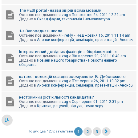
The PESI portal - назви звірів всіма мовами
Останнє повідомлення
zag
«
Пон жовтня 24, 2011 12:22 am
Додано в
Склад фауни, таксономія і номенклатура
1-я Заповедная школа
Останнє повідомлення
FireFly
«
Нед жовтня 16, 2011 11:14 am
Додано в
Анонси конференцій, семінарів, презентацій - Анонсы
Інтерактивний довідник фахівців з біорізноманіття
Останнє повідомлення
zag
«
Вів вересня 20, 2011 10:40 am
Додано в
Новини нашого товариства - Новости нашего
общества
каталог колекцій ссавців зоомузею ім. Б. Дибовського
Останнє повідомлення
zag
«
П'ят серпня 26, 2011 10:32 pm
Додано в
Анонси конференцій, семінарів, презентацій - Анонсы
нестримний ріст кількості кандидатів?
Останнє повідомлення
zag
«
Сер червня 01, 2011 2:31 pm
Додано в
Критика, рецензії, відгуки, точка зору
1
2
3
Пошук дав 123 результатів