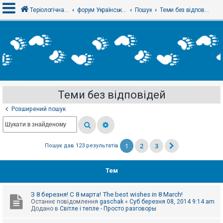
Теріологічна школа
форум Українського теріологічного товариства
Пошук
Теми без відповідей
В
х
і
д
Теми без відповідей
Р
е
Розширений пошук
є
с
т
р
а
1
2
3
Пошук дав 123 результатів
ц
і
я
Тем
Т
З 8 березня! С 8 марта! The best wishes in 8 March!
е
Останнє повідомлення
gaschak
«
Суб березня 08, 2014 9:14 am
м
Додано в
Світле і тепле - Просто разговоры
и
б