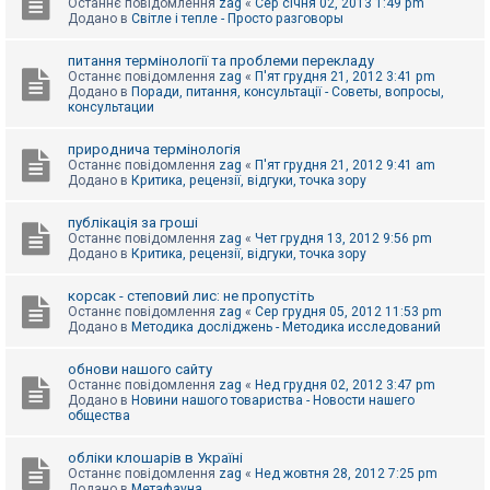
Останнє повідомлення
zag
«
Сер січня 02, 2013 1:49 pm
Додано в
Світле і тепле - Просто разговоры
питання термінології та проблеми перекладу
Останнє повідомлення
zag
«
П'ят грудня 21, 2012 3:41 pm
Додано в
Поради, питання, консультації - Советы, вопросы,
консультации
природнича термінологія
Останнє повідомлення
zag
«
П'ят грудня 21, 2012 9:41 am
Додано в
Критика, рецензії, відгуки, точка зору
публікація за гроші
Останнє повідомлення
zag
«
Чет грудня 13, 2012 9:56 pm
Додано в
Критика, рецензії, відгуки, точка зору
корсак - степовий лис: не пропустіть
Останнє повідомлення
zag
«
Сер грудня 05, 2012 11:53 pm
Додано в
Методика досліджень - Методика исследований
обнови нашого сайту
Останнє повідомлення
zag
«
Нед грудня 02, 2012 3:47 pm
Додано в
Новини нашого товариства - Новости нашего
общества
обліки клошарів в Україні
Останнє повідомлення
zag
«
Нед жовтня 28, 2012 7:25 pm
Додано в
Метафауна