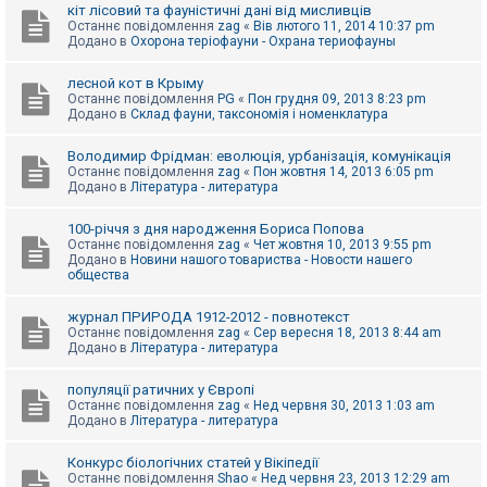
е
кіт лісовий та фауністичні дані від мисливців
з
Останнє повідомлення
zag
«
Вів лютого 11, 2014 10:37 pm
в
Додано в
Охорона теріофауни - Охрана териофауны
і
д
п
лесной кот в Крыму
о
Останнє повідомлення
PG
«
Пон грудня 09, 2013 8:23 pm
в
Додано в
Склад фауни, таксономія і номенклатура
і
д
е
Володимир Фрідман: еволюція, урбанізація, комунікація
й
Останнє повідомлення
zag
«
Пон жовтня 14, 2013 6:05 pm
Додано в
Література - литература
А
100-річчя з дня народження Бориса Попова
к
Останнє повідомлення
zag
«
Чет жовтня 10, 2013 9:55 pm
т
Додано в
Новини нашого товариства - Новости нашего
и
общества
в
н
журнал ПРИРОДА 1912-2012 - повнотекст
і
Останнє повідомлення
zag
«
Сер вересня 18, 2013 8:44 am
т
Додано в
Література - литература
е
м
и
популяції ратичних у Європі
Останнє повідомлення
zag
«
Нед червня 30, 2013 1:03 am
Додано в
Література - литература
П
о
Конкурс біологічних статей у Вікіпедії
ш
Останнє повідомлення
Shao
«
Нед червня 23, 2013 12:29 am
у