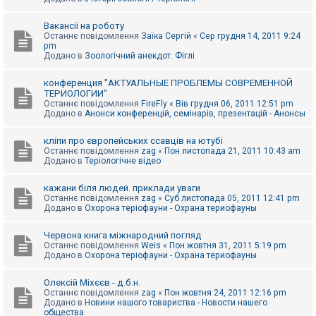
Вакансії на роботу
Останнє повідомлення
Заїка Сергій
«
Сер грудня 14, 2011 9:24
pm
Додано в
Зоологічний анекдот. Фіглі
конференция "АКТУАЛЬНЫЕ ПРОБЛЕМЫ СОВРЕМЕННОЙ
ТЕРИОЛОГИИ"
Останнє повідомлення
FireFly
«
Вів грудня 06, 2011 12:51 pm
Додано в
Анонси конференцій, семінарів, презентацій - Анонсы
кліпи про європейських ссавців на ютубі
Останнє повідомлення
zag
«
Пон листопада 21, 2011 10:43 am
Додано в
Теріологічне відео
кажани біля людей. приклади уваги
Останнє повідомлення
zag
«
Суб листопада 05, 2011 12:41 pm
Додано в
Охорона теріофауни - Охрана териофауны
Червона книга міжнародний погляд
Останнє повідомлення
Weis
«
Пон жовтня 31, 2011 5:19 pm
Додано в
Охорона теріофауни - Охрана териофауны
Олексій Міхєєв - д.б.н.
Останнє повідомлення
zag
«
Пон жовтня 24, 2011 12:16 pm
Додано в
Новини нашого товариства - Новости нашего
общества