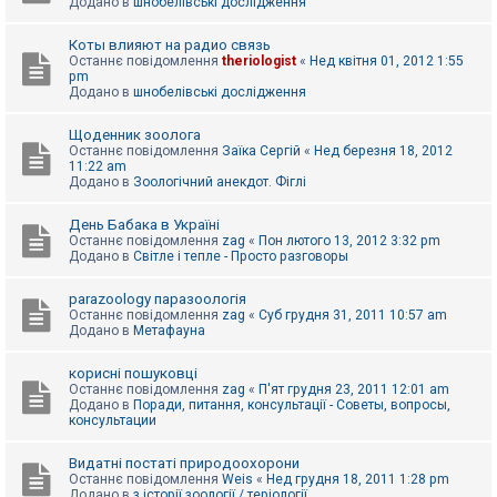
Додано в
шнобелівські дослідження
Коты влияют на радио связь
Останнє повідомлення
theriologist
«
Нед квітня 01, 2012 1:55
pm
Додано в
шнобелівські дослідження
Щоденник зоолога
Останнє повідомлення
Заїка Сергій
«
Нед березня 18, 2012
11:22 am
Додано в
Зоологічний анекдот. Фіглі
День Бабака в Україні
Останнє повідомлення
zag
«
Пон лютого 13, 2012 3:32 pm
Додано в
Світле і тепле - Просто разговоры
parazoology паразоологія
Останнє повідомлення
zag
«
Суб грудня 31, 2011 10:57 am
Додано в
Метафауна
корисні пошуковці
Останнє повідомлення
zag
«
П'ят грудня 23, 2011 12:01 am
Додано в
Поради, питання, консультації - Советы, вопросы,
консультации
Видатні постаті природоохорони
Останнє повідомлення
Weis
«
Нед грудня 18, 2011 1:28 pm
Додано в
з історії зоології / теріології