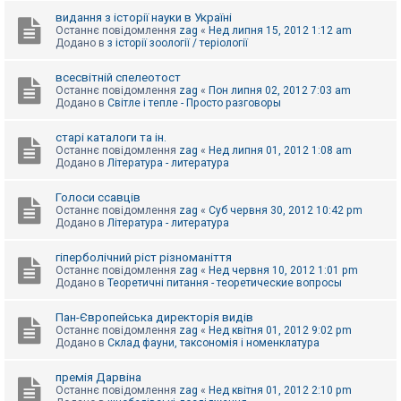
видання з історії науки в Україні
Останнє повідомлення
zag
«
Нед липня 15, 2012 1:12 am
Додано в
з історії зоології / теріології
всесвітній спелеотост
Останнє повідомлення
zag
«
Пон липня 02, 2012 7:03 am
Додано в
Світле і тепле - Просто разговоры
старі каталоги та ін.
Останнє повідомлення
zag
«
Нед липня 01, 2012 1:08 am
Додано в
Література - литература
Голоси ссавців
Останнє повідомлення
zag
«
Суб червня 30, 2012 10:42 pm
Додано в
Література - литература
гіперболічний ріст різноманіття
Останнє повідомлення
zag
«
Нед червня 10, 2012 1:01 pm
Додано в
Теоретичні питання - теоретические вопросы
Пан-Європейська директорія видів
Останнє повідомлення
zag
«
Нед квітня 01, 2012 9:02 pm
Додано в
Склад фауни, таксономія і номенклатура
премія Дарвіна
Останнє повідомлення
zag
«
Нед квітня 01, 2012 2:10 pm