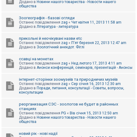
Додано в
Новини нашого товариства - Новости нашего
к
общества
Зоогеографія - базові огляди
Д
Останнє повідомлення
zag
«
Чет квітня 11, 2013 11:58 am
о
Додано в
Література - литература
п
о
м
прикольні й неочікувані назви etc
о
Останнє повідомлення
zag
«
П'ят березня 22, 2013 12:47 am
г
Додано в
Зоологічний анекдот. Фіглі
а
ссавці на монетах
Останнє повідомлення
zag
«
Нед лютого 17, 2013 4:11 am
Додано в
Анонси конференцій, семінарів, презентацій - Анонсы
інтернет-сторінки зоомузеїв та природничих музеїв
Останнє повідомлення
zag
«
Сер січня 16, 2013 12:30 am
Додано в
Поради, питання, консультації - Советы, вопросы,
консультации
реорганизация СЭС - зоологов не будет в районных
станциях
Останнє повідомлення
PG
«
Вів січня 15, 2013 12:50 am
Додано в
Новини нашого товариства - Новости нашего
общества
новий рік - нові надії