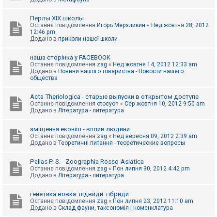
Перлы ХІХ школы
Останнє повідомлення
Игорь Мерзликин
«
Нед жовтня 28, 2012
12:46 pm
Додано в
приколи нашої школи
наша сторінка у FACEBOOK
Останнє повідомлення
zag
«
Нед жовтня 14, 2012 12:33 am
Додано в
Новини нашого товариства - Новости нашего
общества
Acta Theriologica - старые выпуски в открытом доступе
Останнє повідомлення
otocyon
«
Сер жовтня 10, 2012 9:50 am
Додано в
Література - литература
зміщення еконіш - вплив людини
Останнє повідомлення
zag
«
Нед вересня 09, 2012 2:39 am
Додано в
Теоретичні питання - теоретические вопросы
Pallas P. S. - Zoographia Rosso-Asiatica
Останнє повідомлення
zag
«
Пон липня 30, 2012 4:42 pm
Додано в
Література - литература
генетика вовка. підвиди. гібриди
Останнє повідомлення
zag
«
Пон липня 23, 2012 11:10 am
Додано в
Склад фауни, таксономія і номенклатура